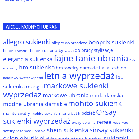
WIĘCEJ MODNYCH UBRAŃ
allegro sukienki
bonprix sukienki
allegro wyprzedaże
do pracy stylizacje
by lalala
bonprix sweter
bonprix ubrania
fajne tanie ubrania
elegancja sukienka
h &
hm sukienko
hm swetry damskie
italia fashion
m swetry
letnia wyprzedaż
lou
kolorowy sweter w paski
markowe sukienki
sukienka
mango
wyprzedaż
markowe ubrania
moda damska
mohito sukienki
modne ubrania damskie
Orsay
odzież
mohito swetry
mona butik
mohito ubrania
sukienki wyprzedaż
renee
orsay ubrania
reserved
sinsay sukienki
shein sukienka
reserved ubrania
swetry
sukienki
sklep ebutik.pl
sukienkie