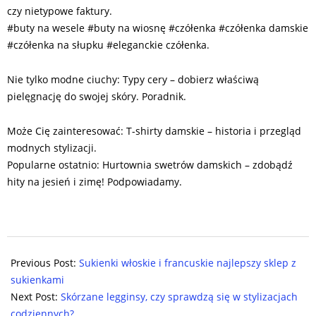
czy nietypowe faktury.
#buty na wesele #buty na wiosnę #czółenka #czółenka damskie
#czółenka na słupku #eleganckie czółenka.
Nie tylko modne ciuchy: Typy cery – dobierz właściwą
pielęgnację do swojej skóry. Poradnik.
Może Cię zainteresować: T-shirty damskie – historia i przegląd
modnych stylizacji.
Popularne ostatnio: Hurtownia swetrów damskich – zdobądź
hity na jesień i zimę! Podpowiadamy.
2025-
08-
Previous Post:
Sukienki włoskie i francuskie najlepszy sklep z
19
sukienkami
Next Post:
Skórzane legginsy, czy sprawdzą się w stylizacjach
codziennych?