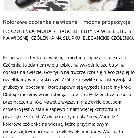
Kolorowe czółenka na wiosnę – modne propozycje
IN:
CZÓŁENKA
,
MODA
TAGGED:
BUTY NA WESELE
,
BUTY
NA WIOSNĘ
,
CZÓŁENKA NA SŁUPKU
,
ELEGANCKIE CZÓŁENKA
Kolorowe czółenka na wiosnę – modne propozycje na sezon.
Czółenka to zdaniem wielu kobiet najwygodniejsze buty na
obcasie na świecie. Gdy tylko na dworze robi się nieco cieplej to
uwielbiamy w nie wskoczyć. Czółenka zwykle charakteryzują się
grubszymi obcasami, które zapewniają wygodę i stabilny krok.
Dlatego możemy w nich „biegać” przez cały dzień, bez uczucia
przemęczenia nóg. Nawet z wyższym niż zwykle obcasem,
czółenko jest w stanie zapewnić nam więcej komfortu niż
przeciętne szpilki. W związku z tym pokażemy Wam dziś
kolorowe czółenka na wiosnę, które przyćmią swym
nieprzeciętnym urokiem jakiekolwiek inne buty. Wiosna to