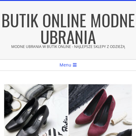
Skip
BUTIK ONLINE MODNE
to
content
UBRANIA
MODNE UBRANIA W BUTIK ONLINE - NAJLEPSZE SKLEPY Z ODZIEŻĄ
Secondary
Menu
Navigation
Menu