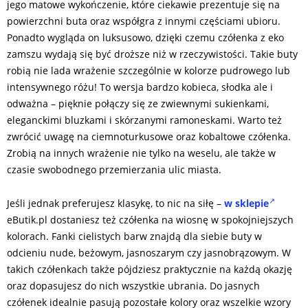
jego matowe wykończenie, które ciekawie prezentuje się na
powierzchni buta oraz współgra z innymi częściami ubioru.
Ponadto wygląda on luksusowo, dzięki czemu czółenka z eko
zamszu wydają się być droższe niż w rzeczywistości. Takie buty
robią nie lada wrażenie szczególnie w kolorze pudrowego lub
intensywnego różu! To wersja bardzo kobieca, słodka ale i
odważna – pięknie połączy się ze zwiewnymi sukienkami,
eleganckimi bluzkami i skórzanymi ramoneskami. Warto też
zwrócić uwagę na ciemnoturkusowe oraz kobaltowe czółenka.
Zrobią na innych wrażenie nie tylko na weselu, ale także w
czasie swobodnego przemierzania ulic miasta.
Jeśli jednak preferujesz klasykę, to nic na siłę –
w sklepie
eButik.pl dostaniesz też czółenka na wiosnę w spokojniejszych
kolorach. Fanki cielistych barw znajdą dla siebie buty w
odcieniu nude, beżowym, jasnoszarym czy jasnobrązowym. W
takich czółenkach także pójdziesz praktycznie na każdą okazję
oraz dopasujesz do nich wszystkie ubrania. Do jasnych
czółenek idealnie pasują pozostałe kolory oraz wszelkie wzory