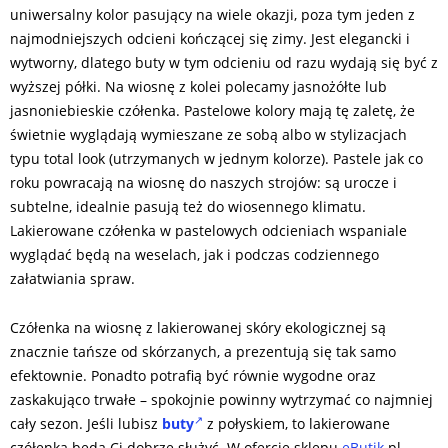
uniwersalny kolor pasujący na wiele okazji, poza tym jeden z
najmodniejszych odcieni kończącej się zimy. Jest elegancki i
wytworny, dlatego buty w tym odcieniu od razu wydają się być z
wyższej półki. Na wiosnę z kolei polecamy jasnożółte lub
jasnoniebieskie czółenka. Pastelowe kolory mają tę zaletę, że
świetnie wyglądają wymieszane ze sobą albo w stylizacjach
typu total look (utrzymanych w jednym kolorze). Pastele jak co
roku powracają na wiosnę do naszych strojów: są urocze i
subtelne, idealnie pasują też do wiosennego klimatu.
Lakierowane czółenka w pastelowych odcieniach wspaniale
wyglądać będą na weselach, jak i podczas codziennego
załatwiania spraw.
Czółenka na wiosnę z lakierowanej skóry ekologicznej są
znacznie tańsze od skórzanych, a prezentują się tak samo
efektownie. Ponadto potrafią być równie wygodne oraz
zaskakująco trwałe – spokojnie powinny wytrzymać co najmniej
cały sezon. Jeśli lubisz
buty
z połyskiem, to lakierowane
czółenka będą Ci dobrze służyć. W ofercie sklepu
eButik
.pl