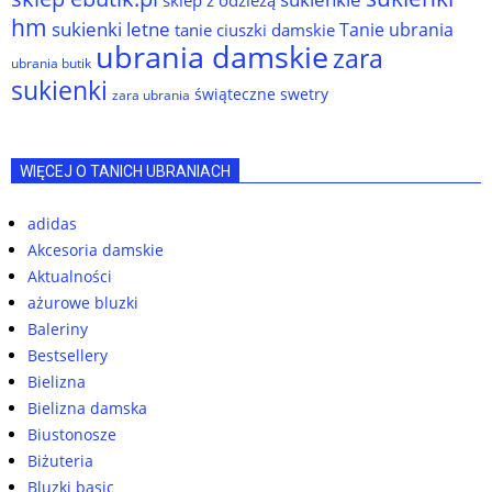
sklep z odzieżą
hm
sukienki letne
Tanie ubrania
tanie ciuszki damskie
ubrania damskie
zara
ubrania butik
sukienki
świąteczne swetry
zara ubrania
WIĘCEJ O TANICH UBRANIACH
adidas
Akcesoria damskie
Aktualności
ażurowe bluzki
Baleriny
Bestsellery
Bielizna
Bielizna damska
Biustonosze
Biżuteria
Bluzki basic