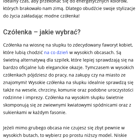
idealny czas, aby przekonać się do energetycznych kolorów,
których brakowało nam zimą. Dlatego obudźcie swoje stylizacje
do życia zakładając modne czółenka!
Czółenka – jakie wybrać?
Czółenka na wiosnę na słupku to zdecydowany faworyt kobiet,
które lubią chodzić
na co dzień
w wysokich obcasach. Są
świetną alternatywą dla szpilek, które lepiej sprawdzają się na
bardzo oficjalne lub eleganckie okazje. Tymczasem w wysokich
czółenkach pójdziesz do pracy, na zakupy czy na miasto ze
znajomymi! Wysokie czółenka na słupku idealnie sprawdzą się
także na wesele, chrzciny, komunie oraz podobne uroczystości
rodzinne i imprezy. Czółenka na wysokim słupku świetnie
skomponują się ze zwiewnymi kwiatowymi spódnicami oraz z
sukienkami w każdym fasonie.
Jeżeli mimo grubego obcasa nie czujesz się zbyt pewnie w
wysokich butach, to wybierz po prostu niższy model. Niskie