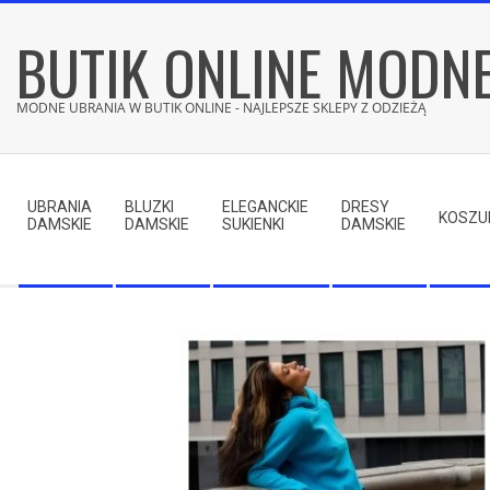
Skip
BUTIK ONLINE MODN
to
content
MODNE UBRANIA W BUTIK ONLINE - NAJLEPSZE SKLEPY Z ODZIEŻĄ
Secondary
Navigation
UBRANIA
BLUZKI
ELEGANCKIE
DRESY
Menu
KOSZU
DAMSKIE
DAMSKIE
SUKIENKI
DAMSKIE