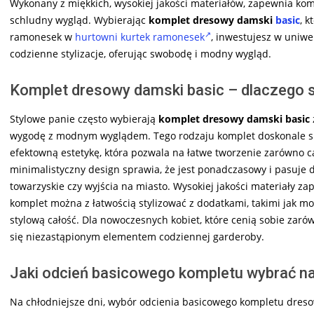
Wykonany z miękkich, wysokiej jakości materiałów, zapewnia komf
schludny wygląd. Wybierając
komplet dresowy damski
basic
, 
ramonesek w
hurtowni kurtek ramonesek
, inwestujesz w uniwe
codzienne stylizacje, oferując swobodę i modny wygląd.
Komplet dresowy damski basic – dlaczego s
Stylowe panie często wybierają
komplet dresowy damski basic
wygodę z modnym wyglądem. Tego rodzaju komplet doskonale spra
efektowną estetykę, która pozwala na łatwe tworzenie zarówno ca
minimalistyczny design sprawia, że jest ponadczasowy i pasuje 
towarzyskie czy wyjścia na miasto. Wysokiej jakości materiały zap
komplet można z łatwością stylizować z dodatkami, takimi jak m
stylową całość. Dla nowoczesnych kobiet, które cenią sobie zarów
się niezastąpionym elementem codziennej garderoby.
Jaki odcień basicowego kompletu wybrać na
Na chłodniejsze dni, wybór odcienia basicowego kompletu dresow