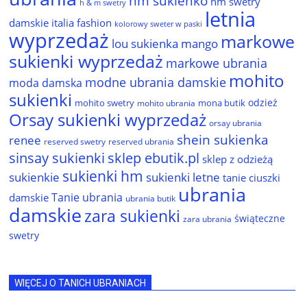
hm sukienko
hm swetry
h & m swetry
letnia
damskie
italia fashion
kolorowy sweter w paski
wyprzedaż
markowe
lou sukienka
mango
sukienki wyprzedaż
markowe ubrania
mohito
modne ubrania damskie
moda damska
sukienki
odzież
mohito swetry
mona butik
mohito ubrania
Orsay sukienki wyprzedaż
orsay ubrania
shein sukienka
renee
reserved ubrania
reserved swetry
sinsay sukienki
sklep ebutik.pl
sklep z odzieżą
sukienki hm
sukienkie
sukienki letne
tanie ciuszki
ubrania
Tanie ubrania
damskie
ubrania butik
damskie
zara sukienki
świąteczne
zara ubrania
swetry
WIĘCEJ O TANICH UBRANIACH