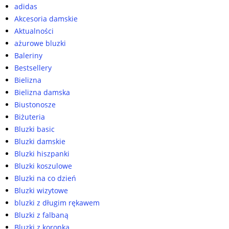
adidas
Akcesoria damskie
Aktualności
ażurowe bluzki
Baleriny
Bestsellery
Bielizna
Bielizna damska
Biustonosze
Biżuteria
Bluzki basic
Bluzki damskie
Bluzki hiszpanki
Bluzki koszulowe
Bluzki na co dzień
Bluzki wizytowe
bluzki z długim rękawem
Bluzki z falbaną
Bluzki z koronką