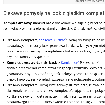
Komplet dresowy damski 
Ciekawe pomysły na look z gładkim kompl
Komplet dresowy damski basic
doskonale wpisuje się w różne s
zestawiać z wieloma elementami garderoby. Oto jak możesz sty
Dresowy Komplet z
Jeansową Kurtką
: Dodaj do swojego basi
casualowy, ale modny look. Jeansowa kurtka w klasycznym niebi
połączeniu z dresowym kompletem i butami sportowymi, uzyska
czy spotkania z przyjaciółmi.
Komplet dresowy damski basic
z
Kamizelką
Pikowaną: Kamiz
dodaje dresowemu kompletowi elegancji i struktury. Wybierz k
granatowy, aby utrzymać spójność kolorystyczną. To połączeni
ciepło i nowoczesny wygląd, szczególnie w połączeniu z butam
Dresowy Komplet z Kurtką Przejściową: Kurtka przejściowa, n
doskonale uzupełnia dresowy komplet, oferując idealne połącze
kurtkę z ciekawymi detalami, takimi jak metaliczne zamki czy 
casualowego kompletu, który świetnie komponuje się z butami