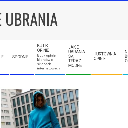
E UBRANIA
BUTIK
JAKIE
OPINIE
UBRANIA
N
HURTOWNIA
Butik opinie
SĄ
B
LE
SPODNIE
OPINIE
klientów o
TERAZ
O
sklepach
MODNE
internetowych