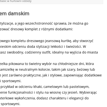
basic w hurtowni odzieży
etem damskim
tylizacje, a jego wszechstronność sprawia, że można go
lizować dresowy komplet z różnymi dodatkami:
cowego kompletu dresowego jeansową kurtkę, aby stworzyć
eskim odcieniu doda stylizacji lekkości i świeżości. W
sz swobodny, codzienny outfit, idealny na wyjścia do miasta
elka pikowana to świetny wybór na chłodniejsze dni, która
amizelkę w neutralnym kolorze, takim jak szary, beżowy lub
e jest zarówno praktyczne, jak i stylowe, zapewniając dodatkowe
i sportowymi.
a przykład w odcieniu khaki, camelowym lub pastelowym,
nie funkcjonalności i stylu na wiosnę czy jesień. Wybierając
futerkowe wykończenia, dodasz charakteru i elegancji do
 sportowymi.