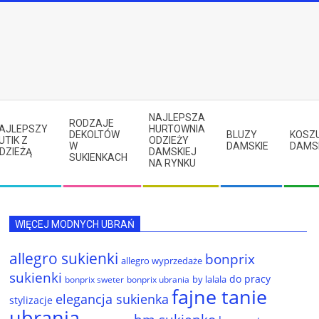
NAJLEPSZA
RODZAJE
AJLEPSZY
HURTOWNIA
DEKOLTÓW
BLUZY
KOSZ
UTIK Z
ODZIEŻY
W
DAMSKIE
DAMS
DZIEŻĄ
DAMSKIEJ
SUKIENKACH
NA RYNKU
WIĘCEJ MODNYCH UBRAŃ
allegro sukienki
bonprix
allegro wyprzedaże
sukienki
do pracy
by lalala
bonprix sweter
bonprix ubrania
fajne tanie
elegancja sukienka
stylizacje
ubrania