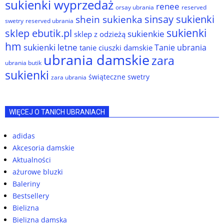
sukienki wyprzedaż
renee
orsay ubrania
reserved
sinsay sukienki
shein sukienka
reserved ubrania
swetry
sukienki
sklep ebutik.pl
sukienkie
sklep z odzieżą
hm
sukienki letne
Tanie ubrania
tanie ciuszki damskie
ubrania damskie
zara
ubrania butik
sukienki
świąteczne swetry
zara ubrania
WIĘCEJ O TANICH UBRANIACH
adidas
Akcesoria damskie
Aktualności
ażurowe bluzki
Baleriny
Bestsellery
Bielizna
Bielizna damska