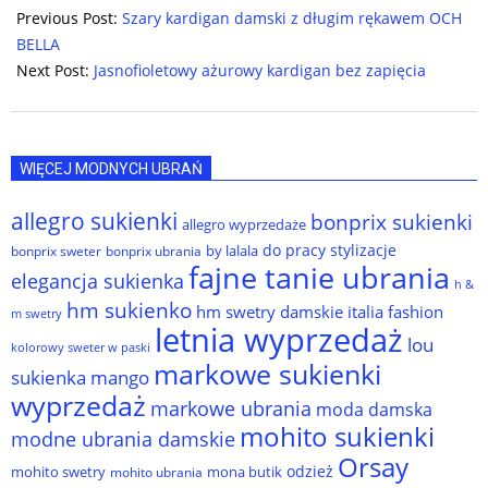
10-
Previous Post:
Szary kardigan damski z długim rękawem OCH
31
BELLA
Next Post:
Jasnofioletowy ażurowy kardigan bez zapięcia
WIĘCEJ MODNYCH UBRAŃ
allegro sukienki
bonprix sukienki
allegro wyprzedaże
do pracy stylizacje
by lalala
bonprix sweter
bonprix ubrania
fajne tanie ubrania
elegancja sukienka
h &
hm sukienko
hm swetry damskie
italia fashion
m swetry
letnia wyprzedaż
lou
kolorowy sweter w paski
markowe sukienki
sukienka
mango
wyprzedaż
markowe ubrania
moda damska
mohito sukienki
modne ubrania damskie
Orsay
odzież
mohito swetry
mona butik
mohito ubrania