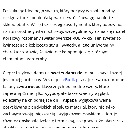
Poszukując idealnego swetra, który połączy w sobie modny
design z funkcjonalnością, warto zwrócić uwagę na ofertę
sklepu ebutik. Wśród szerokiego asortymentu, który odpowiada
na różnorodne gusta i potrzeby, szczególnie wyróżnia się model
Koralowy rozpinany sweter oversize RUE PARIS. Ten sweter to
kwintesencja kobiecego stylu i wygody, a jego uniwersalny
charakter sprawia, że świetnie komponuje się z różnymi
elementami garderoby.
Ciepłe i stylowe damskie
swetry damskie
to must-have każdej
jesiennej garderoby. W sklepie
eButik.pl
znajdziesz różnorodne
fasony
swetrów
, od klasycznych po modne wzory, które
zapewnią Ci nie tylko wygodę, ale także świetny wygląd.
Polecamy na chłodniejsze dni:
Alpaka
, wyjątkowa wełna
pozyskiwana z andyjskich alpak, to materiał, który nie tylko
zachwyca swoją miękkością i wyjątkowym dotykiem. Oferuje
również doskonałą izolację termiczną, co sprawia, że płaszcze z
alpaki są niezastąpionym elementem garderoby w