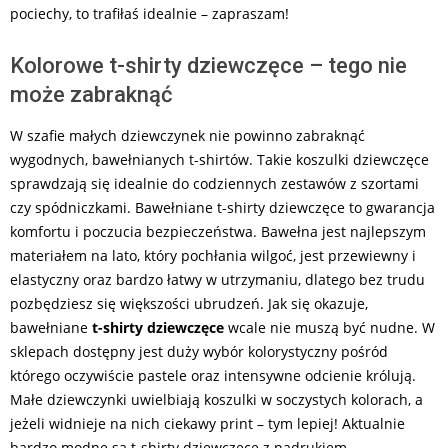
pociechy, to trafiłaś idealnie – zapraszam!
Kolorowe t-shirty dziewczęce – tego nie
może zabraknąć
W szafie małych dziewczynek nie powinno zabraknąć
wygodnych, bawełnianych t-shirtów. Takie koszulki dziewczęce
sprawdzają się idealnie do codziennych zestawów z szortami
czy spódniczkami. Bawełniane t-shirty dziewczęce to gwarancja
komfortu i poczucia bezpieczeństwa. Bawełna jest najlepszym
materiałem na lato, który pochłania wilgoć, jest przewiewny i
elastyczny oraz bardzo łatwy w utrzymaniu, dlatego bez trudu
pozbędziesz się większości ubrudzeń. Jak się okazuje,
bawełniane
t-shirty dziewczęce
wcale nie muszą być nudne. W
sklepach dostępny jest duży wybór kolorystyczny pośród
którego oczywiście pastele oraz intensywne odcienie królują.
Małe dziewczynki uwielbiają koszulki w soczystych kolorach, a
jeżeli widnieje na nich ciekawy print – tym lepiej! Aktualnie
bardzo modne są t-shirty dziewczęce z nadrukiem