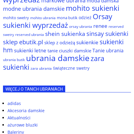
markowe ubrania
moda damska
mohito sukienki
modne ubrania damskie
Orsay
odzież
mohito swetry
mona butik
mohito ubrania
sukienki wyprzedaż
renee
orsay ubrania
reserved
sinsay sukienki
shein sukienka
reserved ubrania
swetry
sukienki
sklep ebutik.pl
sukienkie
sklep z odzieżą
hm
sukienki letne
Tanie ubrania
tanie ciuszki damskie
ubrania damskie
zara
ubrania butik
sukienki
świąteczne swetry
zara ubrania
WIĘCEJ O TANICH UBRANIACH
adidas
Akcesoria damskie
Aktualności
ażurowe bluzki
Baleriny