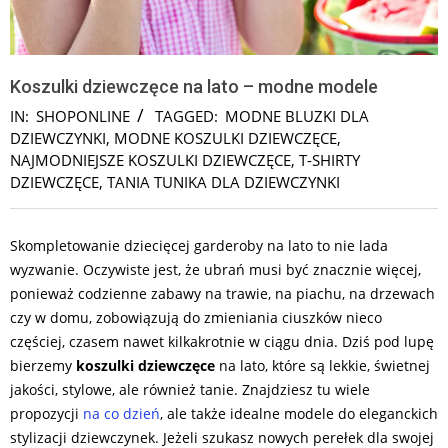
Koszulki dziewczęce na lato – modne modele
IN:
SHOPONLINE
TAGGED:
MODNE BLUZKI DLA
DZIEWCZYNKI
,
MODNE KOSZULKI DZIEWCZĘCE
,
NAJMODNIEJSZE KOSZULKI DZIEWCZĘCE
,
T-SHIRTY
DZIEWCZĘCE
,
TANIA TUNIKA DLA DZIEWCZYNKI
Skompletowanie dziecięcej garderoby na lato to nie lada
wyzwanie. Oczywiste jest, że ubrań musi być znacznie więcej,
ponieważ codzienne zabawy na trawie, na piachu, na drzewach
czy w domu, zobowiązują do zmieniania ciuszków nieco
częściej, czasem nawet kilkakrotnie w ciągu dnia. Dziś pod lupę
bierzemy
koszulki dziewczęce
na lato, które są lekkie, świetnej
jakości, stylowe, ale również tanie. Znajdziesz tu wiele
propozycji
na co dzień
, ale także idealne modele do eleganckich
stylizacji dziewczynek. Jeżeli szukasz nowych perełek dla swojej