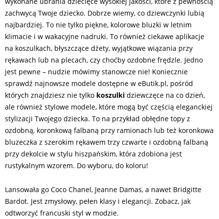
wykonane ubrania dziecięce wysokiej jakości, które z pewnością
zachwycą Twoje dziecko. Dobrze wiemy, co dziewczynki lubią
najbardziej. To nie tylko piękne, kolorowe bluzki w letnim
klimacie i w wakacyjne nadruki. To również ciekawe aplikacje
na koszulkach, błyszczące dżety, wyjątkowe wiązania przy
rękawach lub na plecach, czy choćby ozdobne frędzle. Jedno
jest pewne – nudzie mówimy stanowcze nie! Koniecznie
sprawdź najnowsze modele dostępne w eButik.pl, pośród
których znajdziesz nie tylko
koszulki
dziewczęce na co dzień,
ale również stylowe modele, które mogą być częścią eleganckiej
stylizacji Twojego dziecka. To na przykład obłędne topy z
ozdobną, koronkową falbaną przy ramionach lub też koronkowa
bluzeczka z szerokim rękawem trzy czwarte i ozdobną falbaną
przy dekolcie w stylu hiszpańskim, która zdobiona jest
rustykalnym wzorem. Do wyboru, do koloru!
Lansowała go Coco Chanel, Jeanne Damas, a nawet Bridgitte
Bardot. Jest zmysłowy, pełen klasy i elegancji. Zobacz, jak
odtworzyć francuski styl w modzie.