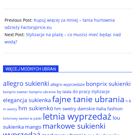
2025-
08-
Previous Post:
Kupuj więcej za mniej – tania hurtownia
09
odzieży Factoryprice.eu
Next Post:
Stylizacje na plażę – co musisz mieć będąc nad
wodą?
WIĘCEJ MODNYCH UBRAŃ
allegro sukienki
bonprix sukienki
allegro wyprzedaże
do pracy stylizacje
by lalala
bonprix sweter
bonprix ubrania
fajne tanie ubrania
elegancja sukienka
h &
hm sukienko
hm swetry damskie
italia fashion
m swetry
letnia wyprzedaż
lou
kolorowy sweter w paski
markowe sukienki
sukienka
mango
wyprzedaż