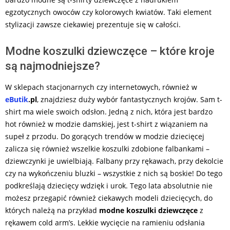
egzotycznych owoców czy kolorowych kwiatów. Taki element
stylizacji zawsze ciekawiej prezentuje się w całości.
Modne koszulki dziewczęce – które kroje
są najmodniejsze?
W sklepach stacjonarnych czy internetowych, również w
eButik
.pl
, znajdziesz duży wybór fantastycznych krojów. Sam t-
shirt ma wiele swoich odsłon. Jedną z nich, która jest bardzo
hot również w modzie damskiej, jest t-shirt z wiązaniem na
supeł z przodu. Do gorących trendów w modzie dziecięcej
zalicza się również wszelkie koszulki zdobione falbankami –
dziewczynki je uwielbiają. Falbany przy rękawach, przy dekolcie
czy na wykończeniu bluzki – wszystkie z nich są boskie! Do tego
podkreślają dziecięcy wdzięk i urok. Tego lata absolutnie nie
możesz przegapić również ciekawych modeli dziecięcych, do
których należą na przykład
modne koszulki dziewczęce
z
rękawem cold arm’s. Lekkie wycięcie na ramieniu odsłania