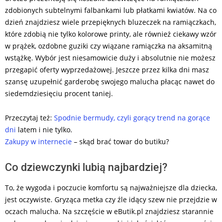
zdobionych subtelnymi falbankami lub płatkami kwiatów. Na co
dzień znajdziesz wiele przepięknych bluzeczek na ramiączkach,
które zdobią nie tylko kolorowe printy, ale również ciekawy wzór
w prążek, ozdobne guziki czy wiązane ramiączka na aksamitną
wstążkę. Wybór jest niesamowicie duży i absolutnie nie możesz
przegapić oferty wyprzedażowej. Jeszcze przez kilka dni masz
szansę uzupełnić garderobę swojego malucha płacąc nawet do
siedemdziesięciu procent taniej.
Przeczytaj też:
Spodnie bermudy, czyli gorący trend na gorące
dni
latem i nie tylko.
Zakupy w internecie
– skąd brać towar do butiku?
Co dziewczynki lubią najbardziej?
To, że wygoda i poczucie komfortu są najważniejsze dla dziecka,
jest oczywiste. Gryząca metka czy źle idący szew nie przejdzie w
oczach malucha. Na szczęście w eButik.pl znajdziesz starannie