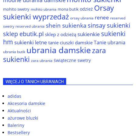
Orsay
odzież
mohito swetry
mona butik
mohito ubrania
sukienki wyprzedaż
renee
orsay ubrania
reserved
sinsay sukienki
shein sukienka
reserved ubrania
swetry
sukienki
sklep ebutik.pl
sukienkie
sklep z odzieżą
hm
sukienki letne
Tanie ubrania
tanie ciuszki damskie
ubrania damskie
zara
ubrania butik
sukienki
świąteczne swetry
zara ubrania
WIĘCEJ O TANICH UBRANIACH
adidas
Akcesoria damskie
Aktualności
ażurowe bluzki
Baleriny
Bestsellery