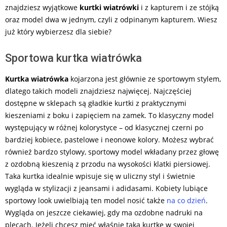
znajdziesz wyjątkowe
kurtki wiatrówki
i z kapturem i ze stójką
oraz model dwa w jednym, czyli z odpinanym kapturem. Wiesz
już który wybierzesz dla siebie?
Sportowa kurtka wiatrówka
Kurtka wiatrówka
kojarzona jest głównie ze sportowym stylem,
dlatego takich modeli znajdziesz najwięcej. Najczęściej
dostępne w sklepach są gładkie kurtki z praktycznymi
kieszeniami z boku i zapięciem na zamek. To klasyczny model
występujący w różnej kolorystyce – od klasycznej czerni po
bardziej kobiece, pastelowe i neonowe kolory. Możesz wybrać
również bardzo stylowy, sportowy model wkładany przez głowę
z ozdobną kieszenią z przodu na wysokości klatki piersiowej.
Taka kurtka idealnie wpisuje się w uliczny styl i świetnie
wygląda w stylizacji z jeansami i adidasami. Kobiety lubiące
sportowy look uwielbiają ten model nosić także
na co dzień
.
Wygląda on jeszcze ciekawiej, gdy ma ozdobne nadruki na
plecach. Jeżeli chcesz mieć właśnie taką kurtkę w swojej