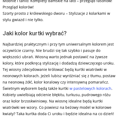
Modnie i tanio: Komplety damskie na lato – przegląd fasonów!
Przegląd kolorów!
Szorty prosto z królewskiego dworu – Stylizacje z kolarkami w
stylu gwiazd i nie tylko.
Jaki kolor kurtki wybrać?
Najbardziej praktycznym i przy tym uniwersalnym kolorem jest
oczywiście czarny. Nie brudzi się tak szybko i pasuje do
większości ubrań. Wiosną warto jednak postawić na żywsze
kolory, które podkręcą stylizację i dodadzą dziewczęcego uroku.
Tej wiosny zdecydowanie królować będą kurtki wiatrówki w
neonowych kolorach. Jeżeli lubisz wyróżniać się z tłumu, postaw
na neonową żółć, kolor koralowy czy intensywną pomarańcz.
Świetnym wyborem będą także kurtki
w pastelowych kolorach
.
Kobiety uwielbiają odcienie błękitu, turkusu, pudrowego różu
oraz kolor brzoskwiniowy. Na wiosnę idealne będą kurtki
wiatrówki we wzory. Co powiesz na beżowy model w kolorowe
kwiaty? Taka kurtka doda Ci uroku i będzie idealna na co dzień!