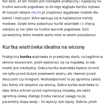
Nie dość, że ten model jest niezwykle praktyczny i najlepszy na
trudne warunki pogodowe, to do tego wygląda bardzo stylowo.
W naszym sklepie
eButik
.pl znajdziesz wyjątkowe modele dla
kobiet i mężczyzn, które wpisują się w najświeższe trendy
modowe. Dzięki temu pokochasz kurtki wiatrówki i z chęcią
założysz je nie tylko na trudne warunki pogodowe. Dziś
sprawdzimy, które modele warto mieć w swoim posiadaniu!
Kurtka wiatrówka idealna na wiosnę
Praktyczna
kurtka
wiatrówka to prawdziwy skarb, szczególnie w
okresie wiosennym. Jeżeli wybierasz się na majówkę, to taki
model jest niezbędny. Dobra kurtka wiatrówka będzie chronić
nie tylko przed dużym powiewem wiatru, ale również przed
deszczem czy śniegiem. Wodoodporność to jej ogromna zaleta,
bez której nie obejdzie się wiosną. Dobra kurtka wiatrówka to
taka, która ochroni przed najmniejszą mżawką, ale także
ogromną ulewą, dlatego trzeba zwracać uwagę na jej
parametry słupa wody – im wyższy, tym lepiej. Dobrze, jeżeli