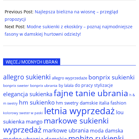
2025-
08-
Previous Post:
Najlepsza bielizna na wiosnę – przegląd
17
propozycji
Next Post:
Modne sukienki z ekoskóry – poznaj najmodniejsze
fasony w damskiej hurtowni odzieży!
WIĘCEJ MODNYCH UBRAŃ
allegro sukienki
bonprix sukienki
allegro wyprzedaże
do pracy stylizacje
by lalala
bonprix sweter
bonprix ubrania
fajne tanie ubrania
elegancja sukienka
h &
hm sukienko
hm swetry damskie
italia fashion
m swetry
letnia wyprzedaż
lou
kolorowy sweter w paski
markowe sukienki
sukienka
mango
wyprzedaż
markowe ubrania
moda damska
mohito sukienki
modne ubrania damskie