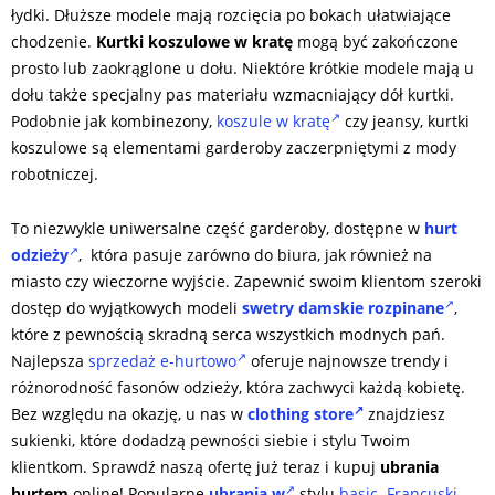
łydki. Dłuższe modele mają rozcięcia po bokach ułatwiające
chodzenie.
Kurtki koszulowe w kratę
mogą być zakończone
prosto lub zaokrąglone u dołu. Niektóre krótkie modele mają u
dołu także specjalny pas materiału wzmacniający dół kurtki.
Podobnie jak kombinezony,
koszule w kratę
czy jeansy, kurtki
koszulowe są elementami garderoby zaczerpniętymi z mody
robotniczej.
To niezwykle uniwersalne część garderoby, dostępne w
hurt
odzieży
, która pasuje zarówno do biura, jak również na
miasto czy wieczorne wyjście. Zapewnić swoim klientom szeroki
dostęp do wyjątkowych modeli
swetry damskie rozpinane
,
które z pewnością skradną serca wszystkich modnych pań.
Najlepsza
sprzedaż e-hurtowo
oferuje najnowsze trendy i
różnorodność fasonów odzieży, która zachwyci każdą kobietę.
Bez względu na okazję, u nas w
clothing store
znajdziesz
sukienki, które dodadzą pewności siebie i stylu Twoim
klientkom. Sprawdź naszą ofertę już teraz i kupuj
ubrania
hurtem
online! Popularne
ubrania w
stylu
basic
.
Francuski