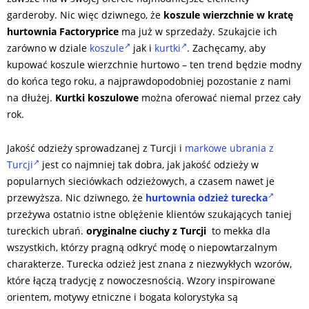
garderoby. Nic więc dziwnego, że
koszule wierzchnie w kratę
hurtownia Factoryprice
ma już w sprzedaży. Szukajcie ich
zarówno w dziale
koszule
jak i
kurtki
. Zachęcamy, aby
kupować koszule wierzchnie hurtowo – ten trend będzie modny
do końca tego roku, a najprawdopodobniej pozostanie z nami
na dłużej.
Kurtki koszulowe
można oferować niemal przez cały
rok.
Jakość odzieży sprowadzanej z Turcji i
markowe ubrania z
Turcji
jest co najmniej tak dobra, jak jakość odzieży w
popularnych sieciówkach odzieżowych, a czasem nawet je
przewyższa. Nic dziwnego, że
hurtownia odzież turecka
przeżywa ostatnio istne oblężenie klientów szukających taniej
tureckich ubrań.
oryginalne ciuchy z Turcji
to mekka dla
wszystkich, którzy pragną odkryć modę o niepowtarzalnym
charakterze. Turecka odzież jest znana z niezwykłych wzorów,
które łączą tradycję z nowoczesnością. Wzory inspirowane
orientem, motywy etniczne i bogata kolorystyka są