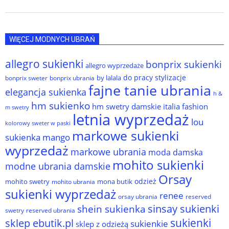
WIĘCEJ MODNYCH UBRAŃ
allegro sukienki
bonprix sukienki
allegro wyprzedaże
do pracy stylizacje
by lalala
bonprix sweter
bonprix ubrania
fajne tanie ubrania
elegancja sukienka
h &
hm sukienko
hm swetry damskie
italia fashion
m swetry
letnia wyprzedaż
lou
kolorowy sweter w paski
markowe sukienki
sukienka
mango
wyprzedaż
markowe ubrania
moda damska
mohito sukienki
modne ubrania damskie
Orsay
odzież
mohito swetry
mona butik
mohito ubrania
sukienki wyprzedaż
renee
orsay ubrania
reserved
sinsay sukienki
shein sukienka
reserved ubrania
swetry
sukienki
sklep ebutik.pl
sukienkie
sklep z odzieżą