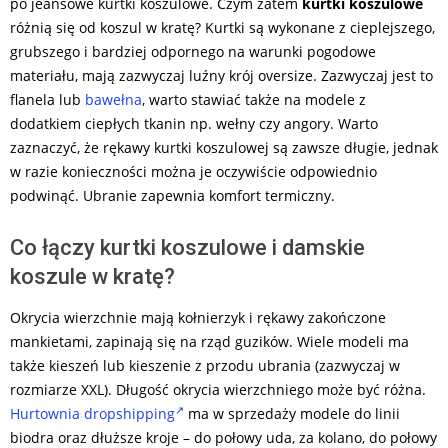
po jeansowe kurtki koszulowe. Czym zatem
kurtki koszulowe
różnią się od koszul w kratę? Kurtki są wykonane z cieplejszego,
grubszego i bardziej odpornego na warunki pogodowe
materiału, mają zazwyczaj luźny krój oversize. Zazwyczaj jest to
flanela lub
bawełna
, warto stawiać także na modele z
dodatkiem ciepłych tkanin np. wełny czy angory. Warto
zaznaczyć, że rękawy kurtki koszulowej są zawsze długie, jednak
w razie konieczności można je oczywiście odpowiednio
podwinąć. Ubranie zapewnia komfort termiczny.
Co łączy kurtki koszulowe i damskie
koszule w kratę?
Okrycia wierzchnie mają kołnierzyk i rękawy zakończone
mankietami, zapinają się na rząd guzików. Wiele modeli ma
także kieszeń lub kieszenie z przodu ubrania (zazwyczaj w
rozmiarze XXL). Długość okrycia wierzchniego może być różna.
Hurtownia dropshipping
ma w sprzedaży modele do linii
biodra oraz dłuższe kroje – do połowy uda, za kolano, do połowy