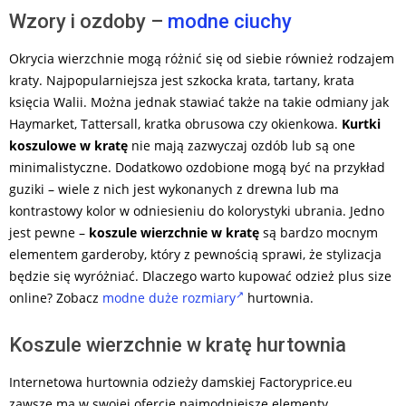
Wzory i ozdoby –
modne ciuchy
Okrycia wierzchnie mogą różnić się od siebie również rodzajem
kraty. Najpopularniejsza jest szkocka krata, tartany, krata
księcia Walii. Można jednak stawiać także na takie odmiany jak
Haymarket, Tattersall, kratka obrusowa czy okienkowa.
Kurtki
koszulowe w kratę
nie mają zazwyczaj ozdób lub są one
minimalistyczne. Dodatkowo ozdobione mogą być na przykład
guziki – wiele z nich jest wykonanych z drewna lub ma
kontrastowy kolor w odniesieniu do kolorystyki ubrania. Jedno
jest pewne –
koszule wierzchnie w kratę
są bardzo mocnym
elementem garderoby, który z pewnością sprawi, że stylizacja
będzie się wyróżniać. Dlaczego warto kupować odzież plus size
online? Zobacz
modne duże rozmiary
hurtownia.
Koszule wierzchnie w kratę hurtownia
Internetowa hurtownia odzieży damskiej Factoryprice.eu
zawsze ma w swojej ofercie najmodniejsze elementy