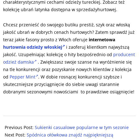
charakterystycznymi cechami odzieży tureckiej. Zobacz też
kolekcję ubrań latynka dostępna w sprzedażyhurtowej.
Chcesz przenieść do swojego butiku prestiż, szyk oraz włoską
jakość ubrań w dobrych cenach hurtowych? Zatem sprawdź już
teraz jakie fasony prosto z Włoch oferuje
internetowa
hurtownia odzieży włoskiej
i zaoferuj klientkom najwyższą
jakość. Uzupełniając kolekcję o hity bezpośrednio od
producent
odzież damska
. Zwiększasz swoje szanse na wyróżnienie się
na tle konkurencji oraz pozyskanie nowych klientów z kolekcja
od
Pepper Mint
. W dobie rosnącej konkurencji szybsze i
skuteczniejsze przyciągnięcie do siebie uwagi starannie
dobranymi sezonowymi nowościami to prawdziwe osiągnięcie!
2024-
04-
Previous Post:
Sukienki casualowe popularne w tym sezonie
22
Next Post:
Spódnica ołówkowa znajdź najpiękniejszą