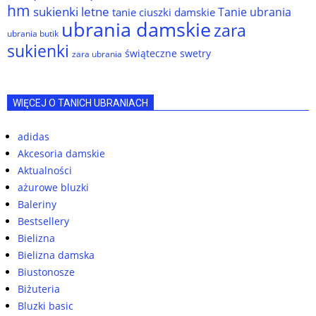
hm
sukienki letne
Tanie ubrania
tanie ciuszki damskie
ubrania damskie
zara
ubrania butik
sukienki
świąteczne swetry
zara ubrania
WIĘCEJ O TANICH UBRANIACH
adidas
Akcesoria damskie
Aktualności
ażurowe bluzki
Baleriny
Bestsellery
Bielizna
Bielizna damska
Biustonosze
Biżuteria
Bluzki basic