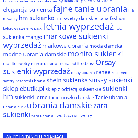
do pracy stylizacje
by lalala
bonprix sweter
bonprix ubrania
fajne tanie ubrania
elegancja sukienka
h &
hm sukienko
hm swetry damskie
italia fashion
m swetry
letnia wyprzedaż
lou
kolorowy sweter w paski
markowe sukienki
sukienka
mango
wyprzedaż
markowe ubrania
moda damska
mohito sukienki
modne ubrania damskie
Orsay
odzież
mohito swetry
mona butik
mohito ubrania
sukienki wyprzedaż
renee
orsay ubrania
reserved
sinsay sukienki
shein sukienka
reserved ubrania
swetry
sukienki
sklep ebutik.pl
sukienkie
sklep z odzieżą
hm
sukienki letne
Tanie ubrania
tanie ciuszki damskie
ubrania damskie
zara
ubrania butik
sukienki
świąteczne swetry
zara ubrania
WIĘCEJ O TANICH UBRANIACH