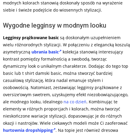
modnych kolorach stanowią doskonały sposób na wyrażenie
siebie i świeże podejście do wiosennych stylizacji.
Wygodne legginsy w modnym looku
Legginsy prążkowane basic
są doskonałym uzupełnieniem
wielu różnorodnych stylizacji. W połączeniu z elegancką koszulą
asymetryczną
ubrania basic
kolekcja stanowią interesujący
kontrast pomiędzy formalnością a swobodą, tworząc
dynamiczny look o unikalnym charakterze. Dodając do tego top
basic lub t shirt damski basic, można stworzyć bardziej
casualową stylizację, która nadal emanuje stylem i
osobowością. Natomiast, zestawiając legginsy prążkowane z
oversize’owym swetrem, uzyskujemy efekt niezobowiązującego,
ale modnego looku, idealnego
na co dzień
. Kombinując te
elementy w różnych proporcjach i kolorach, można tworzyć
nieskończone wariacje stylizacji, dopasowując je do różnych
okazji i nastrojów. Wiele ciekawych modeli może Ci zaoferować
hurtownia dropshipping
. Na topie jest również dresowa