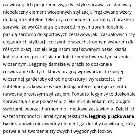
na wiosnę. Ich połączenie wygody i stylu sprawia, że stanowią
nieodłączny element wiosennych stylizacji. Prążkowane wzory
dodają im subtelnej tekstury, co nadaje im unikalny charakter i
sprawia, że wyróżniają się spośród innych ubrań. Idealnie
pasują zarówno do sportowych zestawów, jak i casualowych czy
eleganckich stylizacji, co czyni je wszechstronnym wyborem dla
różnych okazji. Dzięki legginsom prążkowanym basic, każda
kobieta może poczuć się modnie i komfortowo w tym sezonie
wiosennym. Legginsy damskie w prążki to doskonałe
rozwiązanie dla tych, którzy pragną wprowadzić do swojej
wiosennej garderoby odrobinę tekstury i wyrazistości. Ich
subtelne prążkowane wzory dodają interesującego akcentu
nawet najprostszym stylizacjom. Ponadto, legginsy te doskonale
sprawdzają się w połączeniu z lekkimi sukienkami czy długimi
swetrami, tworząc harmonijne i modowe zestawienia. Dzięki ich
wszechstronności i atrakcyjnej teksturze,
legginsy prążkowane
basic
stanowią niezawodny element garderoby na wiosnę, który
pozwala na tworzenie stylowych i wygodnych looków.