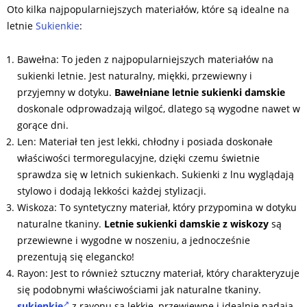
Oto kilka najpopularniejszych materiałów, które są idealne na
letnie
Sukienkie
:
Bawełna: To jeden z najpopularniejszych materiałów na
sukienki letnie. Jest naturalny, miękki, przewiewny i
przyjemny w dotyku.
Bawełniane letnie sukienki damskie
doskonale odprowadzają wilgoć, dlatego są wygodne nawet w
gorące dni.
Len: Materiał ten jest lekki, chłodny i posiada doskonałe
właściwości termoregulacyjne, dzięki czemu świetnie
sprawdza się w letnich sukienkach. Sukienki z lnu wyglądają
stylowo i dodają lekkości każdej stylizacji.
Wiskoza: To syntetyczny materiał, który przypomina w dotyku
naturalne tkaniny.
Letnie sukienki damskie z wiskozy
są
przewiewne i wygodne w noszeniu, a jednocześnie
prezentują się elegancko!
Rayon: Jest to również sztuczny materiał, który charakteryzuje
się podobnymi właściwościami jak naturalne tkaniny.
sukienkie
z rayonu są lekkie, przewiewne i idealnie nadają