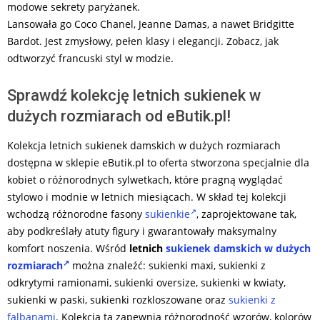
modowe sekrety paryżanek.
Lansowała go Coco Chanel, Jeanne Damas, a nawet Bridgitte
Bardot. Jest zmysłowy, pełen klasy i elegancji. Zobacz, jak
odtworzyć francuski styl w modzie.
Sprawdź kolekcję letnich sukienek w
dużych rozmiarach od eButik.pl!
Kolekcja letnich sukienek damskich w dużych rozmiarach
dostępna w sklepie eButik.pl to oferta stworzona specjalnie dla
kobiet o różnorodnych sylwetkach, które pragną wyglądać
stylowo i modnie w letnich miesiącach. W skład tej kolekcji
wchodzą różnorodne fasony
sukienkie
, zaprojektowane tak,
aby podkreślały atuty figury i gwarantowały maksymalny
komfort noszenia. Wśród
letnich
sukienek damskich w dużych
rozmiarach
można znaleźć: sukienki maxi, sukienki z
odkrytymi ramionami, sukienki oversize, sukienki w kwiaty,
sukienki w paski, sukienki rozkloszowane oraz
sukienki z
falbanami
. Kolekcja ta zapewnia różnorodność wzorów, kolorów