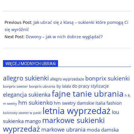
2026-
05-
Previous Post:
Jak ubrać się z klasą – sukienki które pomogą Ci
03
się wyróżnić
Next Post:
Dzwony – jak w nich dobrze wyglądać?
WIĘCEJ MODNYCH UBRAŃ
allegro sukienki
bonprix sukienki
allegro wyprzedaże
do pracy stylizacje
by lalala
bonprix sweter
bonprix ubrania
fajne tanie ubrania
elegancja sukienka
h &
hm sukienko
hm swetry damskie
italia fashion
m swetry
letnia wyprzedaż
lou
kolorowy sweter w paski
markowe sukienki
sukienka
mango
wyprzedaż
markowe ubrania
moda damska