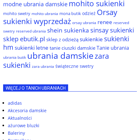
mohito sukienki
modne ubrania damskie
Orsay
odzież
mohito swetry
mona butik
mohito ubrania
sukienki wyprzedaż
renee
orsay ubrania
reserved
sinsay sukienki
shein sukienka
reserved ubrania
swetry
sukienki
sklep ebutik.pl
sukienkie
sklep z odzieżą
hm
sukienki letne
Tanie ubrania
tanie ciuszki damskie
ubrania damskie
zara
ubrania butik
sukienki
świąteczne swetry
zara ubrania
WIĘCEJ O TANICH UBRANIACH
adidas
Akcesoria damskie
Aktualności
ażurowe bluzki
Baleriny