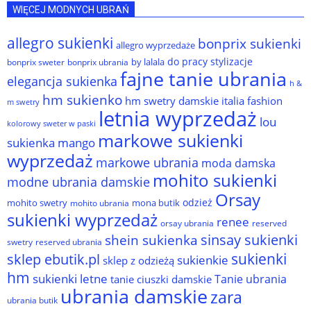
WIĘCEJ MODNYCH UBRAŃ
allegro sukienki
bonprix sukienki
allegro wyprzedaże
do pracy stylizacje
by lalala
bonprix sweter
bonprix ubrania
fajne tanie ubrania
elegancja sukienka
h &
hm sukienko
hm swetry damskie
italia fashion
m swetry
letnia wyprzedaż
lou
kolorowy sweter w paski
markowe sukienki
sukienka
mango
wyprzedaż
markowe ubrania
moda damska
mohito sukienki
modne ubrania damskie
Orsay
odzież
mohito swetry
mona butik
mohito ubrania
sukienki wyprzedaż
renee
orsay ubrania
reserved
sinsay sukienki
shein sukienka
reserved ubrania
swetry
sukienki
sklep ebutik.pl
sukienkie
sklep z odzieżą
hm
sukienki letne
Tanie ubrania
tanie ciuszki damskie
ubrania damskie
zara
ubrania butik