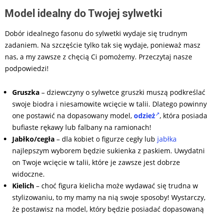
Model idealny do Twojej sylwetki
Dobór idealnego fasonu do sylwetki wydaje się trudnym
zadaniem. Na szczęście tylko tak się wydaje, ponieważ masz
nas, a my zawsze z chęcią Ci pomożemy. Przeczytaj nasze
podpowiedzi!
Gruszka
– dziewczyny o sylwetce gruszki muszą podkreślać
swoje biodra i niesamowite wcięcie w talii. Dlatego powinny
one postawić na dopasowany model,
odzież
, która posiada
bufiaste rękawy lub falbany na ramionach!
Jabłko/cegła
– dla kobiet o figurze cegły lub
jabłka
najlepszym wyborem będzie sukienka z paskiem. Uwydatni
on Twoje wcięcie w talii, które je zawsze jest dobrze
widoczne.
Kielich
– choć figura kielicha może wydawać się trudna w
stylizowaniu, to my mamy na nią swoje sposoby! Wystarczy,
że postawisz na model, który będzie posiadać dopasowaną