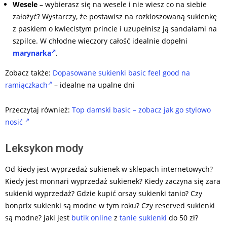
Wesele
– wybierasz się na wesele i nie wiesz co na siebie
założyć? Wystarczy, że postawisz na rozkloszowaną sukienkę
z paskiem o kwiecistym princie i uzupełnisz ją sandałami na
szpilce. W chłodne wieczory całość idealnie dopełni
marynarka
.
Zobacz także:
Dopasowane sukienki basic feel good na
ramiączkach
– idealne na upalne dni
Przeczytaj również:
Top damski basic – zobacz jak go stylowo
nosić
Leksykon mody
Od kiedy jest wyprzedaż sukienek w sklepach internetowych?
Kiedy jest monnari wyprzedaż sukienek? Kiedy zaczyna się zara
sukienki wyprzedaż? Gdzie kupić orsay sukienki tanio? Czy
bonprix sukienki są modne w tym roku? Czy reserved sukienki
są modne? jaki jest
butik online
z
tanie sukienki
do 50 zł?