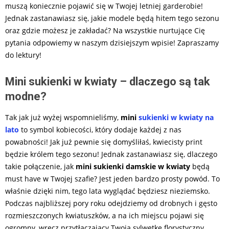
muszą koniecznie pojawić się w Twojej letniej garderobie!
Jednak zastanawiasz się, jakie modele będą hitem tego sezonu
oraz gdzie możesz je zakładać? Na wszystkie nurtujące Cię
pytania odpowiemy w naszym dzisiejszym wpisie! Zapraszamy
do lektury!
Mini sukienki w kwiaty – dlaczego są tak
modne?
Tak jak już wyżej wspomnieliśmy,
mini
sukienki w kwiaty na
lato
to symbol kobiecości, który dodaje każdej z nas
powabności! Jak już pewnie się domyśliłaś, kwiecisty print
będzie królem tego sezonu! Jednak zastanawiasz się, dlaczego
takie połączenie, jak
mini sukienki damskie w kwiaty
będą
must have w Twojej szafie? Jest jeden bardzo prosty powód. To
właśnie dzięki nim, tego lata wyglądać będziesz nieziemsko.
Podczas najbliższej pory roku odejdziemy od drobnych i gęsto
rozmieszczonych kwiatuszków, a na ich miejscu pojawi się
ogromny, wręcz przytłaczający Twoją sylwetkę florystyczny