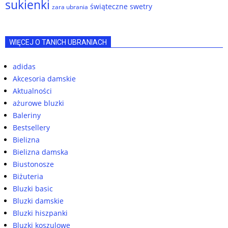
sukienki
świąteczne swetry
zara ubrania
WIĘCEJ O TANICH UBRANIACH
adidas
Akcesoria damskie
Aktualności
ażurowe bluzki
Baleriny
Bestsellery
Bielizna
Bielizna damska
Biustonosze
Biżuteria
Bluzki basic
Bluzki damskie
Bluzki hiszpanki
Bluzki koszulowe