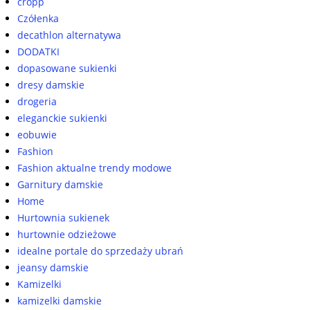
cropp
Czółenka
decathlon alternatywa
DODATKI
dopasowane sukienki
dresy damskie
drogeria
eleganckie sukienki
eobuwie
Fashion
Fashion aktualne trendy modowe
Garnitury damskie
Home
Hurtownia sukienek
hurtownie odzieżowe
idealne portale do sprzedaży ubrań
jeansy damskie
Kamizelki
kamizelki damskie