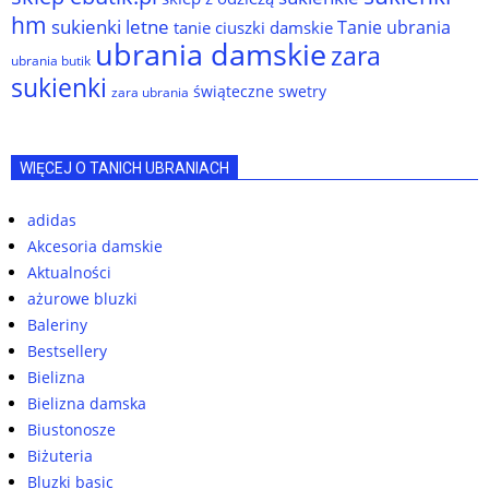
hm
sukienki letne
Tanie ubrania
tanie ciuszki damskie
ubrania damskie
zara
ubrania butik
sukienki
świąteczne swetry
zara ubrania
WIĘCEJ O TANICH UBRANIACH
adidas
Akcesoria damskie
Aktualności
ażurowe bluzki
Baleriny
Bestsellery
Bielizna
Bielizna damska
Biustonosze
Biżuteria
Bluzki basic