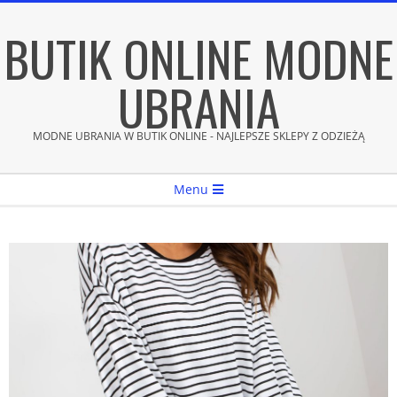
Skip
BUTIK ONLINE MODNE
to
content
UBRANIA
MODNE UBRANIA W BUTIK ONLINE - NAJLEPSZE SKLEPY Z ODZIEŻĄ
Secondary
Menu
Navigation
Menu