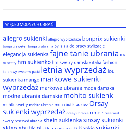
WIĘCEJ MODNYCH UBRAŃ
allegro sukienki
bonprix sukienki
allegro wyprzedaże
do pracy stylizacje
by lalala
bonprix sweter
bonprix ubrania
fajne tanie ubrania
elegancja sukienka
h &
hm sukienko
hm swetry damskie
italia fashion
m swetry
letnia wyprzedaż
lou
kolorowy sweter w paski
markowe sukienki
sukienka
mango
wyprzedaż
markowe ubrania
moda damska
mohito sukienki
modne ubrania damskie
Orsay
odzież
mohito swetry
mona butik
mohito ubrania
sukienki wyprzedaż
renee
orsay ubrania
reserved
sinsay sukienki
shein sukienka
reserved ubrania
swetry
sukienki
sklep ebutik.pl
sukienkie
sklep z odzieżą