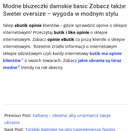
Modne bluzeczki damskie basic Zobacz także:
Sweter oversize – wygoda w modnym stylu
Sklep
ebutik opinie
klientów – gdzie sprawdzić opinie o sklepie
internetowym? Przeczytaj
butik i like opinie
o sklepie
internetowym. Zobacz
opinie eButik
co piszą klientki o sklepie
internetowym. Rzetelne źródło informacji o internetowym
sklepie odzieżowym czyli każdy internetowy
butik ma opinie
klientów
o swoich towarach. Zobacz
jakie ubrania są teraz
modne
trendy na rok obecny
2025-
06-
Previous Post:
Falbany – idealne, aby urozmaicić swoje
19
ubranie
Next Post:
Torebki damskie na lato najpiękniejsze fasony