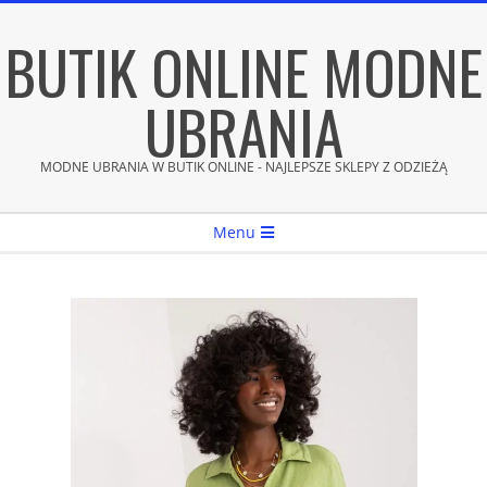
Skip
BUTIK ONLINE MODNE
to
content
UBRANIA
MODNE UBRANIA W BUTIK ONLINE - NAJLEPSZE SKLEPY Z ODZIEŻĄ
Secondary
Menu
Navigation
Menu