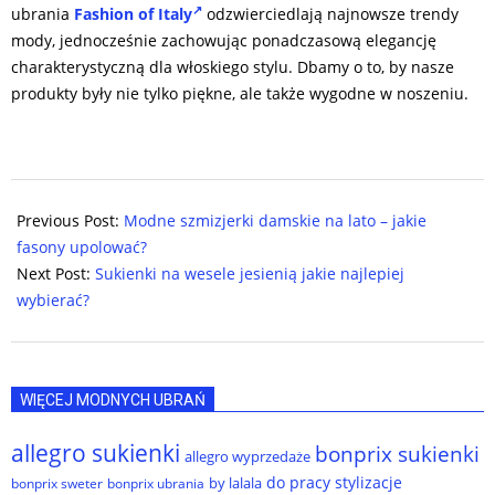
ubrania
Fashion of Italy
odzwierciedlają najnowsze trendy
mody, jednocześnie zachowując ponadczasową elegancję
charakterystyczną dla włoskiego stylu. Dbamy o to, by nasze
produkty były nie tylko piękne, ale także wygodne w noszeniu.
2024-
05-
Previous Post:
Modne szmizjerki damskie na lato – jakie
29
fasony upolować?
Next Post:
Sukienki na wesele jesienią jakie najlepiej
wybierać?
WIĘCEJ MODNYCH UBRAŃ
allegro sukienki
bonprix sukienki
allegro wyprzedaże
do pracy stylizacje
by lalala
bonprix sweter
bonprix ubrania