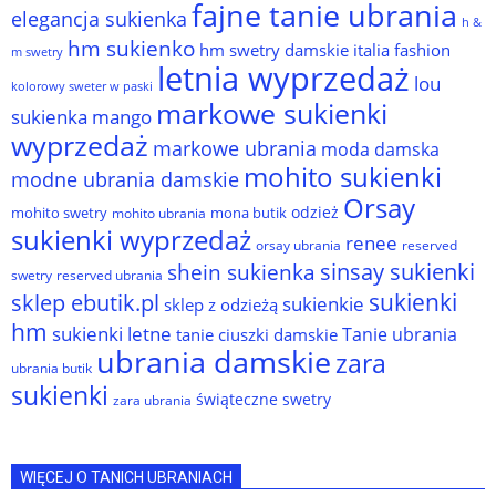
fajne tanie ubrania
elegancja sukienka
h &
hm sukienko
hm swetry damskie
italia fashion
m swetry
letnia wyprzedaż
lou
kolorowy sweter w paski
markowe sukienki
sukienka
mango
wyprzedaż
markowe ubrania
moda damska
mohito sukienki
modne ubrania damskie
Orsay
odzież
mohito swetry
mona butik
mohito ubrania
sukienki wyprzedaż
renee
orsay ubrania
reserved
sinsay sukienki
shein sukienka
reserved ubrania
swetry
sukienki
sklep ebutik.pl
sukienkie
sklep z odzieżą
hm
sukienki letne
Tanie ubrania
tanie ciuszki damskie
ubrania damskie
zara
ubrania butik
sukienki
świąteczne swetry
zara ubrania
WIĘCEJ O TANICH UBRANIACH