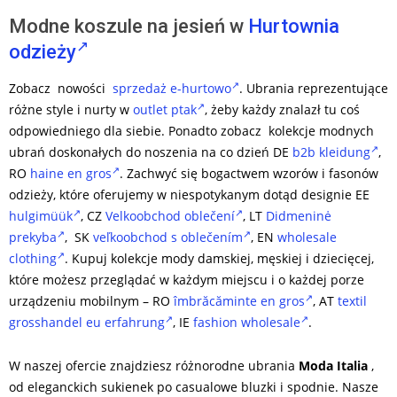
Modne koszule na jesień w
Hurtownia
odzieży
Zobacz nowości
sprzedaż e-hurtowo
. Ubrania reprezentujące
różne style i nurty w
outlet ptak
, żeby każdy znalazł tu coś
odpowiedniego dla siebie. Ponadto zobacz kolekcje modnych
ubrań doskonałych do noszenia na co dzień DE
b2b kleidung
,
RO
haine en gros
. Zachwyć się bogactwem wzorów i fasonów
odzieży, które oferujemy w niespotykanym dotąd designie EE
hulgimüük
, CZ
Velkoobchod oblečení
, LT
Didmeninė
prekyba
, SK
veľkoobchod s oblečením
, EN
wholesale
clothing
. Kupuj kolekcje mody damskiej, męskiej i dziecięcej,
które możesz przeglądać w każdym miejscu i o każdej porze
urządzeniu mobilnym – RO
îmbrăcăminte en gros
, AT
textil
grosshandel eu erfahrung
, IE
fashion wholesale
.
W naszej ofercie znajdziesz różnorodne ubrania
Moda Italia
,
od eleganckich sukienek po casualowe bluzki i spodnie. Nasze