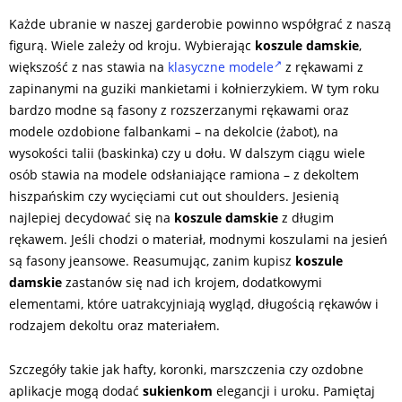
Każde ubranie w naszej garderobie powinno współgrać z naszą
figurą. Wiele zależy od kroju. Wybierając
koszule damskie
,
większość z nas stawia na
klasyczne modele
z rękawami z
zapinanymi na guziki mankietami i kołnierzykiem. W tym roku
bardzo modne są fasony z rozszerzanymi rękawami oraz
modele ozdobione falbankami – na dekolcie (żabot), na
wysokości talii (baskinka) czy u dołu. W dalszym ciągu wiele
osób stawia na modele odsłaniające ramiona – z dekoltem
hiszpańskim czy wycięciami cut out shoulders. Jesienią
najlepiej decydować się na
koszule damskie
z długim
rękawem. Jeśli chodzi o materiał, modnymi koszulami na jesień
są fasony jeansowe. Reasumując, zanim kupisz
koszule
damskie
zastanów się nad ich krojem, dodatkowymi
elementami, które uatrakcyjniają wygląd, długością rękawów i
rodzajem dekoltu oraz materiałem.
Szczegóły takie jak hafty, koronki, marszczenia czy ozdobne
aplikacje mogą dodać
sukienkom
elegancji i uroku. Pamiętaj