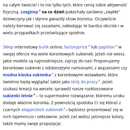
na całym świecie! I to nie tylko tych, które cenią sobie aktywność
fizyczną.
Leeginsy
na co dzień
pokochały zarówno „zwykłe”
dziewczyny jak i słynne gwiazdy show biznesu. Oczywiście
należy kierować się zasadami, zakładając te bardzo obcisłe i w
wielu przypadkach prześwitujące spodnie.
Sklep
internetowy
butik
online,
factoryprice
lub
papilion
w
swojej ofercie ma wiele koronkowych sukienek. Jeżeli nie wiesz,
jakie modele są najmodniejsze, zajrzyj do nas! Proponujemy
koronkowe sukienki z odsłoniętymi ramionami, z wiązaniami czy
modna kiecka sukienka
z koronkowymi wstawkami, które
świetnie będą wyglądać także jako
strój do pracy
. Jeżeli
szukasz kreacji na wesele, sprawdź nasze rozkloszowane
sukienki letnie
– to supermodne rozwiązanie, któremu uroku
dodaje właśnie koronka. Z pewnością spodoba Ci się któraś z
czarnych
eleganckich sukienek
– będziesz prezentować się w
nich tajemniczo i seksownie. Jeżeli zaś wolisz jaśniejsze kolory,
także mamy swoje propozycje.