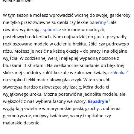
wielokolorowe.
W tym sezonie możesz wprowadzić wiosnę do swojej garderoby
nie tylko przez zwiewne sukienki czy lekkie
baleriny
, ale
również wybierając
spódnice
skórzane w modnych,
pastelowych odcieniach. Nam najbardziej do gustu przypadły
rozkloszowane modele w odcieniu błękitu, żółci czy pudrowego
różu. Możesz je nosić na każdą okazję – do pracy i na oficjalne
wyjścia. W codziennej wersji najlepiej wypadną noszone z
bluzkami i t-shirtami. Na wielkanocne śniadanie do błękitnej
skórzanej spódnicy załóż koszulę w kolorowe kwiaty,
czółenka
na słupku i lekki materiałowy płaszczyk. W ten sposób
stworzysz bardzo dziewczęcą stylizację, która doda ci
wyjątkowego uroku. Można postawić na jednolite modele, ale
większość z nas wybiera fasony we wzory.
Espadryle
wyglądają świetnie w marynarskie paski, grochy, zdobienia
geometryczne, motywy kwiatowe, wzory tropikalne czy
malarskie desenie.