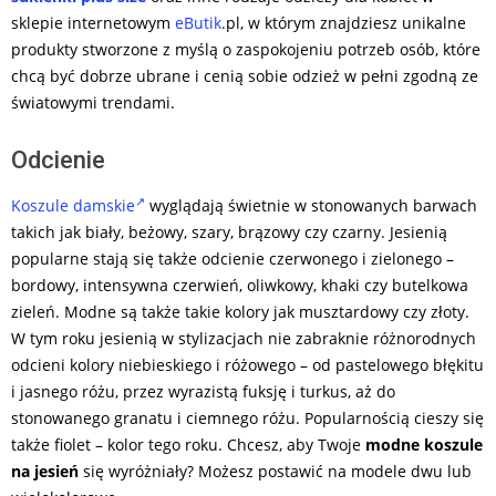
sklepie internetowym
eButik
.pl, w którym znajdziesz unikalne
produkty stworzone z myślą o zaspokojeniu potrzeb osób, które
chcą być dobrze ubrane i cenią sobie odzież w pełni zgodną ze
światowymi trendami.
Odcienie
Koszule damskie
wyglądają świetnie w stonowanych barwach
takich jak biały, beżowy, szary, brązowy czy czarny. Jesienią
popularne stają się także odcienie czerwonego i zielonego –
bordowy, intensywna czerwień, oliwkowy, khaki czy butelkowa
zieleń. Modne są także takie kolory jak musztardowy czy złoty.
W tym roku jesienią w stylizacjach nie zabraknie różnorodnych
odcieni kolory niebieskiego i różowego – od pastelowego błękitu
i jasnego różu, przez wyrazistą fuksję i turkus, aż do
stonowanego granatu i ciemnego różu. Popularnością cieszy się
także fiolet – kolor tego roku. Chcesz, aby Twoje
modne koszule
na jesień
się wyróżniały? Możesz postawić na modele dwu lub