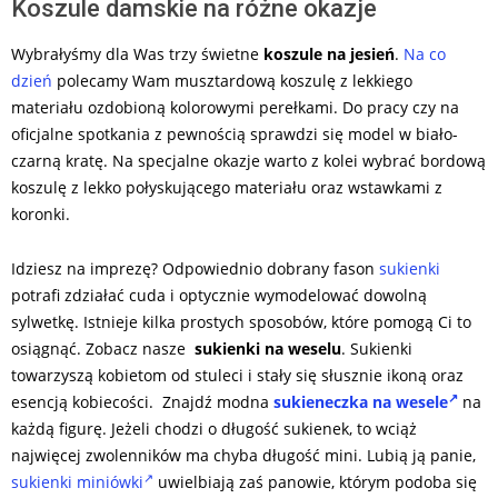
Koszule damskie na różne okazje
Wybrałyśmy dla Was trzy świetne
koszule na jesień
.
Na co
dzień
polecamy Wam musztardową koszulę z lekkiego
materiału ozdobioną kolorowymi perełkami. Do pracy czy na
oficjalne spotkania z pewnością sprawdzi się model w biało-
czarną kratę. Na specjalne okazje warto z kolei wybrać bordową
koszulę z lekko połyskującego materiału oraz wstawkami z
koronki.
Idziesz na imprezę? Odpowiednio dobrany fason
sukienki
potrafi zdziałać cuda i optycznie wymodelować dowolną
sylwetkę. Istnieje kilka prostych sposobów, które pomogą Ci to
osiągnąć. Zobacz nasze
sukienki na weselu
. Sukienki
towarzyszą kobietom od stuleci i stały się słusznie ikoną oraz
esencją kobiecości. Znajdź modna
sukieneczka na wesele
na
każdą figurę. Jeżeli chodzi o długość sukienek, to wciąż
najwięcej zwolenników ma chyba długość mini. Lubią ją panie,
sukienki miniówki
uwielbiają zaś panowie, którym podoba się