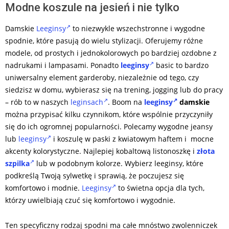
Modne koszule na jesień i nie tylko
Damskie
Leeginsy
to niezwykle wszechstronne i wygodne
spodnie, które pasują do wielu stylizacji. Oferujemy różne
modele, od prostych i jednokolorowych po bardziej ozdobne z
nadrukami i lampasami. Ponadto
leeginsy
basic to bardzo
uniwersalny element garderoby, niezależnie od tego, czy
siedzisz w domu, wybierasz się na trening, jogging lub do pracy
– rób to w naszych
leginsach
. Boom na
leeginsy
damskie
można przypisać kilku czynnikom, które wspólnie przyczyniły
się do ich ogromnej popularności. Polecamy wygodne jeansy
lub
leeginsy
i koszulę w paski z kwiatowym haftem i mocne
akcenty kolorystyczne. Najlepiej kobaltową listonoszkę i
złota
szpilka
lub w podobnym kolorze. Wybierz leeginsy, które
podkreślą Twoją sylwetkę i sprawią, że poczujesz się
komfortowo i modnie.
Leeginsy
to świetna opcja dla tych,
którzy uwielbiają czuć się komfortowo i wygodnie.
Ten specyficzny rodzaj spodni ma całe mnóstwo zwolenniczek