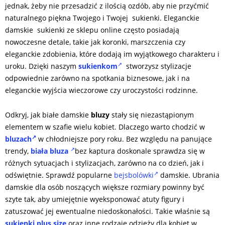
jednak, żeby nie przesadzić z ilością ozdób, aby nie przyćmić
naturalnego piękna Twojego i Twojej sukienki. Eleganckie
damskie sukienki ze sklepu online często posiadają
nowoczesne detale, takie jak koronki, marszczenia czy
eleganckie zdobienia, które dodają im wyjątkowego charakteru i
uroku. Dzięki naszym
sukienkom
stworzysz stylizacje
odpowiednie zarówno na spotkania biznesowe, jak i na
eleganckie wyjścia wieczorowe czy uroczystości rodzinne.
Odkryj, jak białe damskie
bluzy
stały się niezastąpionym
elementem w szafie wielu kobiet. Dlaczego warto chodzić w
bluzach
w chłodniejsze pory roku. Bez względu na panujące
trendy,
biała bluza
bez kaptura doskonale sprawdza się w
różnych sytuacjach i stylizacjach, zarówno na co dzień, jak i
odświętnie. Sprawdź popularne
bejsbolówki
damskie. Ubrania
damskie dla osób noszących większe rozmiary powinny być
szyte tak, aby umiejętnie wyeksponować atuty figury i
zatuszować jej ewentualne niedoskonałości. Takie właśnie są
sukienki plus size
oraz inne rodzaje odzieży dla kobiet w