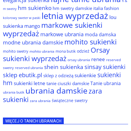
h &
hm sukienko
hm swetry damskie
italia fashion
m swetry
letnia wyprzedaż
lou
kolorowy sweter w paski
markowe sukienki
sukienka
mango
wyprzedaż
markowe ubrania
moda damska
mohito sukienki
modne ubrania damskie
Orsay
odzież
mohito swetry
mona butik
mohito ubrania
sukienki wyprzedaż
renee
orsay ubrania
reserved
sinsay sukienki
shein sukienka
reserved ubrania
swetry
sukienki
sklep ebutik.pl
sukienkie
sklep z odzieżą
hm
sukienki letne
Tanie ubrania
tanie ciuszki damskie
ubrania damskie
zara
ubrania butik
sukienki
świąteczne swetry
zara ubrania
WIĘCEJ O TANICH UBRANIACH