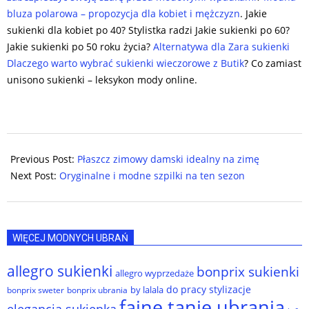
bluza polarowa – propozycja dla kobiet i mężczyzn
. Jakie
sukienki dla kobiet po 40? Stylistka radzi Jakie sukienki po 60?
Jakie sukienki po 50 roku życia?
Alternatywa dla Zara sukienki
Dlaczego warto wybrać sukienki wieczorowe z Butik
? Co zamiast
unisono sukienki – leksykon mody online.
2024-
12-
Previous Post:
Płaszcz zimowy damski idealny na zimę
05
Next Post:
Oryginalne i modne szpilki na ten sezon
WIĘCEJ MODNYCH UBRAŃ
allegro sukienki
bonprix sukienki
allegro wyprzedaże
do pracy stylizacje
by lalala
bonprix sweter
bonprix ubrania
fajne tanie ubrania
elegancja sukienka