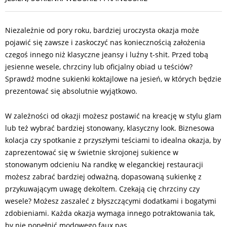
Niezależnie od pory roku, bardziej uroczysta okazja może
pojawić się zawsze i zaskoczyć nas koniecznością założenia
czegoś innego niż klasyczne jeansy i luźny t-shit. Przed tobą
jesienne wesele, chrzciny lub oficjalny obiad u teściów?
Sprawdź modne sukienki koktajlowe na jesień, w których będzie
prezentować się absolutnie wyjątkowo.
W zależności od okazji możesz postawić na kreację w stylu glam
lub też wybrać bardziej stonowany, klasyczny look. Biznesowa
kolacja czy spotkanie z przyszłymi teściami to idealna okazja, by
zaprezentować się w świetnie skrojonej sukience w
stonowanym odcieniu Na randkę w eleganckiej restauracji
możesz zabrać bardziej odważną, dopasowaną sukienkę z
przykuwającym uwagę dekoltem. Czekają cię chrzciny czy
wesele? Możesz zaszaleć z błyszczącymi dodatkami i bogatymi
zdobieniami. Każda okazja wymaga innego potraktowania tak,
by nie popełnić modowego faux pas.