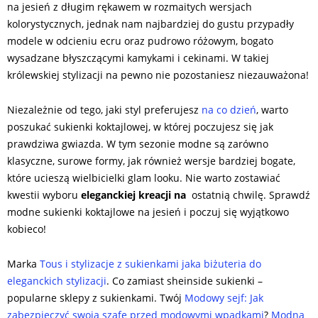
na jesień z długim rękawem w rozmaitych wersjach
kolorystycznych, jednak nam najbardziej do gustu przypadły
modele w odcieniu ecru oraz pudrowo różowym, bogato
wysadzane błyszczącymi kamykami i cekinami. W takiej
królewskiej stylizacji na pewno nie pozostaniesz niezauważona!
Niezależnie od tego, jaki styl preferujesz
na co dzień
, warto
poszukać sukienki koktajlowej, w której poczujesz się jak
prawdziwa gwiazda. W tym sezonie modne są zarówno
klasyczne, surowe formy, jak również wersje bardziej bogate,
które ucieszą wielbicielki glam looku. Nie warto zostawiać
kwestii wyboru
eleganckiej kreacji na
ostatnią chwilę. Sprawdź
modne sukienki koktajlowe na jesień i poczuj się wyjątkowo
kobieco!
Marka
Tous i stylizacje z sukienkami jaka biżuteria do
eleganckich stylizacji
. Co zamiast sheinside sukienki –
popularne sklepy z sukienkami. Twój
Modowy sejf: Jak
zabezpieczyć swoją szafę przed modowymi wpadkami
?
Modna