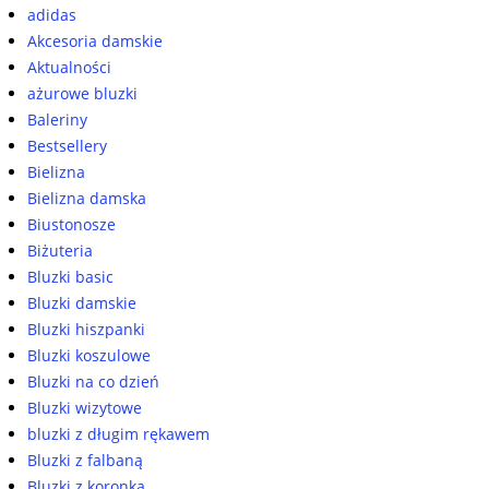
adidas
Akcesoria damskie
Aktualności
ażurowe bluzki
Baleriny
Bestsellery
Bielizna
Bielizna damska
Biustonosze
Biżuteria
Bluzki basic
Bluzki damskie
Bluzki hiszpanki
Bluzki koszulowe
Bluzki na co dzień
Bluzki wizytowe
bluzki z długim rękawem
Bluzki z falbaną
Bluzki z koronką