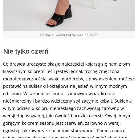
Modne sukienki koktajlowe na jesień
Nie tylko czerń
Co prawda uroczyste okazje najczęściej kojarzą się nam z tym
klasycznym kolorem, jeśli jesteś jednak trochę zmęczona
monotematycznością swojej garderoby, z powodzeniem możesz
postawić na sukienki koktajlowe na jesień w innym modnym
odcieniu. W sezonie jesienno – zimowym wciąż króluje
nieśmiertelny i bardzo wdzięczny stylizacyjnie kobalt. Sukienki
w tym odcieniu koloru niebieskiego zachwycają zarówno w
wersji dopasowanej, jak również bardziej oversize’owej. Innym
gorącym kolorem sezonu jest czerwień, zarówno w wersji
ognistej, jak również szlachetnie stonowanej. Panie ceniące
sobie klasykę elegancji z pewnością mogą również sięgać po