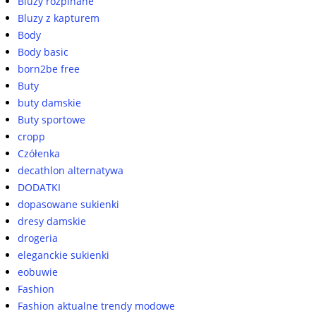
Bluzy rozpinane
Bluzy z kapturem
Body
Body basic
born2be free
Buty
buty damskie
Buty sportowe
cropp
Czółenka
decathlon alternatywa
DODATKI
dopasowane sukienki
dresy damskie
drogeria
eleganckie sukienki
eobuwie
Fashion
Fashion aktualne trendy modowe