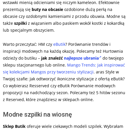
wstawki mienią odcieniami się niczym kameleon. Efektownie
prezentują się
buty na obcasie
ozdobione dużą perłą na
obcasie czy ozdobnymi kamieniami z przodu obuwia. Modne są
także
szpilki
z wiązaniem albo paskiem wokół kostki z kokardką
lub specjalnym obszyciem.
Warto przeczytać: HM czy
eButik
? Porównanie trendów i
inspiracji modowych na każdą okazję. Polecamy też Hurtownia
odzieży do butiku –
jak znaleźć
najlepsze ubrania
do twojego
sklepu stacjonarnego lub online.
Mango Trends: Jak inspirować
się kolekcjami Mangos przy tworzeniu stylizacji
. aras Style w
Twojej szafie: Jak odtworzyć ikoniczne stylizacje z ofertą eButik?
Co wybierasz Resserved czy eButik Porównanie modowych
propozycji na nadchodzący sezon. Polecamy też 5 hitów sezonu
z Reserved, które znajdziesz w sklepach online.
Modne szpilki na wiosnę
Sklep Butik
oferuje wiele ciekawych modeli szpilek. Wybrałam