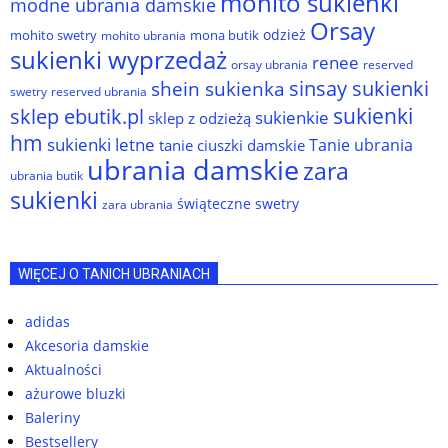
mohito sukienki
modne ubrania damskie
Orsay
odzież
mohito swetry
mona butik
mohito ubrania
sukienki wyprzedaż
renee
orsay ubrania
reserved
sinsay sukienki
shein sukienka
reserved ubrania
swetry
sukienki
sklep ebutik.pl
sukienkie
sklep z odzieżą
hm
sukienki letne
Tanie ubrania
tanie ciuszki damskie
ubrania damskie
zara
ubrania butik
sukienki
świąteczne swetry
zara ubrania
WIĘCEJ O TANICH UBRANIACH
adidas
Akcesoria damskie
Aktualności
ażurowe bluzki
Baleriny
Bestsellery