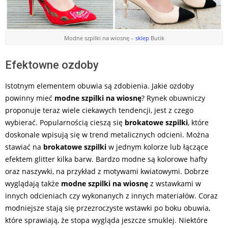
Modne szpilki na wiosnę –
sklep
Butik
Efektowne ozdoby
Istotnym elementem obuwia są zdobienia. Jakie ozdoby
powinny mieć
modne szpilki na wiosnę
? Rynek obuwniczy
proponuje teraz wiele ciekawych tendencji, jest z czego
wybierać. Popularnością cieszą się
brokatowe szpilki
, które
doskonale wpisują się w trend metalicznych odcieni. Można
stawiać na
brokatowe szpilki
w jednym kolorze lub łączące
efektem glitter kilka barw. Bardzo modne są kolorowe hafty
oraz naszywki, na przykład z motywami kwiatowymi. Dobrze
wyglądają także
modne szpilki na wiosnę
z wstawkami w
innych odcieniach czy wykonanych z innych materiałów. Coraz
modniejsze stają się przezroczyste wstawki po boku obuwia,
które sprawiają, że stopa wygląda jeszcze smuklej. Niektóre