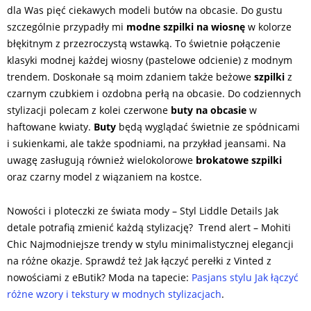
dla Was pięć ciekawych modeli butów na obcasie. Do gustu
szczególnie przypadły mi
modne szpilki na wiosnę
w kolorze
błękitnym z przezroczystą wstawką. To świetnie połączenie
klasyki modnej każdej wiosny (pastelowe odcienie) z modnym
trendem. Doskonałe są moim zdaniem także beżowe
szpilki
z
czarnym czubkiem i ozdobna perłą na obcasie. Do codziennych
stylizacji polecam z kolei czerwone
buty na obcasie
w
haftowane kwiaty.
Buty
będą wyglądać świetnie ze spódnicami
i sukienkami, ale także spodniami, na przykład jeansami. Na
uwagę zasługują również wielokolorowe
brokatowe szpilki
oraz czarny model z wiązaniem na kostce.
Nowości i ploteczki ze świata mody – Styl Liddle Details Jak
detale potrafią zmienić każdą stylizację? Trend alert – Mohiti
Chic Najmodniejsze trendy w stylu minimalistycznej elegancji
na różne okazje. Sprawdź też Jak łączyć perełki z Vinted z
nowościami z eButik? Moda na tapecie:
Pasjans stylu Jak łączyć
różne wzory i tekstury w modnych stylizacjach
.