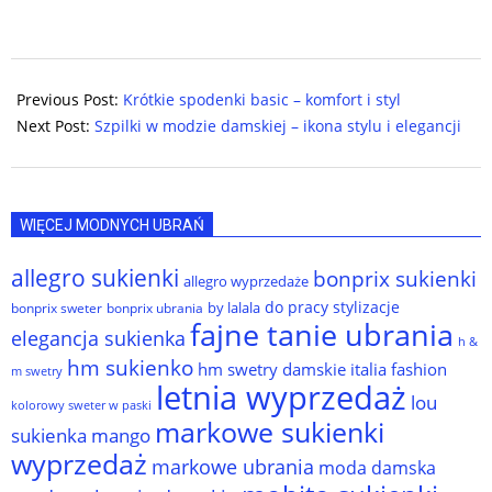
2025-
01-
Previous Post:
Krótkie spodenki basic – komfort i styl
27
Next Post:
Szpilki w modzie damskiej – ikona stylu i elegancji
WIĘCEJ MODNYCH UBRAŃ
allegro sukienki
bonprix sukienki
allegro wyprzedaże
do pracy stylizacje
by lalala
bonprix sweter
bonprix ubrania
fajne tanie ubrania
elegancja sukienka
h &
hm sukienko
hm swetry damskie
italia fashion
m swetry
letnia wyprzedaż
lou
kolorowy sweter w paski
markowe sukienki
sukienka
mango
wyprzedaż
markowe ubrania
moda damska