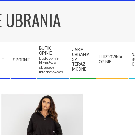
E UBRANIA
BUTIK
JAKIE
OPINIE
UBRANIA
N
HURTOWNIA
Butik opinie
SĄ
B
LE
SPODNIE
OPINIE
klientów o
TERAZ
O
sklepach
MODNE
internetowych