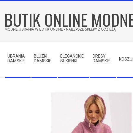
Skip
BUTIK ONLINE MODN
to
content
MODNE UBRANIA W BUTIK ONLINE - NAJLEPSZE SKLEPY Z ODZIEŻĄ
Secondary
Navigation
UBRANIA
BLUZKI
ELEGANCKIE
DRESY
Menu
KOSZU
DAMSKIE
DAMSKIE
SUKIENKI
DAMSKIE