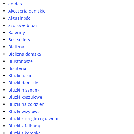
adidas
Akcesoria damskie
Aktualności
ażurowe bluzki
Baleriny
Bestsellery
Bielizna
Bielizna damska
Biustonosze
Biżuteria
Bluzki basic
Bluzki damskie
Bluzki hiszpanki
Bluzki koszulowe
Bluzki na co dzień
Bluzki wizytowe
bluzki z długim rękawem
Bluzki z falbaną
Bluzki z koronką