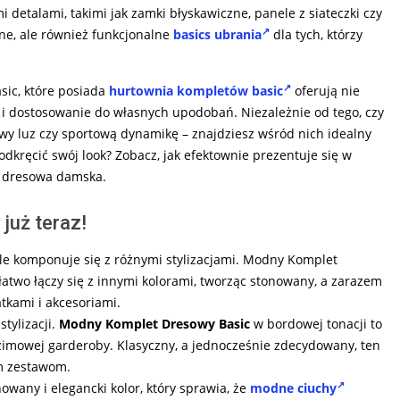
 detalami, takimi jak zamki błyskawiczne, panele z siateczki czy
dne, ale również funkcjonalne
basics ubrania
dla tych, którzy
ic, które posiada
hurtownia kompletów basic
oferują nie
ę i dostosowanie do własnych upodobań. Niezależnie od tego, czy
owy luz czy sportową dynamikę – znajdziesz wśród nich idealny
dkręcić swój look? Zobacz, jak efektownie prezentuje się w
 dresowa damska.
już teraz!
ale komponuje się z różnymi stylizacjami. Modny Komplet
e łatwo łączy się z innymi kolorami, tworząc stonowany, a zarazem
tkami i akcesoriami.
stylizacji.
Modny Komplet Dresowy Basic
w bordowej tonacji to
imowej garderoby. Klasyczny, a jednocześnie zdecydowany, ten
ym zestawom.
wany i elegancki kolor, który sprawia, że
modne ciuchy