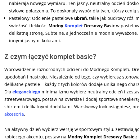
nabieraja nowego wymiaru. Ten jasny, neutralny odcień dosko
stylowe połączenia. To doskonały wybór dla tych, którzy cenią
Pastelowy: Odcienie pastelowe
ubrań
, takie jak pudrowy róż,
świeżość i lekkość.
Modny
Komplet
Dresowy Basic
w pastelowe
delikatną stronę. Subtelne, a jednocześnie modnie wyważone, 
innymi jasnymi kolorami.
Z czym łączyć komplet basic?
Wprowadzenie różnorodnych odcieni do Modnego Kompletu Dreso
upodobań i nastroju. Niezależnie od tego, czy wybierasz stonow
delikatne pastele – każdy z tych kolorów dodaje unikalnego charak
Dla
eleganckiego
minimalizmu wybierz neutralny odcień i zestaw 
streetwearowego, postaw na oversize i dodaj sportowe sneakersy. 
shirtem i delikatnymi dodatkami. Warstwowy look osiągniesz, no
akcesoria
.
Na aktywny dzień wybierz wersję w sportowym stylu, zestawiają
kobiecego akcentu, postaw na
Modny Komplet Dresowy Basic
z 