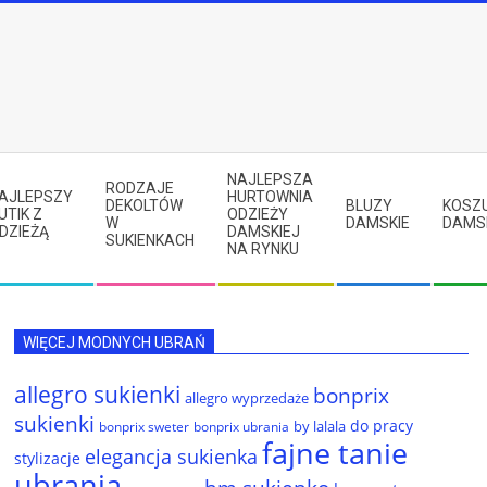
NAJLEPSZA
RODZAJE
AJLEPSZY
HURTOWNIA
DEKOLTÓW
BLUZY
KOSZ
UTIK Z
ODZIEŻY
W
DAMSKIE
DAMS
DZIEŻĄ
DAMSKIEJ
SUKIENKACH
NA RYNKU
WIĘCEJ MODNYCH UBRAŃ
allegro sukienki
bonprix
allegro wyprzedaże
sukienki
do pracy
by lalala
bonprix sweter
bonprix ubrania
fajne tanie
elegancja sukienka
stylizacje
ubrania