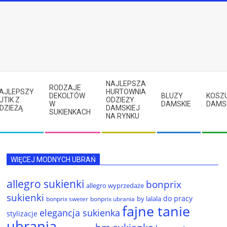
NAJLEPSZA
RODZAJE
AJLEPSZY
HURTOWNIA
DEKOLTÓW
BLUZY
KOSZ
UTIK Z
ODZIEŻY
W
DAMSKIE
DAMS
DZIEŻĄ
DAMSKIEJ
SUKIENKACH
NA RYNKU
WIĘCEJ MODNYCH UBRAŃ
allegro sukienki
bonprix
allegro wyprzedaże
sukienki
do pracy
by lalala
bonprix sweter
bonprix ubrania
fajne tanie
elegancja sukienka
stylizacje
ubrania