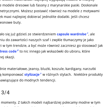
e modele dresowe lub fasony z marynarskie paski. Doskonale
metrycznymi. Możesz postawić również na modele z motywami
 maxi najlepiej dobierać jednolite dodatki. Jeśli chcesz
neonowe buty.
ło się już gdzieś ze stwierdzeniem
capsule wardrobe
, ale
niu do zawartości naszych szaf i zwykle tłumaczymy je jako
i w tym trendzie, a być może również zaczniesz go stosować! Jak
dress code
to nic innego jak wskazówki do ubioru, które
j okazji.
dnie materiałowe, jeansy, bluzki, koszule, kardigany, narzutki
ają komponować
stylizacje
w różnych stylach. Niektóre produkty
nawiązujące do modnych tendencji.
 3/4
we momenty. Z takich modeli najbardziej polecamy modne w tym