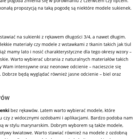
u, ale pogoda zmienia się w porównaniu z czerwcem czy lipcem.
konałą propozycją na taką pogodę są niektóre modele sukienek.
stawiać na sukienki z rękawem długości 3/4, a nawet długim.
 lekkie materiały czy modele z wstawkami z tkanin takich jak tiul
iąż mamy lato i nosić charakterystyczne dla tego okresy wzory –
skie. Warto wybierać ubrania z naturalnych materiałów takich
y Wam intensywne oraz neonowe odcienie – nacieszcie się
. Dobrze będą wyglądać również jasne odcienie – biel oraz
wów
ienki
bez rękawów. Latem warto wybierać modele, które
ju czy z widocznymi ozdobami i aplikacjami. Bardzo podoba nam
inką w stylu marynarskim. Dobrym wyborem są także modele,
i motywy kwiatowe. Warto stawiać również na modele z ozdobną