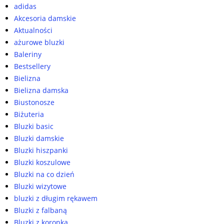
adidas
Akcesoria damskie
Aktualności
ażurowe bluzki
Baleriny
Bestsellery
Bielizna
Bielizna damska
Biustonosze
Biżuteria
Bluzki basic
Bluzki damskie
Bluzki hiszpanki
Bluzki koszulowe
Bluzki na co dzień
Bluzki wizytowe
bluzki z długim rękawem
Bluzki z falbaną
Bluzki z koronką