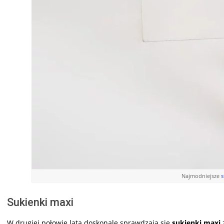
Najmodniejsze
s
Sukienki maxi
W drugiej połowie lata doskonale sprawdzają się
sukienki maxi