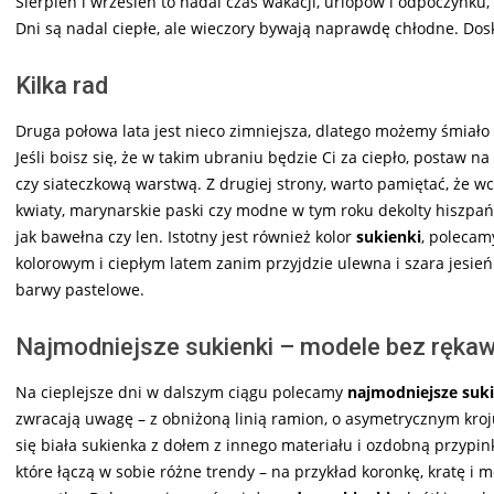
Sierpień i wrzesień to nadal czas wakacji, urlopów i odpoczynk
Dni są nadal ciepłe, ale wieczory bywają naprawdę chłodne. Dos
Kilka rad
Druga połowa lata jest nieco zimniejsza, dlatego możemy śmiało 
Jeśli boisz się, że w takim ubraniu będzie Ci za ciepło, postaw na
czy siateczkową warstwą. Z drugiej strony, warto pamiętać, że wc
kwiaty, marynarskie paski czy modne w tym roku dekolty hiszpań
jak bawełna czy len. Istotny jest również kolor
sukienki
, polecam
kolorowym i ciepłym latem zanim przyjdzie ulewna i szara jesień
barwy pastelowe.
Najmodniejsze sukienki – modele bez ręka
Na cieplejsze dni w dalszym ciągu polecamy
najmodniejsze suk
zwracają uwagę – z obniżoną linią ramion, o asymetrycznym kro
się biała sukienka z dołem z innego materiału i ozdobną przyp
które łączą w sobie różne trendy – na przykład koronkę, kratę 