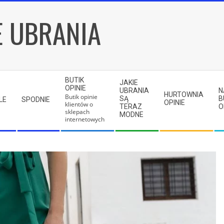
E UBRANIA
BUTIK
JAKIE
OPINIE
UBRANIA
N
HURTOWNIA
Butik opinie
SĄ
B
LE
SPODNIE
OPINIE
klientów o
TERAZ
O
sklepach
MODNE
internetowych