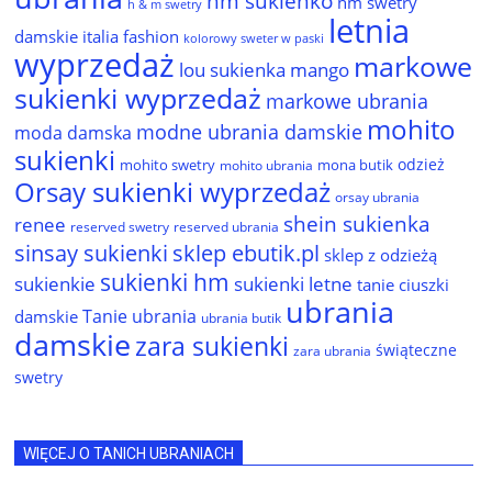
hm sukienko
hm swetry
h & m swetry
letnia
damskie
italia fashion
kolorowy sweter w paski
wyprzedaż
markowe
lou sukienka
mango
sukienki wyprzedaż
markowe ubrania
mohito
modne ubrania damskie
moda damska
sukienki
odzież
mohito swetry
mona butik
mohito ubrania
Orsay sukienki wyprzedaż
orsay ubrania
shein sukienka
renee
reserved ubrania
reserved swetry
sinsay sukienki
sklep ebutik.pl
sklep z odzieżą
sukienki hm
sukienkie
sukienki letne
tanie ciuszki
ubrania
Tanie ubrania
damskie
ubrania butik
damskie
zara sukienki
świąteczne
zara ubrania
swetry
WIĘCEJ O TANICH UBRANIACH