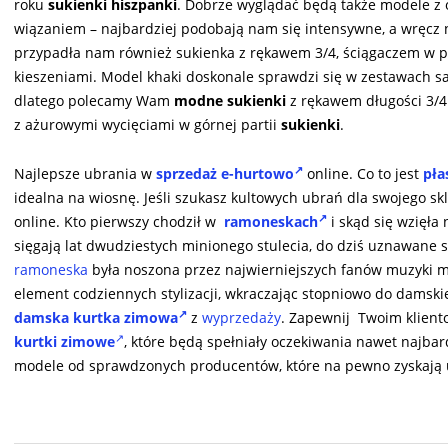
roku
sukienki hiszpanki
. Dobrze wyglądać będą także modele z
wiązaniem – najbardziej podobają nam się intensywne, a wręcz
przypadła nam również sukienka z rękawem 3/4, ściągaczem w 
kieszeniami. Model khaki doskonale sprawdzi się w zestawach saf
dlatego polecamy Wam
modne sukienki
z rękawem długości 3/4
z ażurowymi wycięciami w górnej partii
sukienki
.
Najlepsze ubrania w
sprzedaż e-hurtowo
online. Co to jest
pła
idealna na wiosnę. Jeśli szukasz kultowych ubrań dla swojego skl
online. Kto pierwszy chodził w
ramoneskach
i skąd się wzięła 
sięgają lat dwudziestych minionego stulecia, do dziś uznawane 
ramoneska
była noszona przez najwierniejszych fanów muzyki me
element codziennych stylizacji, wkraczając stopniowo do damski
damska kurtka zimowa
z
wyprzedaży
. Zapewnij Twoim klient
kurtki zimowe
, które będą spełniały oczekiwania nawet najba
modele od sprawdzonych producentów, które na pewno zyskają 