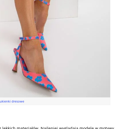
ukienki dresowe
z lekkich materiałów. Najlepiej wyglądają modele w motywy