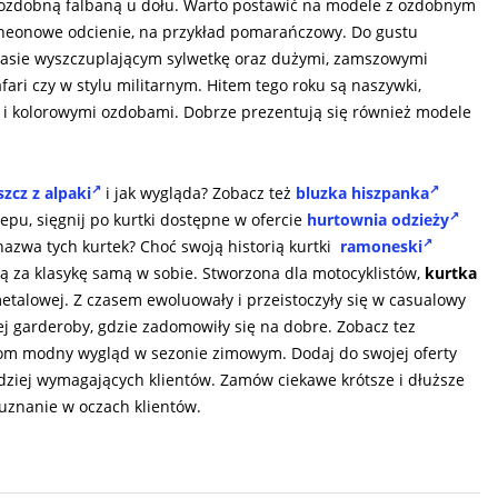
 ozdobną falbaną u dołu. Warto postawić na modele z ozdobnym
 neonowe odcienie, na przykład pomarańczowy. Do gustu
pasie wyszczuplającym sylwetkę oraz dużymi, zamszowymi
ari czy w stylu militarnym. Hitem tego roku są naszywki,
 i kolorowymi ozdobami. Dobrze prezentują się również modele
szcz z alpaki
i jak wygląda? Zobacz też
bluzka hiszpanka
epu, sięgnij po kurtki dostępne w ofercie
hurtownia odzieży
nazwa tych kurtek? Choć swoją historią kurtki
ramoneski
są za klasykę samą w sobie. Stworzona dla motocyklistów,
kurtka
talowej. Z czasem ewoluowały i przeistoczyły się w casualowy
ej garderoby, gdzie zadomowiły się na dobre. Zobacz tez
om modny wygląd w sezonie zimowym. Dodaj do swojej oferty
rdziej wymagających klientów. Zamów ciekawe krótsze i dłuższe
uznanie w oczach klientów.