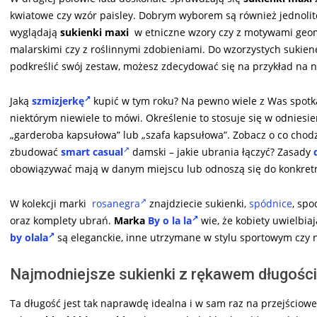
kwiatowe czy wzór paisley. Dobrym wyborem są również jednolit
wyglądają
sukienki maxi
w etniczne wzory czy z motywami geo
malarskimi czy z roślinnymi zdobieniami. Do wzorzystych sukienek
podkreślić swój zestaw, możesz zdecydować się na przykład na 
Jaką
szmizjerkę
kupić w tym roku? Na pewno wiele z Was spotka
niektórym niewiele to mówi. Określenie to stosuje się w odniesie
„garderoba kapsułowa” lub „szafa kapsułowa”. Zobacz o co chodz
zbudować
smart casual
damski – jakie ubrania łączyć? Zasady
obowiązywać mają w danym miejscu lub odnoszą się do konkretne
W kolekcji marki
rosanegra
znajdziecie sukienki,
spódnice
, spo
oraz komplety ubrań.
Marka
By o la la
wie, że kobiety uwielbi
by olala
są eleganckie, inne utrzymane w stylu sportowym czy 
Najmodniejsze sukienki z rękawem długości
Ta długość jest tak naprawdę idealna i w sam raz na przejścio