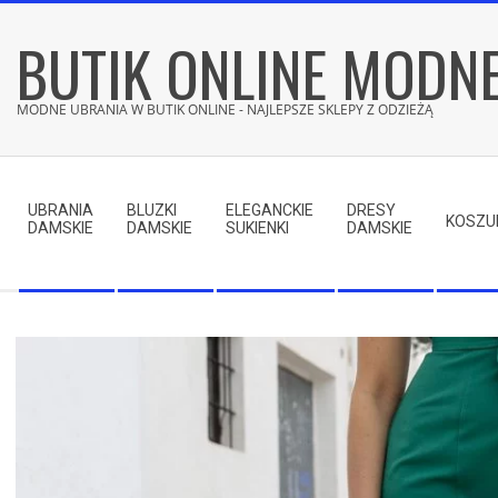
Skip
BUTIK ONLINE MODN
to
content
MODNE UBRANIA W BUTIK ONLINE - NAJLEPSZE SKLEPY Z ODZIEŻĄ
Secondary
Navigation
UBRANIA
BLUZKI
ELEGANCKIE
DRESY
Menu
KOSZU
DAMSKIE
DAMSKIE
SUKIENKI
DAMSKIE