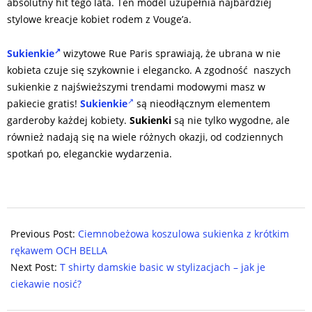
absolutny hit tego lata. Ten model uzupełnia najbardziej
stylowe kreacje kobiet rodem z Vouge’a.
Sukienkie
wizytowe Rue Paris sprawiają, że ubrana w nie
kobieta czuje się szykownie i elegancko. A zgodność naszych
sukienkie z najświeższymi trendami modowymi masz w
pakiecie gratis!
Sukienkie
są nieodłącznym elementem
garderoby każdej kobiety.
Sukienki
są nie tylko wygodne, ale
również nadają się na wiele różnych okazji, od codziennych
spotkań po, eleganckie wydarzenia.
2024-
07-
Previous Post:
Ciemnobeżowa koszulowa sukienka z krótkim
06
rękawem OCH BELLA
Next Post:
T shirty damskie basic w stylizacjach – jak je
ciekawie nosić?