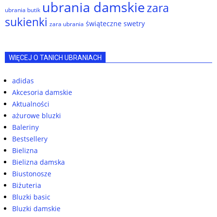
ubrania damskie
zara
ubrania butik
sukienki
świąteczne swetry
zara ubrania
WIĘCEJ O TANICH UBRANIACH
adidas
Akcesoria damskie
Aktualności
ażurowe bluzki
Baleriny
Bestsellery
Bielizna
Bielizna damska
Biustonosze
Biżuteria
Bluzki basic
Bluzki damskie