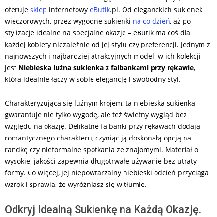
oferuje
sklep
internetowy
eButik
.pl. Od eleganckich sukienek
wieczorowych, przez wygodne sukienki
na co dzień
, aż po
stylizacje idealne na specjalne okazje – eButik ma coś dla
każdej kobiety niezależnie od jej stylu czy preferencji. Jednym z
najnowszych i najbardziej atrakcyjnych modeli w ich kolekcji
jest
Niebieska luźna sukienka z falbankami przy rękawie
,
która idealnie łączy w sobie elegancję i swobodny styl.
Charakteryzująca się luźnym krojem, ta niebieska sukienka
gwarantuje nie tylko wygodę, ale też świetny wygląd bez
względu na okazję. Delikatne falbanki przy rękawach dodają
romantycznego charakteru, czyniąc ją doskonałą opcją na
randkę czy nieformalne spotkania ze znajomymi. Materiał o
wysokiej jakości zapewnia długotrwałe używanie bez utraty
formy. Co więcej, jej niepowtarzalny niebieski odcień przyciąga
wzrok i sprawia, że wyróżniasz się w tłumie.
Odkryj Idealną Sukienkę na Każdą Okazję.