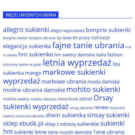
WIĘCEJ MODNYCH UBRAŃ
allegro sukienki
bonprix sukienki
allegro wyprzedaże
do pracy stylizacje
by lalala
bonprix sweter
bonprix ubrania
fajne tanie ubrania
elegancja sukienka
h &
hm sukienko
hm swetry damskie
italia fashion
m swetry
letnia wyprzedaż
lou
kolorowy sweter w paski
markowe sukienki
sukienka
mango
wyprzedaż
markowe ubrania
moda damska
mohito sukienki
modne ubrania damskie
Orsay
odzież
mohito swetry
mona butik
mohito ubrania
sukienki wyprzedaż
renee
orsay ubrania
reserved
sinsay sukienki
shein sukienka
reserved ubrania
swetry
sukienki
sklep ebutik.pl
sukienkie
sklep z odzieżą
hm
sukienki letne
Tanie ubrania
tanie ciuszki damskie