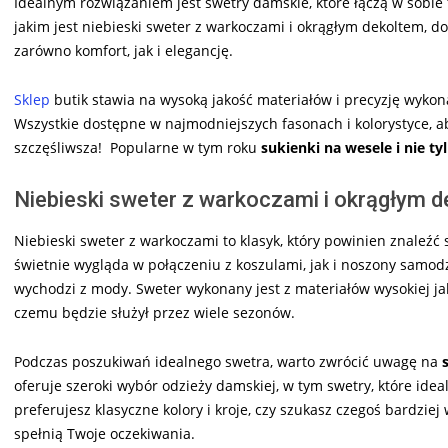
Idealnym rozwiązaniem jest swetry damskie, które łączą w sobie
jakim jest niebieski sweter z warkoczami i okrągłym dekoltem, 
zarówno komfort, jak i elegancję.
Sklep
butik stawia na wysoką jakość materiałów i precyzję wykon
Wszystkie dostępne w najmodniejszych fasonach i kolorystyce, 
szczęśliwsza! Popularne w tym roku
sukienki na wesele i nie ty
Niebieski sweter z warkoczami i okrągłym 
Niebieski sweter z warkoczami to klasyk, który powinien znaleźć 
świetnie wygląda w połączeniu z koszulami, jak i noszony samodz
wychodzi z mody. Sweter wykonany jest z materiałów wysokiej jako
czemu będzie służył przez wiele sezonów.
Podczas poszukiwań idealnego swetra, warto zwrócić uwagę na
oferuje szeroki wybór odzieży damskiej, w tym swetry, które ideal
preferujesz klasyczne kolory i kroje, czy szukasz czegoś bardziej
spełnią Twoje oczekiwania.