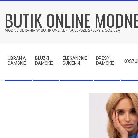
Skip
BUTIK ONLINE MODN
to
content
MODNE UBRANIA W BUTIK ONLINE - NAJLEPSZE SKLEPY Z ODZIEŻĄ
Secondary
Navigation
UBRANIA
BLUZKI
ELEGANCKIE
DRESY
Menu
KOSZU
DAMSKIE
DAMSKIE
SUKIENKI
DAMSKIE