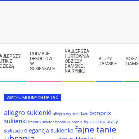
NAJLEPSZA
RODZAJE
AJLEPSZY
HURTOWNIA
DEKOLTÓW
BLUZY
KOSZ
UTIK Z
ODZIEŻY
W
DAMSKIE
DAMS
DZIEŻĄ
DAMSKIEJ
SUKIENKACH
NA RYNKU
WIĘCEJ MODNYCH UBRAŃ
allegro sukienki
bonprix
allegro wyprzedaże
sukienki
do pracy
by lalala
bonprix sweter
bonprix ubrania
fajne tanie
elegancja sukienka
stylizacje
ubrania