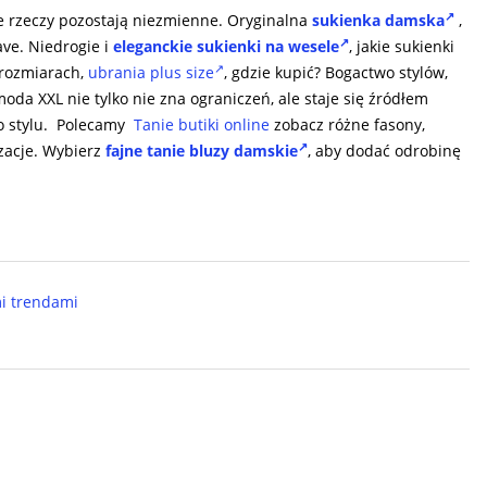
e rzeczy pozostają niezmienne. Oryginalna
sukienka damska
,
ave. Niedrogie i
eleganckie sukienki na wesele
, j
akie sukienki
 rozmiarach,
ubrania plus size
, gdzie kupić? Bogactwo stylów,
oda XXL nie tylko nie zna ograniczeń, ale staje się źródłem
go stylu. Polecamy
Tanie butiki online
zobacz różne fasony,
izacje. Wybierz
fajne tanie bluzy damskie
, aby dodać odrobinę
mi trendami