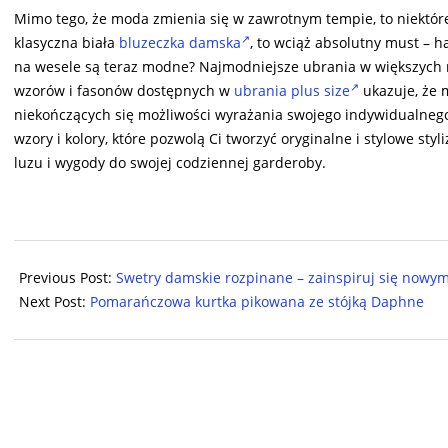
Mimo tego, że moda zmienia się w zawrotnym tempie, to niektór
klasyczna biała
bluzeczka damska
, to wciąż absolutny must – h
na wesele są teraz modne? Najmodniejsze ubrania w większych
wzorów i fasonów dostępnych w
ubrania plus size
ukazuje, że m
niekończących się możliwości wyrażania swojego indywidualne
wzory i kolory, które pozwolą Ci tworzyć oryginalne i stylowe styl
luzu i wygody do swojej codziennej garderoby.
2024-
07-
Previous Post:
Swetry damskie rozpinane – zainspiruj się nowy
30
Next Post:
Pomarańczowa kurtka pikowana ze stójką Daphne