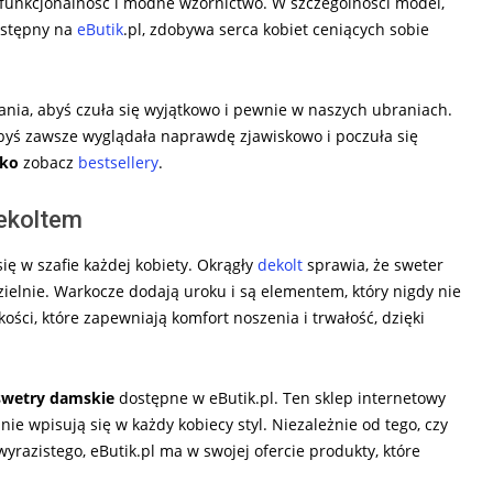
 funkcjonalność i modne wzornictwo. W szczególności model,
dostępny na
eButik
.pl, zdobywa serca kobiet ceniących sobie
ania, abyś czuła się wyjątkowo i pewnie w naszych ubraniach.
abyś zawsze wyglądała naprawdę zjawiskowo i poczuła się
lko
zobacz
bestsellery
.
dekoltem
się w szafie każdej kobiety. Okrągły
dekolt
sprawia, że sweter
ielnie. Warkocze dodają uroku i są elementem, który nigdy nie
ści, które zapewniają komfort noszenia i trwałość, dzięki
swetry damskie
dostępne w eButik.pl. Ten sklep internetowy
nie wpisują się w każdy kobiecy styl. Niezależnie od tego, czy
 wyrazistego, eButik.pl ma w swojej ofercie produkty, które