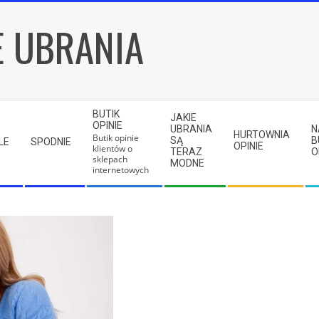
E UBRANIA
BUTIK
JAKIE
OPINIE
UBRANIA
N
HURTOWNIA
Butik opinie
SĄ
B
LE
SPODNIE
OPINIE
klientów o
TERAZ
O
sklepach
MODNE
internetowych