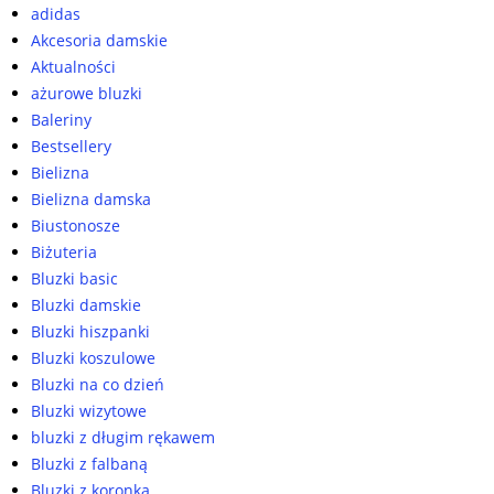
adidas
Akcesoria damskie
Aktualności
ażurowe bluzki
Baleriny
Bestsellery
Bielizna
Bielizna damska
Biustonosze
Biżuteria
Bluzki basic
Bluzki damskie
Bluzki hiszpanki
Bluzki koszulowe
Bluzki na co dzień
Bluzki wizytowe
bluzki z długim rękawem
Bluzki z falbaną
Bluzki z koronką