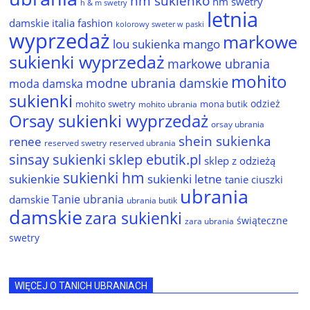
hm sukienko
hm swetry
h & m swetry
letnia
damskie
italia fashion
kolorowy sweter w paski
wyprzedaż
markowe
lou sukienka
mango
sukienki wyprzedaż
markowe ubrania
mohito
modne ubrania damskie
moda damska
sukienki
odzież
mohito swetry
mona butik
mohito ubrania
Orsay sukienki wyprzedaż
orsay ubrania
shein sukienka
renee
reserved ubrania
reserved swetry
sinsay sukienki
sklep ebutik.pl
sklep z odzieżą
sukienki hm
sukienkie
sukienki letne
tanie ciuszki
ubrania
Tanie ubrania
damskie
ubrania butik
damskie
zara sukienki
świąteczne
zara ubrania
swetry
WIĘCEJ O TANICH UBRANIACH