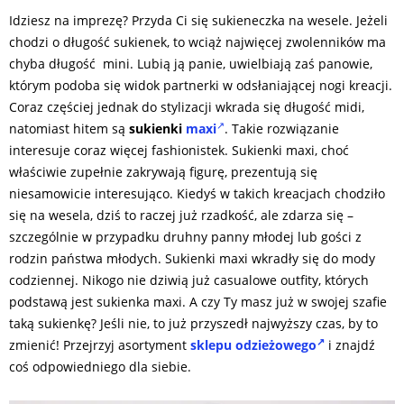
Idziesz na imprezę? Przyda Ci się sukieneczka na wesele. Jeżeli
chodzi o długość sukienek, to wciąż najwięcej zwolenników ma
chyba długość mini. Lubią ją panie, uwielbiają zaś panowie,
którym podoba się widok partnerki w odsłaniającej nogi kreacji.
Coraz częściej jednak do stylizacji wkrada się długość midi,
natomiast hitem są
sukienki
maxi
. Takie rozwiązanie
interesuje coraz więcej fashionistek. Sukienki maxi, choć
właściwie zupełnie zakrywają figurę, prezentują się
niesamowicie interesująco. Kiedyś w takich kreacjach chodziło
się na wesela, dziś to raczej już rzadkość, ale zdarza się –
szczególnie w przypadku druhny panny młodej lub gości z
rodzin państwa młodych. Sukienki maxi wkradły się do mody
codziennej. Nikogo nie dziwią już casualowe outfity, których
podstawą jest sukienka maxi. A czy Ty masz już w swojej szafie
taką sukienkę? Jeśli nie, to już przyszedł najwyższy czas, by to
zmienić! Przejrzyj asortyment
sklepu odzieżowego
i znajdź
coś odpowiedniego dla siebie.