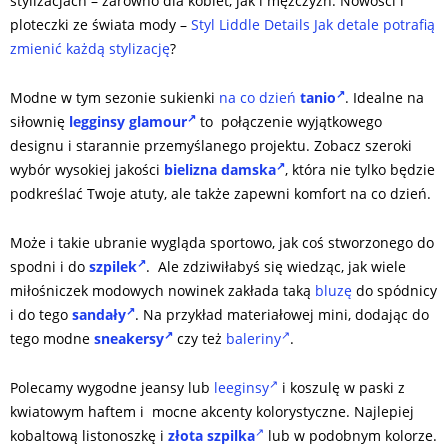
stylizacjach – zarówno dla kobiet, jak i mężczyzn. Nowości i
ploteczki ze świata mody –
Styl Liddle Details Jak detale potrafią
zmienić każdą stylizację
?
Modne w tym sezonie sukienki
na co dzień
tanio
. Idealne na
siłownię
legginsy glamour
to połączenie wyjątkowego
designu i starannie przemyślanego projektu. Zobacz szeroki
wybór wysokiej jakości
bielizna damska
, która nie tylko będzie
podkreślać Twoje atuty, ale także zapewni komfort na co dzień.
Może i takie ubranie wygląda sportowo, jak coś stworzonego do
spodni i do
szpilek
. Ale zdziwiłabyś się wiedząc, jak wiele
miłośniczek modowych nowinek zakłada taką
bluzę
do spódnicy
i do tego
sandały
. Na przykład materiałowej mini, dodając do
tego modne
sneakersy
czy też
baleriny
.
Polecamy wygodne jeansy lub
leeginsy
i koszulę w paski z
kwiatowym haftem i mocne akcenty kolorystyczne. Najlepiej
kobaltową listonoszkę i
złota szpilka
lub w podobnym kolorze.