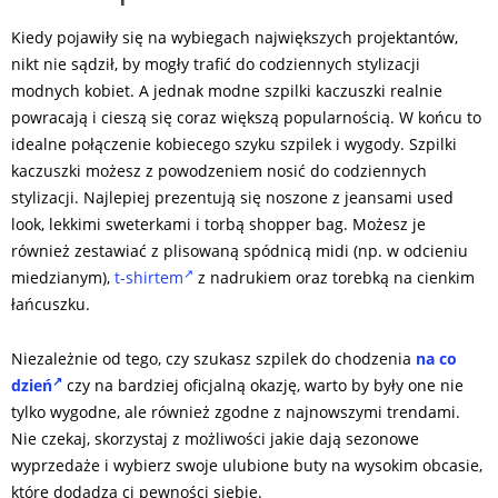
Kiedy pojawiły się na wybiegach największych projektantów,
nikt nie sądził, by mogły trafić do codziennych stylizacji
modnych kobiet. A jednak modne szpilki kaczuszki realnie
powracają i cieszą się coraz większą popularnością. W końcu to
idealne połączenie kobiecego szyku szpilek i wygody. Szpilki
kaczuszki możesz z powodzeniem nosić do codziennych
stylizacji. Najlepiej prezentują się noszone z jeansami used
look, lekkimi sweterkami i torbą shopper bag. Możesz je
również zestawiać z plisowaną spódnicą midi (np. w odcieniu
miedzianym),
t-shirtem
z nadrukiem oraz torebką na cienkim
łańcuszku.
Niezależnie od tego, czy szukasz szpilek do chodzenia
na co
dzień
czy na bardziej oficjalną okazję, warto by były one nie
tylko wygodne, ale również zgodne z najnowszymi trendami.
Nie czekaj, skorzystaj z możliwości jakie dają sezonowe
wyprzedaże i wybierz swoje ulubione buty na wysokim obcasie,
które dodadzą ci pewności siebie.