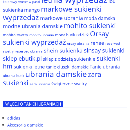
lou
kolorowy sweter w paski
markowe sukienki
sukienka
mango
wyprzedaż
markowe ubrania
moda damska
mohito sukienki
modne ubrania damskie
Orsay
odzież
mohito swetry
mona butik
mohito ubrania
sukienki wyprzedaż
renee
orsay ubrania
reserved
sinsay sukienki
shein sukienka
reserved ubrania
swetry
sukienki
sklep ebutik.pl
sukienkie
sklep z odzieżą
hm
sukienki letne
Tanie ubrania
tanie ciuszki damskie
ubrania damskie
zara
ubrania butik
sukienki
świąteczne swetry
zara ubrania
WIĘCEJ O TANICH UBRANIACH
adidas
Akcesoria damskie