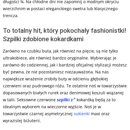
długości ¾. Na chłodne dni nie zapomnij o modnym okryciu
wierzchnim w postaci eleganckiego swetra lub klasycznego
trencza.
To totalny hit, który pokochały fashionistki!
Szpilki zdobione kokardkami
Zarówno na czubku buta, jak również na pięcie, są nie tylko
ultrakobiece, ale również bardzo oryginalne. Wybierając je
zarówno do codziennej, jak i bardziej oficjalnej stylizacji możesz
być pewna, że nie pozostaniesz niezauważona. Na nas
największe wrażenie zrobiły buty w odcieniu głębokiej
czerwieni oraz pudrowego różu. Te ostatnie noś w towarzystwie
dopasowanych białych rurek oraz denimowej koszuli wiązanej
w talii. Seksowne czerwone
szpilki z
kokardką będą za to
idealnym wyborem na wieczorne wyjście. Noś je w
towarzystwie czarnej asymetrycznej
sukienki
maxi oraz
wyrazistej biżuterii.