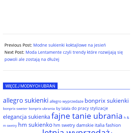
2024-
12-
Previous Post:
Modne sukienki koktajlowe na jesień
05
Next Post:
Moda Lentamente czyli trendy które rozwijają się
powoli ale zostają na dłużej
WIĘCEJ MODNYCH UBRAŃ
allegro sukienki
bonprix sukienki
allegro wyprzedaże
do pracy stylizacje
by lalala
bonprix sweter
bonprix ubrania
fajne tanie ubrania
elegancja sukienka
h &
hm sukienko
hm swetry damskie
italia fashion
m swetry
letnia wyprzedaż