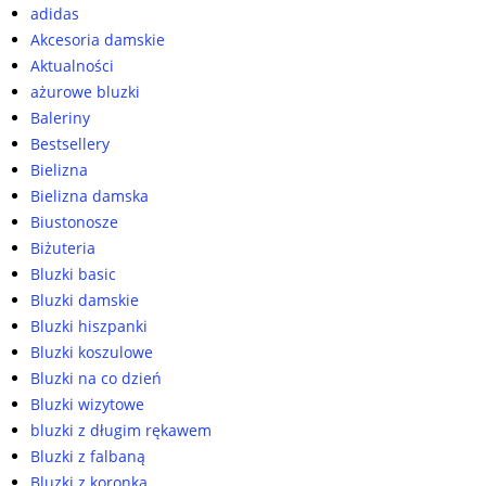
adidas
Akcesoria damskie
Aktualności
ażurowe bluzki
Baleriny
Bestsellery
Bielizna
Bielizna damska
Biustonosze
Biżuteria
Bluzki basic
Bluzki damskie
Bluzki hiszpanki
Bluzki koszulowe
Bluzki na co dzień
Bluzki wizytowe
bluzki z długim rękawem
Bluzki z falbaną
Bluzki z koronką