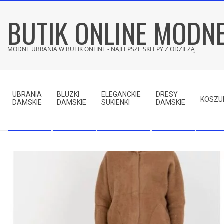
Skip
BUTIK ONLINE MODN
to
content
MODNE UBRANIA W BUTIK ONLINE - NAJLEPSZE SKLEPY Z ODZIEŻĄ
Secondary
Navigation
UBRANIA
BLUZKI
ELEGANCKIE
DRESY
Menu
KOSZU
DAMSKIE
DAMSKIE
SUKIENKI
DAMSKIE