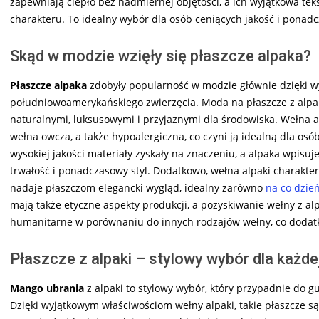
zapewniają ciepło bez nadmiernej objętości, a ich wyjątkowa tek
charakteru. To idealny wybór dla osób ceniących jakość i ponad
Skąd w modzie wzięły się płaszcze alpaka?
Płaszcze alpaka
zdobyły popularność w modzie głównie dzięki w
południowoamerykańskiego zwierzęcia. Moda na płaszcze z alpak
naturalnymi, luksusowymi i przyjaznymi dla środowiska. Wełna alpa
wełna owcza, a także hypoalergiczna, co czyni ją idealną dla osó
wysokiej jakości materiały zyskały na znaczeniu, a alpaka wpisuje s
trwałość i ponadczasowy styl. Dodatkowo, wełna alpaki charakter
nadaje płaszczom elegancki wygląd, idealny zarówno
na co dzie
mają także etyczne aspekty produkcji, a pozyskiwanie wełny z al
humanitarne w porównaniu do innych rodzajów wełny, co dodat
Płaszcze z alpaki – stylowy wybór dla każdej
Mango ubrania
z alpaki to stylowy wybór, który przypadnie do gu
Dzięki wyjątkowym właściwościom wełny alpaki, takie płaszcze są n