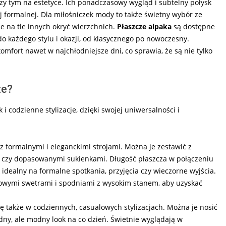
przy tym na estetyce. Ich ponadczasowy wygląd i subtelny połysk
iej formalnej. Dla miłośniczek mody to także świetny wybór ze
je na tle innych okryć wierzchnich.
Płaszcze alpaka
są dostępne
o każdego stylu i okazji, od klasycznego po nowoczesny.
omfort nawet w najchłodniejsze dni, co sprawia, że są nie tylko
ze?
 i codzienne stylizacje, dzięki swojej uniwersalności i
 formalnymi i eleganckimi strojami. Można je zestawić z
 czy dopasowanymi sukienkami. Długość płaszcza w połączeniu
 idealny na formalne spotkania, przyjęcia czy wieczorne wyjścia.
owymi swetrami i spodniami z wysokim stanem, aby uzyskać
 także w codziennych, casualowych stylizacjach. Można je nosić
dny, ale modny look na co dzień. Świetnie wyglądają w