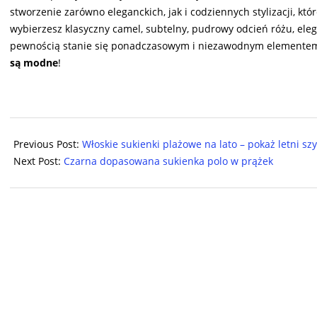
stworzenie zarówno eleganckich, jak i codziennych stylizacji, kt
wybierzesz klasyczny camel, subtelny, pudrowy odcień różu, elega
pewnością stanie się ponadczasowym i niezawodnym elementem k
są modne
!
2024-
09-
Previous Post:
Włoskie sukienki plażowe na lato – pokaż letni szy
10
Next Post:
Czarna dopasowana sukienka polo w prążek