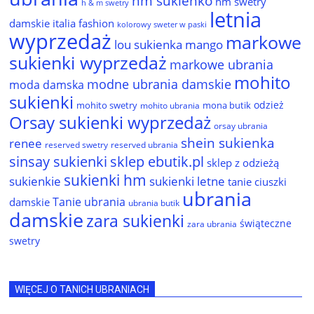
hm sukienko
hm swetry
h & m swetry
letnia
damskie
italia fashion
kolorowy sweter w paski
wyprzedaż
markowe
lou sukienka
mango
sukienki wyprzedaż
markowe ubrania
mohito
modne ubrania damskie
moda damska
sukienki
odzież
mohito swetry
mona butik
mohito ubrania
Orsay sukienki wyprzedaż
orsay ubrania
shein sukienka
renee
reserved ubrania
reserved swetry
sinsay sukienki
sklep ebutik.pl
sklep z odzieżą
sukienki hm
sukienkie
sukienki letne
tanie ciuszki
ubrania
Tanie ubrania
damskie
ubrania butik
damskie
zara sukienki
świąteczne
zara ubrania
swetry
WIĘCEJ O TANICH UBRANIACH