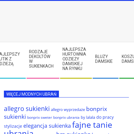
NAJLEPSZA
RODZAJE
AJLEPSZY
HURTOWNIA
DEKOLTÓW
BLUZY
KOSZ
UTIK Z
ODZIEŻY
W
DAMSKIE
DAMS
DZIEŻĄ
DAMSKIEJ
SUKIENKACH
NA RYNKU
WIĘCEJ MODNYCH UBRAŃ
allegro sukienki
bonprix
allegro wyprzedaże
sukienki
do pracy
by lalala
bonprix sweter
bonprix ubrania
fajne tanie
elegancja sukienka
stylizacje
ubrania