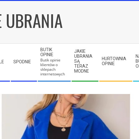
E UBRANIA
BUTIK
JAKIE
OPINIE
UBRANIA
N
HURTOWNIA
Butik opinie
SĄ
B
LE
SPODNIE
OPINIE
klientów o
TERAZ
O
sklepach
MODNE
internetowych