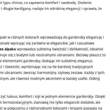
mi typu chinos, co zapewnia komfort i swobodę. Dodanie
 i długie kardigany, nadaje im odrobinę elegancji i sprawia, że
lpaki w różnych kolorach wprowadzają do garderoby elegancję i
onale wpisując się zarówno w eleganckie, jak i casualowe
ze alpaka
wprowadza subtelną świeżość i delikatność, idealnie
nuje się z białymi lub neutralnymi ubraniami. Beżowy płaszcz to
i elementami garderoby, dodając im subtelnej elegancji.
 i świeżość, wyróżniając się na tle bardziej tradycyjnych
ymi ubraniami, tworząc harmonijny, stylowy zestaw. Każdy z tych
jonalnym, ale również modnym akcentem w każdej szafie. Odkryj
czyć luksus, komfort i styl w jednym elemencie garderoby. Dzięki
m termoizolacyjnym, stanowią nie tylko elegancki dodatek, ale
ość w połączeniu z różnorodnymi kolorami i krojami pozwala na