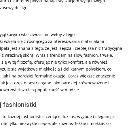
stura i subtelny połysk nadają stylizacjom wyjątkowego
czasowy design.
yjątkowym właściwościom wełny z tego
i wzięła się z rosnącego zainteresowania materiałami
ki jest znana z tego, że jest lżejsza i cieplejsza niż tradycyjna
b z wrażliwą skórą. Wraz z trendem na slow fashion, trwałe,
ię w tę filozofię, oferując nie tylko komfort, ale również
yzuje się wyjątkową miękkością i delikatnym połyskiem, co
ń
, jak i na bardziej formalne okazje. Coraz większe znaczenie
pak jest często postrzegane jako bardziej zrównoważone i
kowo zwiększa ich popularność w modzie.
 fashionistki
stu każdej fashionistce ceniącej luksus, wygodę i elegancję.
ie tylko niezwykle ciepłe, ale również lekkie i miękkie, co