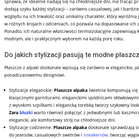
sprawia, że idealnie nadają się na chłodniejsze dni, nie tracąc 
dodają szyku każdej stylizacji – zarówno casualowej, jak i bardz
względu na ich trwałość oraz unikalny charakter, który wyróżnia 
w różnych krojach i odcieniach, co pozwala na dopasowanie ich d
Ponadto, ich naturalne właściwości termoizolacyjne zapewniają k
modnym, ale i praktycznym wyborem na każdą porę roku.
Do jakich stylizacji pasują te modne płaszc
Płaszcze z alpaki doskonale wpisują się zarówno w eleganckie, jak
ponadczasowemu designowi.
Stylizacje eleganckie:
Płaszcze alpaka
świetnie komponują się z
klasycznymi garniturami, eleganckimi spódnicami ołówkowymi
z wysokimi szpilkami i elegancką torebką tworzy szykowny look
Zara
bluzki
warto również połączyć z jedwabnymi lub kaszmir
elegancki, ale komfortowy strój na chłodniejsze dni.
Stylizacje codzienne:
Płaszcze alpaka
doskonale sprawdzają się
do jeansów, casualowych swetrów i
sneakersów
, tworząc wygo