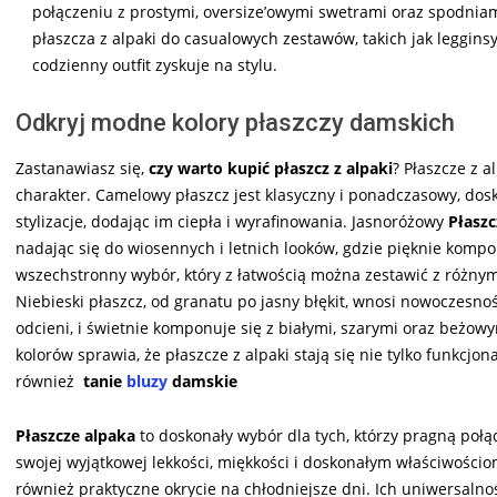
połączeniu z prostymi, oversize’owymi swetrami oraz spodnia
płaszcza z alpaki do casualowych zestawów, takich jak legginsy
codzienny outfit zyskuje na stylu.
Odkryj modne kolory płaszczy damskich
Zastanawiasz się,
c
zy warto kupić płaszcz z alpaki
?
Płaszcze z a
charakter. Camelowy płaszcz jest klasyczny i ponadczasowy, dosk
stylizacje, dodając im ciepła i wyrafinowania. Jasnoróżowy
Płaszc
nadając się do wiosennych i letnich looków, gdzie pięknie kompo
wszechstronny wybór, który z łatwością można zestawić z różnym
Niebieski płaszcz, od granatu po jasny błękit, wnosi nowoczesność
odcieni, i świetnie komponuje się z białymi, szarymi oraz beżow
kolorów sprawia, że płaszcze z alpaki stają się nie tylko funkc
również
tanie
bluzy
damskie
Płaszcze alpaka
to doskonały wybór dla tych, którzy pragną połą
swojej wyjątkowej lekkości, miękkości i doskonałym właściwościo
również praktyczne okrycie na chłodniejsze dni. Ich uniwersaln