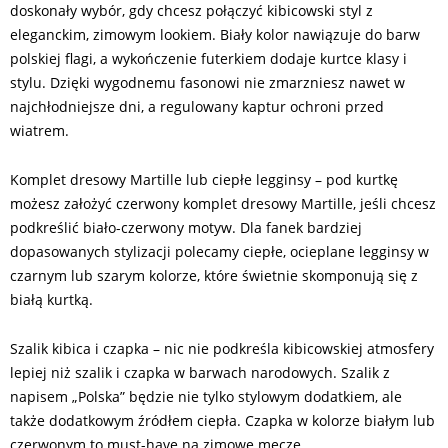
doskonały wybór, gdy chcesz połączyć kibicowski styl z
eleganckim, zimowym lookiem. Biały kolor nawiązuje do barw
polskiej flagi, a wykończenie futerkiem dodaje kurtce klasy i
stylu. Dzięki wygodnemu fasonowi nie zmarzniesz nawet w
najchłodniejsze dni, a regulowany kaptur ochroni przed
wiatrem.
Komplet dresowy Martille lub ciepłe legginsy – pod kurtkę
możesz założyć czerwony komplet dresowy Martille, jeśli chcesz
podkreślić biało-czerwony motyw. Dla fanek bardziej
dopasowanych stylizacji polecamy ciepłe, ocieplane legginsy w
czarnym lub szarym kolorze, które świetnie skomponują się z
białą kurtką.
Szalik kibica i czapka – nic nie podkreśla kibicowskiej atmosfery
lepiej niż szalik i czapka w barwach narodowych. Szalik z
napisem „Polska” będzie nie tylko stylowym dodatkiem, ale
także dodatkowym źródłem ciepła. Czapka w kolorze białym lub
czerwonym to must-have na zimowe mecze.