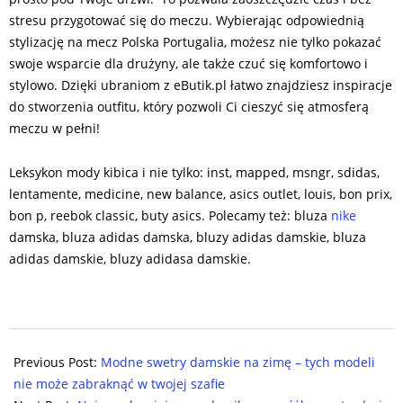
stresu przygotować się do meczu. Wybierając odpowiednią
stylizację na mecz Polska Portugalia, możesz nie tylko pokazać
swoje wsparcie dla drużyny, ale także czuć się komfortowo i
stylowo. Dzięki ubraniom z eButik.pl łatwo znajdziesz inspiracje
do stworzenia outfitu, który pozwoli Ci cieszyć się atmosferą
meczu w pełni!
Leksykon mody kibica i nie tylko: inst, mapped, msngr, sdidas,
lentamente, medicine, new balance, asics outlet, louis, bon prix,
bon p, reebok classic, buty asics. Polecamy też: bluza
nike
damska, bluza adidas damska, bluzy adidas damskie, bluza
adidas damskie, bluzy adidasa damskie.
2024-
11-
Previous Post:
Modne swetry damskie na zimę – tych modeli
14
nie może zabraknąć w twojej szafie