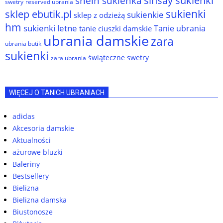
sinsay sukienki
shein sukienka
reserved ubrania
swetry
sukienki
sklep ebutik.pl
sukienkie
sklep z odzieżą
hm
sukienki letne
Tanie ubrania
tanie ciuszki damskie
ubrania damskie
zara
ubrania butik
sukienki
świąteczne swetry
zara ubrania
WIĘCEJ O TANICH UBRANIACH
adidas
Akcesoria damskie
Aktualności
ażurowe bluzki
Baleriny
Bestsellery
Bielizna
Bielizna damska
Biustonosze