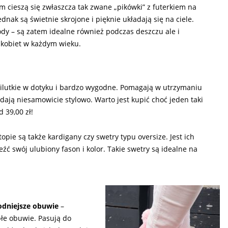
m cieszą się zwłaszcza tak zwane „pikówki” z futerkiem na
dnak są świetnie skrojone i pięknie układają się na ciele.
dy – są zatem idealne również podczas deszczu ale i
o kobiet w każdym wieku.
lutkie w dotyku i bardzo wygodne. Pomagają w utrzymaniu
ają niesamowicie stylowo. Warto jest kupić choć jeden taki
 39,00 zł!
topie są także kardigany czy swetry typu oversize. Jest ich
ć swój ulubiony fason i kolor. Takie swetry są idealne na
dniejsze obuwie
–
płe obuwie. Pasują do