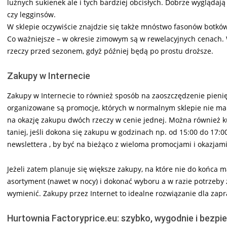
luźnych sukienek ale i tych bardziej obcisłych. Dobrze wyglądają
czy legginsów.
W sklepie oczywiście znajdzie się także mnóstwo fasonów botków,
Co ważniejsze – w okresie zimowym są w rewelacyjnych cenach. 
rzeczy przed sezonem, gdyż później będą po prostu droższe.
Zakupy w Internecie
Zakupy w Internecie to również sposób na zaoszczędzenie pienię
organizowane są promocje, których w normalnym sklepie nie ma.
na okazję zakupu dwóch rzeczy w cenie jednej. Można również k
taniej, jeśli dokona się zakupu w godzinach np. od 15:00 do 17:00
newslettera , by być na bieżąco z wieloma promocjami i okazjami
Jeżeli zatem planuje się większe zakupy, na które nie do końca ma 
asortyment (nawet w nocy) i dokonać wyboru a w razie potrzeby 
wymienić. Zakupy przez Internet to idealne rozwiązanie dla zap
Hurtownia Factoryprice.eu: szybko, wygodnie i bezpi