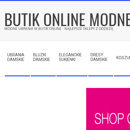
Skip
BUTIK ONLINE MODN
to
content
MODNE UBRANIA W BUTIK ONLINE - NAJLEPSZE SKLEPY Z ODZIEŻĄ
Secondary
Navigation
UBRANIA
BLUZKI
ELEGANCKIE
DRESY
Menu
KOSZU
DAMSKIE
DAMSKIE
SUKIENKI
DAMSKIE