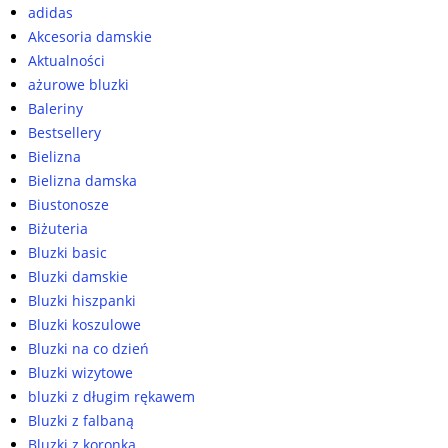
adidas
Akcesoria damskie
Aktualności
ażurowe bluzki
Baleriny
Bestsellery
Bielizna
Bielizna damska
Biustonosze
Biżuteria
Bluzki basic
Bluzki damskie
Bluzki hiszpanki
Bluzki koszulowe
Bluzki na co dzień
Bluzki wizytowe
bluzki z długim rękawem
Bluzki z falbaną
Bluzki z koronką