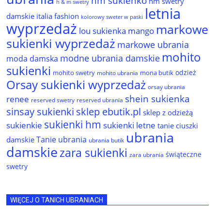
hm sukienko
hm swetry
h & m swetry
letnia
damskie
italia fashion
kolorowy sweter w paski
wyprzedaż
markowe
lou sukienka
mango
sukienki wyprzedaż
markowe ubrania
mohito
modne ubrania damskie
moda damska
sukienki
odzież
mohito swetry
mona butik
mohito ubrania
Orsay sukienki wyprzedaż
orsay ubrania
shein sukienka
renee
reserved ubrania
reserved swetry
sinsay sukienki
sklep ebutik.pl
sklep z odzieżą
sukienki hm
sukienkie
sukienki letne
tanie ciuszki
ubrania
Tanie ubrania
damskie
ubrania butik
damskie
zara sukienki
świąteczne
zara ubrania
swetry
WIĘCEJ O TANICH UBRANIACH