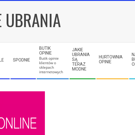
E UBRANIA
BUTIK
JAKIE
OPINIE
UBRANIA
N
HURTOWNIA
Butik opinie
SĄ
B
LE
SPODNIE
OPINIE
klientów o
TERAZ
O
sklepach
MODNE
internetowych