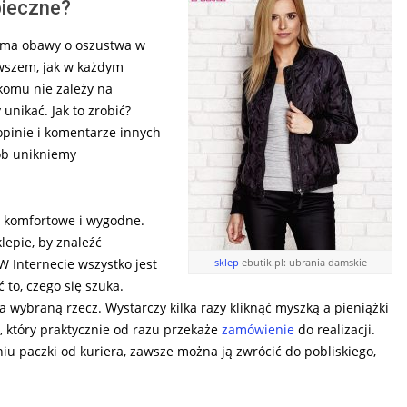
pieczne?
e ma obawy o oszustwa w
wszem, jak w każdym
 komu nie zależy na
unikać. Jak to zrobić?
opinie i komentarze innych
ób unikniemy
o komfortowe i wygodne.
lepie, by znaleźć
W Internecie wszystko jest
sklep
ebutik.pl: ubrania damskie
to, czego się szuka.
 za wybraną rzecz. Wystarczy kilka razy kliknąć myszką a pieniążki
u, który praktycznie od razu przekaże
zamówienie
do realizacji.
niu paczki od kuriera, zawsze można ją zwrócić do pobliskiego,