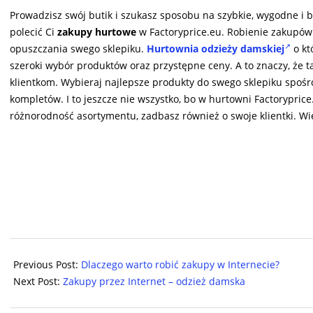
Prowadzisz swój butik i szukasz sposobu na szybkie, wygodne 
polecić Ci
zakupy hurtowe
w Factoryprice.eu. Robienie zakupów j
opuszczania swego sklepiku.
Hurtownia odzieży damskiej
o kt
szeroki wybór produktów oraz przystępne ceny. A to znaczy, że 
klientkom. Wybieraj najlepsze produkty do swego sklepiku spośr
kompletów. I to jeszcze nie wszystko, bo w hurtowni Factoryprice
różnorodność asortymentu, zadbasz również o swoje klientki. Więc
2017-
12-
Previous Post:
Dlaczego warto robić zakupy w Internecie?
13
Next Post:
Zakupy przez Internet – odzież damska