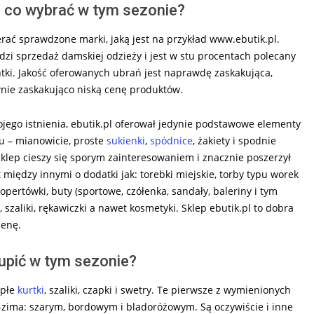
– co wybrać w tym sezonie?
erać sprawdzone marki, jaką jest na przykład www.ebutik.pl.
dzi sprzedaż damskiej odzieży i jest w stu procentach polecany
ki. Jakość oferowanych ubrań jest naprawdę zaskakująca,
nie zaskakująco niską cenę produktów.
jego istnienia, ebutik.pl oferował jedynie podstawowe elementy
u – mianowicie, proste
sukienki
,
spódnice
, żakiety i spodnie
sklep cieszy się sporym zainteresowaniem i znacznie poszerzył
między innymi o dodatki jak: torebki miejskie, torby typu worek
 kopertówki, buty (sportowe, czółenka, sandały, baleriny i tym
 szaliki, rękawiczki a nawet kosmetyki. Sklep ebutik.pl to dobra
cenę.
upić w tym sezonie?
epłe
kurtki
, szaliki, czapki i swetry. Te pierwsze z wymienionych
-zima: szarym, bordowym i bladoróżowym. Są oczywiście i inne