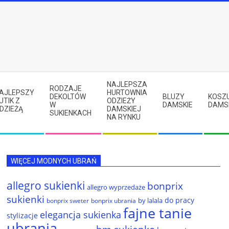
NAJLEPSZA
RODZAJE
AJLEPSZY
HURTOWNIA
DEKOLTÓW
BLUZY
KOSZ
UTIK Z
ODZIEŻY
W
DAMSKIE
DAMS
DZIEŻĄ
DAMSKIEJ
SUKIENKACH
NA RYNKU
WIĘCEJ MODNYCH UBRAŃ
allegro sukienki
bonprix
allegro wyprzedaże
sukienki
do pracy
by lalala
bonprix sweter
bonprix ubrania
fajne tanie
elegancja sukienka
stylizacje
ubrania