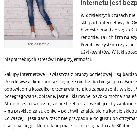
Internetu jest bez
W dzisiejszych czasach ni
sklepach internetowych. O
biznesie, znajdzie się ktoś,
renomie. Takich firm należy 
tanie ubrania
Przede wszystkim czytając 
użytkowników. W taki spos
niepotrzebnych stresów i nieprzyjemności.
Zakupy internetowe – zwłaszcza z branży odzieżowej – są bardz
Przede wszystkim sam fakt tego, że nie trzeba biegać po całym sk
odpowiednią koszulkę, przemawia na plus zaopatrzenia w sieci. 
posegregowane, opisane, jasne i klarowne. Szybko można znaleźć 
Atutem jest również to, że nie trzeba stać w kolejce, by zapłacić
– na przykład za sukienkę – po chwili znajdą się na koncie sklep
Co więcej – jeśli dana rzecz nie przypadnie do gustu po otrzyma
stacjonarnego sklepu danej marki – i ma się na to całe 30 dni.