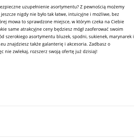
i bezpieczne uzupełnienie asortymentu? Z pewnością możemy
eszcze nigdy nie było tak łatwe, intuicyjne i możliwe, bez
órej mowa to sprawdzone miejsce, w którym czeka na Ciebie
takie same atrakcyjne ceny będziesz mógł zaoferować swoim
ód szerokiego asortymentu bluzek, spodni, sukienek, marynarek i
.eu znajdziesz także galanterię i akcesoria. Zadbasz o
 nie zwlekaj, rozszerz swoją ofertę już dzisiaj!