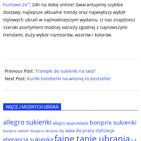
hurtowo 24
, 24h na dobę online! Gwarantujemy szybkie
dostawy, najlepsze aktualne trendy oraz największy wybór
stylowych ubrań w najmodniejszym wydaniu. U nas znajdziesz
szeroki asortyment modnej odzieży zgodnej z najnowszymi
trendami, duży wybór rozmiarów, wzorów i kolorów.
2024-
04-
Previous Post:
Trampki do sukienki na lato?
19
Next Post:
Kurtki bomberki na wiosnę to bestseller
WIĘCEJ MODNYCH UBRAŃ
allegro sukienki
bonprix sukienki
allegro wyprzedaże
do pracy stylizacje
by lalala
bonprix sweter
bonprix ubrania
fajne tanie ubrania
elegancja sukienka
h &