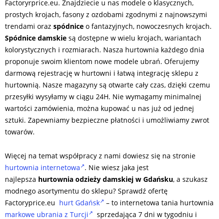
Factoryrprice.eu. Znajdziecie u nas modele o klasycznych,
prostych krojach, fasony z ozdobami zgodnymi z najnowszymi
trendami oraz
spódnice
o fantazyjnych, nowoczesnych krojach.
Spódnice damskie
są dostępne w wielu krojach, wariantach
kolorystycznych i rozmiarach. Nasza hurtownia każdego dnia
proponuje swoim klientom nowe modele ubrań. Oferujemy
darmową rejestrację w hurtowni i łatwą integrację sklepu z
hurtownią. Nasze magazyny są otwarte cały czas, dzięki czemu
przesyłki wysyłamy w ciągu 24H. Nie wymagamy minimalnej
wartości zamówienia, można kupować u nas już od jednej
sztuki. Zapewniamy bezpieczne płatności i umożliwiamy zwrot
towarów.
Więcej na temat współpracy z nami dowiesz się na stronie
hurtownia internetowa
. Nie wiesz jaka jest
najlepsza
hurtownia odzieży damskiej w Gdańsku
, a szukasz
modnego asortymentu do sklepu? Sprawdź ofertę
Factoryprice.eu
hurt Gdańsk
– to internetowa tania hurtownia
markowe ubrania z Turcji
sprzedająca 7 dni w tygodniu i