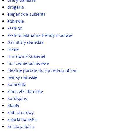
dresy damskie
drogeria
eleganckie sukienki
eobuwie
Fashion
Fashion aktualne trendy modowe
Garnitury damskie
Home
Hurtownia sukienek
hurtownie odzieżowe
idealne portale do sprzedaży ubrań
jeansy damskie
Kamizelki
kamizelki damskie
Kardigany
Klapki
kod rabatowy
kolarki damskie
Kolekcja basic