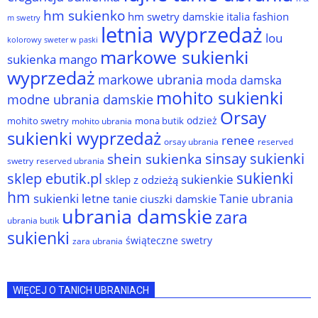
hm sukienko
hm swetry damskie
italia fashion
m swetry
letnia wyprzedaż
lou
kolorowy sweter w paski
markowe sukienki
sukienka
mango
wyprzedaż
markowe ubrania
moda damska
mohito sukienki
modne ubrania damskie
Orsay
odzież
mohito swetry
mona butik
mohito ubrania
sukienki wyprzedaż
renee
orsay ubrania
reserved
sinsay sukienki
shein sukienka
reserved ubrania
swetry
sukienki
sklep ebutik.pl
sukienkie
sklep z odzieżą
hm
sukienki letne
Tanie ubrania
tanie ciuszki damskie
ubrania damskie
zara
ubrania butik
sukienki
świąteczne swetry
zara ubrania
WIĘCEJ O TANICH UBRANIACH