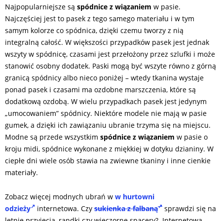
Najpopularniejsze są
spódnice z wiązaniem
w pasie.
Najczęściej jest to pasek z tego samego materiału i w tym
samym kolorze co spódnica, dzięki czemu tworzy z nią
integralną całość. W większości przypadków pasek jest jednak
wszyty w spódnicę, czasami jest przełożony przez szlufki i może
stanowić osobny dodatek. Paski mogą być wszyte równo z górną
granicą spódnicy albo nieco poniżej – wtedy tkanina wystaje
ponad pasek i czasami ma ozdobne marszczenia, które są
dodatkową ozdobą. W wielu przypadkach pasek jest jedynym
„umocowaniem” spódnicy. Niektóre modele nie mają w pasie
gumek, a dzięki ich zawiązaniu ubranie trzyma się na miejscu.
Modne są przede wszystkim
spódnice z wiązaniem
w pasie o
kroju midi, spódnice wykonane z miękkiej w dotyku dzianiny. W
ciepłe dni wiele osób stawia na zwiewne tkaniny i inne cienkie
materiały.
Zobacz więcej modnych ubrań w
w hurtowni
odzieży
internetowa. Czy
sukienka z falbaną
sprawdzi się na
letnie przyjęcia, randki czy wieczorne spacery? Internetowa