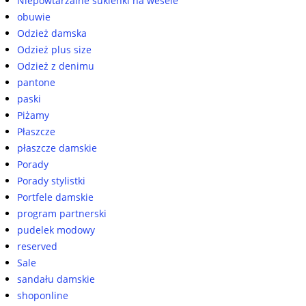
Niepowtarzalne sukienki na wesele
obuwie
Odzież damska
Odzież plus size
Odzież z denimu
pantone
paski
Piżamy
Płaszcze
płaszcze damskie
Porady
Porady stylistki
Portfele damskie
program partnerski
pudelek modowy
reserved
Sale
sandału damskie
shoponline