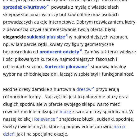
sprzedaż e-hurtowo
powstała z myślą o właścicielach
sklepów stacjonarnych czy butików online oraz osobach
prowadzących aukcje internetowe. Dobrym rozwiązaniem, który
z pewnością ożywi zainteresowanie twoją ofertą, będą
eleganckie
sukienki plus size
w najmodniejszych wzorach,
np. w lamparcie cętki, kwiaty czy figury geometryczne
bezpośrednio od
producent odzieży
. Zamów już teraz większe
ilości pikowanych kurtek w najmodniejszych fasonach i
odcieniach sezonu.
Kurteczki pikowane
stanowią idealny
wybór na chłodniejsze dni, łącząc w sobie styl i funkcjonalność.
Modne dresy damskie z hurtownia
dresów
przybierają
różnorodne formy . Najczęściej jest to połączenie bluzy oraz
długich spodni, ale w ofercie swojego sklepu warto mieć
również modele miksujące
bluzę
z szortami czy spódnicami. W
naszej kolekcji
Relevance
znajdziesz bluzki, sukienki, spodnie,
swetry i wiele innych, które są odpowiednie zarówno
na co
dzień
, jak i na specjalne okazje.