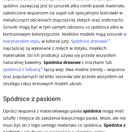
spódnic zazwyczaj jest to sznurek albo cienki pasek materiału
zakończone wiązaniem na supeł lub specjalnymi końcówki w
metalicznych odcieniach (najczęściej złotych oraz srebrnych).
Sznurki mogą być w tym samym odcieniu co spódnica albo w
kontrastowym kolorystycznie. Niektóre modele mają sznurek
w
marynarskim stylu
, w kolorze juty.
Spódnice dresowe
najczęściej są wykonane z miłych w dotyku, miękkich
materiałów. Do ich produkcji używa się przede wszystkim
naturalnej bawełny.
Spódnice dresowe
z troczkami lub
spódnica z falbaną
łączą więc dwa modne trendy – wiązania
oraz popularnych od kilku sezonów (ale przede wszystkim od
zeszłego roku) dresowych modeli ubrań.
Spódnice z paskiem
Oprócz wiązania z materiałowego paska
spódnice
mogą mieć
szlufki i miejsce do założenia klasycznego paska. Może, ale nie
musi być on z tego samego materiału co spódnica.
Spódnice z