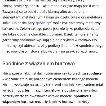
paskiem
i szlufkami są najczęściej z ekoskóry, skóry
ekologicznej czy jeansu. Takie modele często mają paski w talii.
Zazwyczaj są to paski z dużą klamrą albo ozdobione
elementami metalicznymi takimi jak dżety, ćwieki czy metalowe
kółka. Do paska przy
spódnicy
może być dołączony metalowy
łańcuszek. Celem takiego paska jest nie tylko podkreślenie talii,
ale także dodanie charakteru ubraniu. Dzięki temu elementy
garderoby doskonale wpisują się na przykład w rockowy czy
militarny styl ubierania. Aby podkręcić ten efekt spódnice mogą
mieć powłokę winylową albo wzory – na przykład wzór moro.
Spódnice z wiązaniem hurtowo
Nie ważne w jakich stylach ubierania czy kolorach są
spódnice
– wiązanie stało się pożądanym elementem każdego modelu.
Nic nie wskazuje na to, aby ten trend spódnic z wiązaniem miał
wyjść z mody. Jeśli masz internetowy albo stacjonarny
sklep
odzieży warto zainwestować w takie modele.
Spódnice z
wiązaniem
hurtowo możecie kupić w hurtowni odzieży