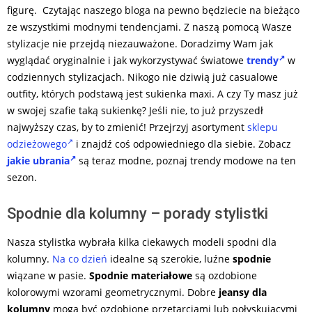
figurę. Czytając naszego bloga na pewno będziecie na bieżąco
ze wszystkimi modnymi tendencjami. Z naszą pomocą Wasze
stylizacje nie przejdą niezauważone. Doradzimy Wam jak
wyglądać oryginalnie i jak wykorzystywać światowe
trendy
w
codziennych stylizacjach. Nikogo nie dziwią już casualowe
outfity, których podstawą jest sukienka maxi. A czy Ty masz już
w swojej szafie taką sukienkę? Jeśli nie, to już przyszedł
najwyższy czas, by to zmienić! Przejrzyj asortyment
sklepu
odzieżowego
i znajdź coś odpowiedniego dla siebie. Zobacz
jakie ubrania
są teraz modne, poznaj trendy modowe na ten
sezon.
Spodnie dla kolumny – porady stylistki
Nasza stylistka wybrała kilka ciekawych modeli spodni dla
kolumny.
Na co dzień
idealne są szerokie, luźne
spodnie
wiązane w pasie.
Spodnie
materiałowe
są ozdobione
kolorowymi wzorami geometrycznymi. Dobre
jeansy dla
kolumny
mogą być ozdobione przetarciami lub połyskującymi