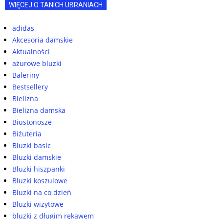
WIĘCEJ O TANICH UBRANIACH
adidas
Akcesoria damskie
Aktualności
ażurowe bluzki
Baleriny
Bestsellery
Bielizna
Bielizna damska
Biustonosze
Biżuteria
Bluzki basic
Bluzki damskie
Bluzki hiszpanki
Bluzki koszulowe
Bluzki na co dzień
Bluzki wizytowe
bluzki z długim rękawem