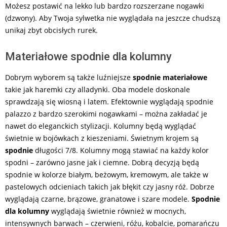
Możesz postawić na lekko lub bardzo rozszerzane nogawki
(dzwony). Aby Twoja sylwetka nie wyglądała na jeszcze chudszą
unikaj zbyt obcisłych rurek.
Materiałowe spodnie dla kolumny
Dobrym wyborem są także luźniejsze
spodnie materiałowe
takie jak haremki czy alladynki. Oba modele doskonale
sprawdzają się wiosną i latem. Efektownie wyglądają spodnie
palazzo z bardzo szerokimi nogawkami – można zakładać je
nawet do eleganckich stylizacji. Kolumny będą wyglądać
świetnie w bojówkach z kieszeniami. Świetnym krojem są
spodnie
długości 7/8. Kolumny mogą stawiać na każdy kolor
spodni – zarówno jasne jak i ciemne. Dobrą decyzją będą
spodnie w kolorze białym, beżowym, kremowym, ale także w
pastelowych odcieniach takich jak błękit czy jasny róż. Dobrze
wyglądają czarne, brązowe, granatowe i szare modele.
Spodnie
dla kolumny
wyglądają świetnie również w mocnych,
intensywnych barwach – czerwieni, różu, kobalcie, pomarańczu