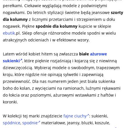
perełkami. Ciekawie wyglądają modele z podwiniętymi
nogawkami. Do letnich stylizacji świetne będą jeansowe
szorty
dla kolumny
z licznymi przetarciami i strzępieniem u dołu
nogawek. Piękne
spodnie dla kolumny
kupicie w sklepie
ebutik
.pl. Sklep oferuje różnorodne modele spodni w wielu
atrakcyjnych odcieniach i w efektowne wzory.
Latem wśród kobiet hitem są zwłaszcza
białe
ażurowe
sukienki
, które pięknie rozjaśniają i kojarzą się z niewinną
dziewczęcością. Wybieraj modele o swobodnym, trapezowym
kroju, które nigdzie nie opinają sylwetki i zapewniają
przewiewność. Dla nas numerem jeden jest biała sukienka
boho do kolan, z wycięciami na ramionach, luźnymi rękawami
do łokcia oraz poziomymi, ażurowymi wstawkami z haftów i
koronki.
W kolekcji tej marki znajdziecie
fajne ciuchy
: sukienki,
spódnice
,
spodnie
materiałowe, jeansy, bluzki, koszule,