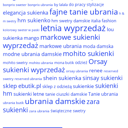
do pracy stylizacje
by lalala
bonprix sweter
bonprix ubrania
fajne tanie ubrania
elegancja sukienka
h &
hm sukienko
hm swetry damskie
italia fashion
m swetry
letnia wyprzedaż
lou
kolorowy sweter w paski
markowe sukienki
sukienka
mango
wyprzedaż
markowe ubrania
moda damska
mohito sukienki
modne ubrania damskie
Orsay
odzież
mohito swetry
mona butik
mohito ubrania
sukienki wyprzedaż
renee
orsay ubrania
reserved
sinsay sukienki
shein sukienka
reserved ubrania
swetry
sukienki
sklep ebutik.pl
sukienkie
sklep z odzieżą
hm
sukienki letne
Tanie ubrania
tanie ciuszki damskie
ubrania damskie
zara
ubrania butik
sukienki
świąteczne swetry
zara ubrania