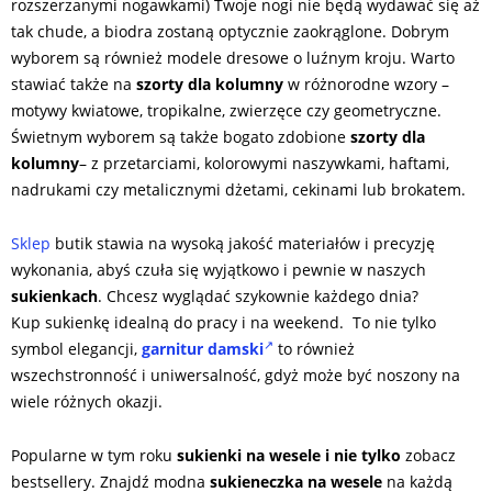
rozszerzanymi nogawkami) Twoje nogi nie będą wydawać się aż
tak chude, a biodra zostaną optycznie zaokrąglone. Dobrym
wyborem są również modele dresowe o luźnym kroju. Warto
stawiać także na
szorty dla kolumny
w różnorodne wzory –
motywy kwiatowe, tropikalne, zwierzęce czy geometryczne.
Świetnym wyborem są także bogato zdobione
szorty dla
kolumny
– z przetarciami, kolorowymi naszywkami, haftami,
nadrukami czy metalicznymi dżetami, cekinami lub brokatem.
Sklep
butik stawia na wysoką jakość materiałów i precyzję
wykonania, abyś czuła się wyjątkowo i pewnie w naszych
sukienkach
. Chcesz wyglądać szykownie każdego dnia?
Kup sukienkę idealną do pracy i na weekend. To nie tylko
symbol elegancji,
garnitur damski
to również
wszechstronność i uniwersalność, gdyż może być noszony na
wiele różnych okazji.
Popularne w tym roku
sukienki na wesele i nie tylko
zobacz
bestsellery. Znajdź modna
sukieneczka na wesele
na każdą