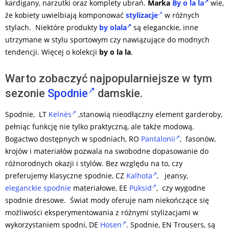
kardigany, narzutki oraz komplety ubrań.
Marka
By o la la
wie,
że kobiety uwielbiają komponować
stylizacje
w różnych
stylach. Niektóre produkty
by olala
są eleganckie, inne
utrzymane w stylu sportowym czy nawiązujące do modnych
tendencji. Więcej o kolekcji
by o la la
.
Warto zobaczyć najpopularniejsze w tym
sezonie
Spodnie
damskie.
Spodnie, LT
Kelnės
,stanowią nieodłączny element garderoby,
pełniąc funkcję nie tylko praktyczną, ale także modową.
Bogactwo dostępnych w spodniach, RO
Pantalonii
, fasonów,
krojów i materiałów pozwala na swobodne dopasowanie do
różnorodnych okazji i stylów. Bez względu na to, czy
preferujemy klasyczne spodnie, CZ
Kalhota
, jeansy,
eleganckie spodnie
materiałowe, EE
Püksid
, czy wygodne
spodnie dresowe. Świat mody oferuje nam niekończące się
możliwości eksperymentowania z różnymi stylizacjami w
wykorzystaniem spodni, DE
Hosen
. Spodnie, EN
Trousers
, są