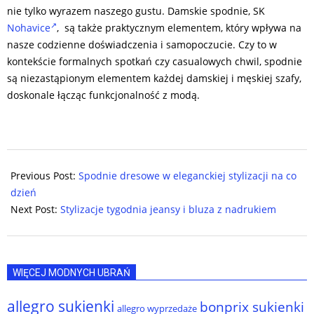
nie tylko wyrazem naszego gustu. Damskie spodnie, SK
Nohavice
,
są także praktycznym elementem, który wpływa na
nasze codzienne doświadczenia i samopoczucie. Czy to w
kontekście formalnych spotkań czy casualowych chwil, spodnie
są niezastąpionym elementem każdej damskiej i męskiej szafy,
doskonale łącząc funkcjonalność z modą.
2024-
05-
Previous Post:
Spodnie dresowe w eleganckiej stylizacji na co
26
dzień
Next Post:
Stylizacje tygodnia jeansy i bluza z nadrukiem
WIĘCEJ MODNYCH UBRAŃ
allegro sukienki
bonprix sukienki
allegro wyprzedaże