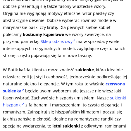
dobrze prezentują się także fasony w azteckie wzory.
Oryginalnie wyglądają motywy etniczne, wzór paisley czy
abstrakcyjne desenie. Dobrze wybierać również modele w
marynarskie paski czy kratę. Dla pewnych siebie kobiet
polecamy
kostiumy kąpielowe
we wzory zwierzęce, na
przykład panterkę.
Sklep odzieżowy
ma w sprzedaży wiele
interesujących i oryginalnych modeli, zaglądajcie często na ich
stronę, często pojawiają się tam nowe fasony.
W Butik każda klientka może znaleźć
sukienke
, która idealnie
odzwierciedli jej styl i osobowość, jednocześnie podkreślając jej
naturalne piękno i elegancję. W tym roku to właśnie
czerwona
sukienka
będzie twoim wyborem, ale jeszcze nie wiesz jaki
fason wybrać. Zachwyć się hiszpańskim stylem! Nasze
sukienki
hiszpanki
z falbanami i marszczeniami to czysta elegancja i
romantyzm. Zainspiruj się hiszpańskim klimatem i poczuj się
jak hiszpańska piękność. Idealne na romantyczne randki czy
specjalne wydarzenia, te
letni sukienki
z odkrytymi ramionami