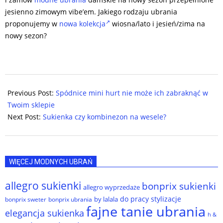
jesienno zimowym vibe’em. Jakiego rodzaju ubrania
proponujemy w
nowa kolekcja
wiosna/lato i jesień/zima na
nowy sezon?
2024-
05-
Previous Post:
Spódnice mini hurt nie może ich zabraknąć w
14
Twoim sklepie
Next Post:
Sukienka czy kombinezon na wesele?
WIĘCEJ MODNYCH UBRAŃ
allegro sukienki
bonprix sukienki
allegro wyprzedaże
do pracy stylizacje
by lalala
bonprix sweter
bonprix ubrania
fajne tanie ubrania
elegancja sukienka
h &