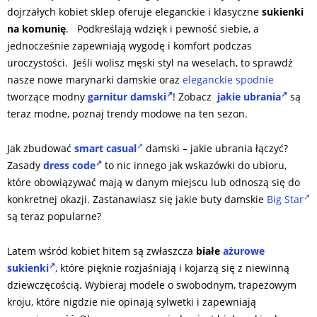
dojrzałych kobiet sklep oferuje eleganckie i klasyczne
sukienki
na komunię
.
Podkreślają wdzięk i pewność siebie, a
jednocześnie zapewniają wygodę i komfort podczas
uroczystości. Jeśli wolisz męski styl na weselach, to sprawdź
nasze nowe marynarki damskie oraz
eleganckie spodnie
tworzące modny
garnitur damski
! Zobacz
jakie ubrania
są
teraz modne, poznaj trendy modowe na ten sezon.
Jak zbudować
smart casual
damski – jakie ubrania łączyć?
Zasady
dress code
to nic innego jak wskazówki do ubioru,
które obowiązywać mają w danym miejscu lub odnoszą się do
konkretnej okazji. Zastanawiasz się jakie buty damskie
Big Star
są teraz popularne?
Latem wśród kobiet hitem są zwłaszcza
białe
ażurowe
sukienki
, które pięknie rozjaśniają i kojarzą się z niewinną
dziewczęcością. Wybieraj modele o swobodnym, trapezowym
kroju, które nigdzie nie opinają sylwetki i zapewniają