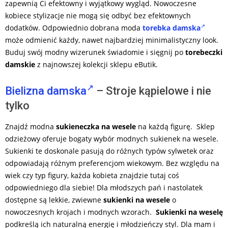
zapewnią Ci efektowny i wyjątkowy wygląd. Nowoczesne
kobiece stylizacje nie mogą się odbyć bez efektownych
dodatków. Odpowiednio dobrana moda
torebka damska
może odmienić każdy, nawet najbardziej minimalistyczny look.
Buduj swój modny wizerunek świadomie i sięgnij po
torebeczki
damskie
z najnowszej kolekcji sklepu eButik.
Bielizna damska
– Stroje kąpielowe i nie
tylko
Znajdź modna
sukieneczka na wesele
na każdą figurę. Sklep
odzieżowy oferuje bogaty wybór modnych sukienek na wesele.
Sukienki te doskonale pasują do różnych typów sylwetek oraz
odpowiadają różnym preferencjom wiekowym. Bez względu na
wiek czy typ figury, każda kobieta znajdzie tutaj coś
odpowiedniego dla siebie! Dla młodszych pań i nastolatek
dostępne są lekkie, zwiewne
sukienki na wesele
o
nowoczesnych krojach i modnych wzorach.
Sukienki na weselę
podkreślą ich naturalną energię i młodzieńczy styl. Dla mam i