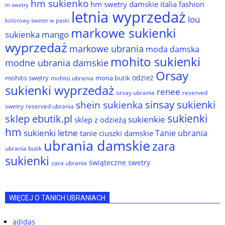
hm sukienko
hm swetry damskie
italia fashion
m swetry
letnia wyprzedaż
lou
kolorowy sweter w paski
markowe sukienki
sukienka
mango
wyprzedaż
markowe ubrania
moda damska
mohito sukienki
modne ubrania damskie
Orsay
odzież
mohito swetry
mona butik
mohito ubrania
sukienki wyprzedaż
renee
orsay ubrania
reserved
sinsay sukienki
shein sukienka
reserved ubrania
swetry
sukienki
sklep ebutik.pl
sukienkie
sklep z odzieżą
hm
sukienki letne
Tanie ubrania
tanie ciuszki damskie
ubrania damskie
zara
ubrania butik
sukienki
świąteczne swetry
zara ubrania
WIĘCEJ O TANICH UBRANIACH
adidas