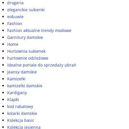
drogeria
eleganckie sukienki
eobuwie
Fashion
Fashion aktualne trendy modowe
Garnitury damskie
Home
Hurtownia sukienek
hurtownie odzieżowe
idealne portale do sprzedaży ubrań
jeansy damskie
Kamizelki
kamizelki damskie
Kardigany
Klapki
kod rabatowy
kolarki damskie
Kolekcja basic
Kolekcja jesienna