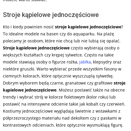
Stroje kąpielowe jednoczęściowe
Kto i kiedy powinien nosić
stroje kąpielowe jednoczęściowe
?
To idealne modele na basen czy do aquaparku. Na plażę
polecamy je osobom, które nie chcą lub nie lubią się opalać.
Stroje kąpielowe jednoczęściowe
często wybierają osoby o
większych kształtach czy krępej sylwetce. Często na takie
modele stawiają osoby o figurze rożka,
jabłka
, klepsydry oraz
niektóre gruszki. Warto wybierać przede wszystkim fasony w
ciemnych kolorach, które optycznie wyszczuplą sylwetkę.
Dobrym wyborem będą czarne, granatowe czy grafitowe
stroje
kąpielowe jednoczęściowe
. Możesz postawić także na obecne
trendy i wybrać strój w kolorze fioletowym (kolor roku) lub
postawić na intensywne odcienie takie jak kobalt czy czerwień.
Kostiumy jednoczęściowe wyglądają świetnie z wstawkami z
półprzezroczystego materiału nad dekoltem czy z paskami w
kontrastowych odcieniach, które optycznie wysmuklają figurę.