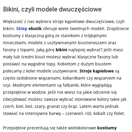
Bikini, czyli modele dwuczęściowe
Większość z nas wybiera stroje kąpielowe dwuczęściowe, czyli
bikini.
Sklep
ebutik
oferuje wiele świetnych modeli. Znajdziecie
kostiumy z klasyczną górą ze stanikiem z trójkątnymi
miseczkami, modele z usztywnianymi biustonoszami oraz
fasony z topami. Jaką górę
bikini
najlepiej wybrać? Jeśli masz
mały lub średni biust możesz wybrać klasyczne fasony lub
postawić na wygodne topy. Kobietom z dużym biustem
polecamy z kolei modele usztywniane.
Stroje kąpielowe
są
często ozdobione wiązaniami, kokardkami czy wiązaniem na
szyi. Modnymi elementami są falbanki, które wyglądają
przepięknie w wodzie. Jeśli nie wiesz na jakie odcienie się
zdecydować możesz zawsze wybrać stonowane kolory takie jak
czerń, biel, beż, szary, granat czy brąz. Latem warto jednak
stawiać na intensywne barwy – czerwień, róż, kobalt czy fiolet.
Przepięknie prezentują się także wielokolorowe
kostiumy