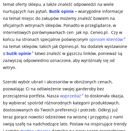
temat oferty sklepu, a także znaleźć odpowiedzi na wiele
nurtujących nas pytań.
Butik opinie
–
wiarygodne informacje
na temat miejsc do zakupów możemy znaleźć bowiem na
oficjalnych witrynach sklepów. Ponadto w przeglądarce, w
internetowych porównywarkach cen jak np. Ceneo.pl. Czy w
końcu na stronach specjalnie poświęconym
opiniom klientów
na temat sklepów, takich jak Opineo.pl. Na dodatek wystawione
o
butik opinie
łatwo znaleźć w gąszczu linków, ponieważ są
zazwyczaj odpowiednio oznaczone, aby wyróżniały się od
witryn.
Szeroki wybór ubrań i akcesoriów w obniżonych cenach,
pozwalając Ci na odświeżenie swojej garderoby bez
przeciążenia portfela. Nasza
wyprzedaż
to doskonała okazja,
by wybierać spośród różnorodnych kategorii produktowych,
dostosowanych do Twoich preferencji i potrzeb. Odkryj już
teraz gorące nowości odzieżowe na wiosnę i przygotuj z nami
swoją szafę na nadchodzące lato. Postaw na inspirujące trendy
i zamów
modne ubrania
damskie na nowy sezon przepełnione