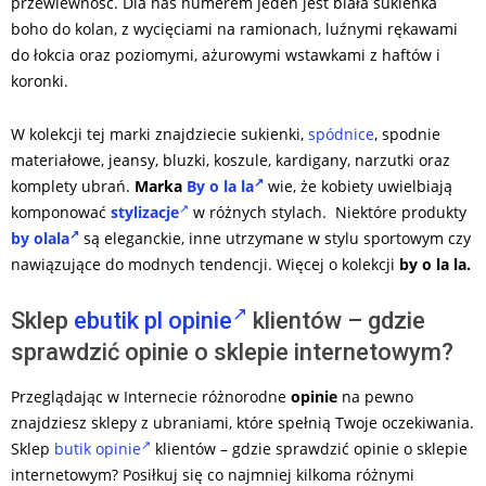
przewiewność. Dla nas numerem jeden jest biała sukienka
boho do kolan, z wycięciami na ramionach, luźnymi rękawami
do łokcia oraz poziomymi, ażurowymi wstawkami z haftów i
koronki.
W kolekcji tej marki znajdziecie sukienki,
spódnice
, spodnie
materiałowe, jeansy, bluzki, koszule, kardigany, narzutki oraz
komplety ubrań.
Marka
By o la la
wie, że kobiety uwielbiają
komponować
stylizacje
w różnych stylach. Niektóre produkty
by olala
są eleganckie, inne utrzymane w stylu sportowym czy
nawiązujące do modnych tendencji. Więcej o kolekcji
by o la la.
Sklep
ebutik pl opinie
klientów – gdzie
sprawdzić opinie o sklepie internetowym?
Przeglądając w Internecie różnorodne
opinie
na pewno
znajdziesz sklepy z ubraniami, które spełnią Twoje oczekiwania.
Sklep
butik opinie
klientów – gdzie sprawdzić opinie o sklepie
internetowym? Posiłkuj się co najmniej kilkoma różnymi