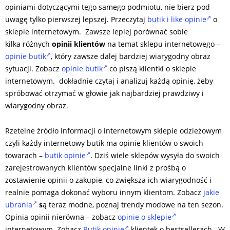
opiniami dotyczącymi tego samego podmiotu, nie bierz pod
uwagę tylko pierwszej lepszej. Przeczytaj
butik i like opinie
o
sklepie internetowym. Zawsze lepiej porównać sobie
kilka różnych
opinii klientów
na temat sklepu internetowego –
opinie butik
, który zawsze dalej bardziej wiarygodny obraz
sytuacji. Zobacz
opinie butik
co piszą klientki o sklepie
internetowym. dokładnie czytaj i analizuj każdą opinię, żeby
spróbować otrzymać w głowie jak najbardziej prawdziwy i
wiarygodny obraz.
Rzetelne źródło informacji o internetowym sklepie odzieżowym
czyli każdy internetowy butik ma opinie klientów o swoich
towarach –
butik opinie
. Dziś wiele sklepów wysyła do swoich
zarejestrowanych klientów specjalne linki z prośbą o
zostawienie opinii o zakupie, co zwiększa ich wiarygodność i
realnie pomaga dokonać wyboru innym klientom. Zobacz
jakie
ubrania
s
ą teraz modne, poznaj trendy modowe na ten sezon.
Opinia opinii nierówna – zobacz
opinie o sklepie
internetowym. Zobacz
Butik opinie
klientek o bestsellerach. W