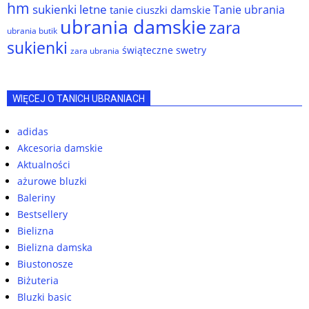
hm
sukienki letne
Tanie ubrania
tanie ciuszki damskie
ubrania damskie
zara
ubrania butik
sukienki
świąteczne swetry
zara ubrania
WIĘCEJ O TANICH UBRANIACH
adidas
Akcesoria damskie
Aktualności
ażurowe bluzki
Baleriny
Bestsellery
Bielizna
Bielizna damska
Biustonosze
Biżuteria
Bluzki basic