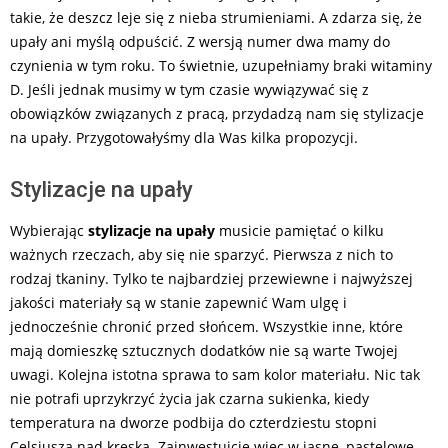
takie, że deszcz leje się z nieba strumieniami. A zdarza się, że
upały ani myślą odpuścić. Z wersją numer dwa mamy do
czynienia w tym roku. To świetnie, uzupełniamy braki witaminy
D. Jeśli jednak musimy w tym czasie wywiązywać się z
obowiązków związanych z pracą, przydadzą nam się stylizacje
na upały. Przygotowałyśmy dla Was kilka propozycji.
Stylizacje na upały
Wybierając
stylizacje na upały
musicie pamiętać o kilku
ważnych rzeczach, aby się nie sparzyć. Pierwsza z nich to
rodzaj tkaniny. Tylko te najbardziej przewiewne i najwyższej
jakości materiały są w stanie zapewnić Wam ulgę i
jednocześnie chronić przed słońcem. Wszystkie inne, które
mają domieszkę sztucznych dodatków nie są warte Twojej
uwagi. Kolejna istotna sprawa to sam kolor materiału. Nic tak
nie potrafi uprzykrzyć życia jak czarna sukienka, kiedy
temperatura na dworze podbija do czterdziestu stopni
Celsjusza nad kreską. Zainwestujcie więc w jasne, pastelowe