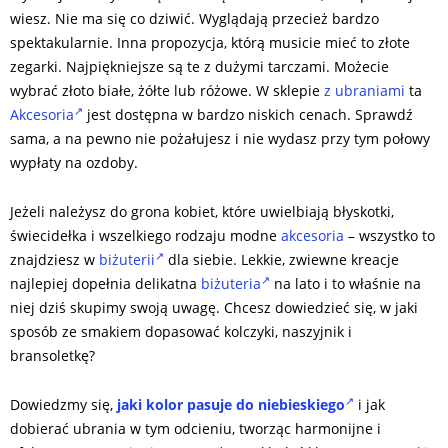
wiesz. Nie ma się co dziwić. Wyglądają przecież bardzo
spektakularnie. Inna propozycja, którą musicie mieć to złote
zegarki. Najpiękniejsze są te z dużymi tarczami. Możecie
wybrać złoto białe, żółte lub różowe. W sklepie
z ubraniami
ta
Akcesoria
jest dostępna w bardzo niskich cenach. Sprawdź
sama, a na pewno nie pożałujesz i nie wydasz przy tym połowy
wypłaty na ozdoby.
Jeżeli należysz do grona kobiet, które uwielbiają błyskotki,
świecidełka i wszelkiego rodzaju modne
akcesoria
– wszystko to
znajdziesz w
biżuterii
dla siebie. Lekkie, zwiewne kreacje
najlepiej dopełnia delikatna
biżuteria
na lato i to właśnie na
niej dziś skupimy swoją uwagę. Chcesz dowiedzieć się, w jaki
sposób ze smakiem dopasować kolczyki, naszyjnik i
bransoletkę?
Dowiedzmy się,
jaki kolor pasuje do niebieskiego
i jak
dobierać ubrania w tym odcieniu, tworząc harmonijne i