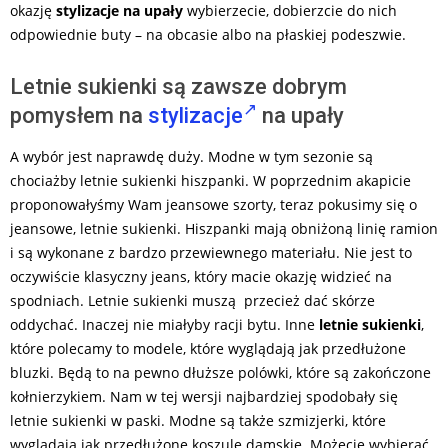
okazję
stylizacje na upały
wybierzecie, dobierzcie do nich
odpowiednie buty – na obcasie albo na płaskiej podeszwie.
Letnie sukienki są zawsze dobrym
pomysłem na
stylizacje
na upały
A wybór jest naprawdę duży. Modne w tym sezonie są
chociażby letnie sukienki hiszpanki. W poprzednim akapicie
proponowałyśmy Wam jeansowe szorty, teraz pokusimy się o
jeansowe, letnie sukienki. Hiszpanki mają obniżoną linię ramion
i są wykonane z bardzo przewiewnego materiału. Nie jest to
oczywiście klasyczny jeans, który macie okazję widzieć na
spodniach. Letnie sukienki muszą przecież dać skórze
oddychać. Inaczej nie miałyby racji bytu. Inne
letnie sukienki
,
które polecamy to modele, które wyglądają jak przedłużone
bluzki. Będą to na pewno dłuższe polówki, które są zakończone
kołnierzykiem. Nam w tej wersji najbardziej spodobały się
letnie sukienki w paski. Modne są także szmizjerki, które
wyglądają jak przedłużone koszule damskie. Możecie wybierać