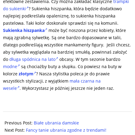
efektowne zestawienia. Czy można zakładać klasyczne
trampki
do sukienki
? Sukienka hiszpanka, która będzie dodatkowo
najlepiej podkreślała opaleniznę, to sukienka hiszpanka
pastelowa. Taki kolor doskonale sprawdzi się na komunii.
Sukienka hiszpanka
może być noszona przez kobiety, które
mają zgrabną sylwetkę. Są one bardzo dopasowane w talii,
dlatego podkreślają wszystkie mankamenty figury. Jeśli chcesz,
aby sylwetka wyglądała na bardziej smukłą, powinnaś założyć
do
długa spódnica na lato
obcasy. W tym sezonie bardzo
modne
są chociażby buty a słupku. Co powiesz na buty w
kolorze
złotym
? Nasza stylistka poleca je do prawie
wszystkich stylizacji, z wyjątkiem
mała czarna na
wesele
. Wykorzystasz je później jeszcze nie jeden raz.
2024-
04-
Previous Post:
Białe ubrania damskie
26
Next Post:
Fancy tanie ubrania zgodne z trendami!