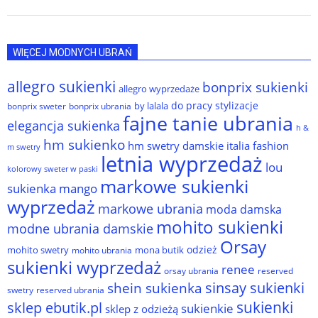
WIĘCEJ MODNYCH UBRAŃ
allegro sukienki
bonprix sukienki
allegro wyprzedaże
do pracy stylizacje
by lalala
bonprix sweter
bonprix ubrania
fajne tanie ubrania
elegancja sukienka
h &
hm sukienko
hm swetry damskie
italia fashion
m swetry
letnia wyprzedaż
lou
kolorowy sweter w paski
markowe sukienki
sukienka
mango
wyprzedaż
markowe ubrania
moda damska
mohito sukienki
modne ubrania damskie
Orsay
odzież
mohito swetry
mona butik
mohito ubrania
sukienki wyprzedaż
renee
orsay ubrania
reserved
sinsay sukienki
shein sukienka
reserved ubrania
swetry
sukienki
sklep ebutik.pl
sukienkie
sklep z odzieżą