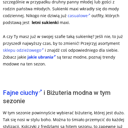
szczególnie w przypadku druhny panny młodej lub gości z
rodzin państwa młodych. Sukienki maxi wkradły się do mody
codziennej. Nikogo nie dziwią już
casualowe
outfity, których
podstawą jest
letni sukienki
maxi.
A czy Ty masz już w swojej szafie taką sukienkę? Jeśli nie, to już
przyszedł najwyższy czas, by to zmienić! Przejrzyj asortyment
sklepu odzieżowego
i znajdź coś odpowiedniego dla siebie.
Zobacz jakie
jakie ubrania
są teraz modne, poznaj trendy
modowe na ten sezon.
Fajne ciuchy
i Biżuteria modna w tym
sezonie
W tym sezonie powinnyście wybierać biżuterię, której jest dużo.
Tak się nosi w stylu boho. Można to śmiało przemycić do każdej
stylizacji. Kolczyki z frędzlami są hitem sezonu, to zapewne już