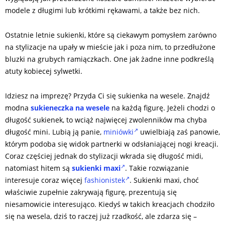
modele z długimi lub krótkimi rękawami, a także bez nich.
Ostatnie letnie sukienki, które są ciekawym pomysłem zarówno
na stylizacje na upały w mieście jak i poza nim, to przedłużone
bluzki na grubych ramiączkach. One jak żadne inne podkreślą
atuty kobiecej sylwetki.
Idziesz na imprezę? Przyda Ci się sukienka na wesele. Znajdź
modna
sukieneczka na wesele
na każdą figurę. Jeżeli chodzi o
długość sukienek, to wciąż najwięcej zwolenników ma chyba
długość mini. Lubią ją panie,
miniówki
uwielbiają zaś panowie,
którym podoba się widok partnerki w odsłaniającej nogi kreacji.
Coraz częściej jednak do stylizacji wkrada się długość midi,
natomiast hitem są
sukienki maxi
. Takie rozwiązanie
interesuje coraz więcej
fashionistek
. Sukienki maxi, choć
właściwie zupełnie zakrywają figurę, prezentują się
niesamowicie interesująco. Kiedyś w takich kreacjach chodziło
się na wesela, dziś to raczej już rzadkość, ale zdarza się –