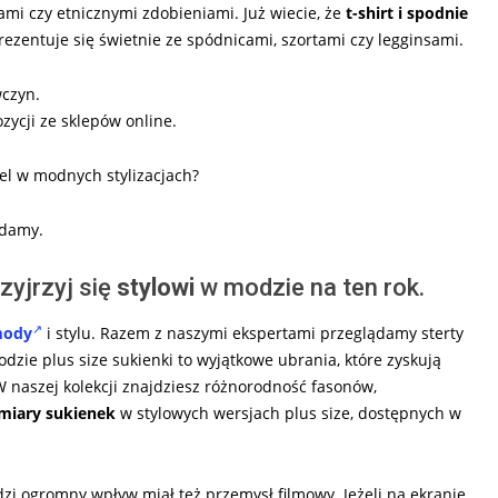
i czy etnicznymi zdobieniami. Już wiecie, że
t-shirt i spodnie
rezentuje się świetnie ze spódnicami, szortami czy legginsami.
wczyn.
zycji ze sklepów online.
biel w modnych stylizacjach?
adamy.
zyjrzyj się
stylowi
w modzie na ten rok.
mody
i stylu. Razem z naszymi ekspertami przeglądamy sterty
odzie plus size sukienki to wyjątkowe ubrania, które zyskują
 W naszej kolekcji znajdziesz różnorodność fasonów,
miary sukienek
w stylowych wersjach plus size, dostępnych w
i ogromny wpływ miał też przemysł filmowy. Jeżeli na ekranie