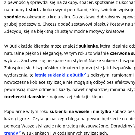
z pewnością sprawdzi się na zakupy, spacer, spotkanie z ukoch
na modny
t-shirt
z kolorowymi perełkami, który świetnie wpisuj
spodnie
woskowane o kroju slim. Do zestawu dobrałyśmy typowo 
grubej podeszwie. Chcesz dodać zestawowi blasku? Postaw na złot
Zdecyduj się na błękitną chustę w modne motywy kwiatowe.
W Butik każda klientka może znaleźć
sukienke
, która idealnie od
naturalne piękno i elegancję. W tym roku to właśnie
czerwona s
wybrać. Zachwyć się hiszpańskim stylem! Nasze sukienki hiszpan
Zainspiruj się hiszpańskim klimatem i poczuj się jak hiszpańska
wydarzenia, te
letnie sukienki z eButik
z odkrytymi ramionami 
nowoczesne kobiece stylizacje nie mogą się odbyć bez efekto
pewnością może odmienić każdy, nawet najbardziej minimalistyc
torebeczki damskie
z najnowszej kolekcji sklepu.
Popularne w tym roku
sukienki na wesele i nie tylko
zobacz best
każdą figurę. Czytając naszego bloga na pewno będziecie na bi
pomocą Wasze stylizacje nie przejdą niezauważone. Doradzimy W
trendy
w sukienkach i w codziennych stylizacjach.