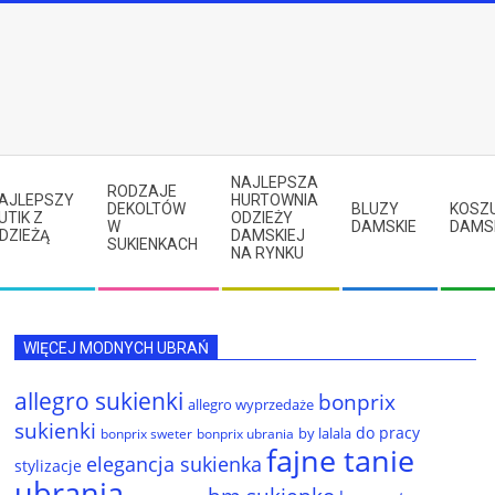
NAJLEPSZA
RODZAJE
AJLEPSZY
HURTOWNIA
DEKOLTÓW
BLUZY
KOSZ
UTIK Z
ODZIEŻY
W
DAMSKIE
DAMS
DZIEŻĄ
DAMSKIEJ
SUKIENKACH
NA RYNKU
WIĘCEJ MODNYCH UBRAŃ
allegro sukienki
bonprix
allegro wyprzedaże
sukienki
do pracy
by lalala
bonprix sweter
bonprix ubrania
fajne tanie
elegancja sukienka
stylizacje
ubrania