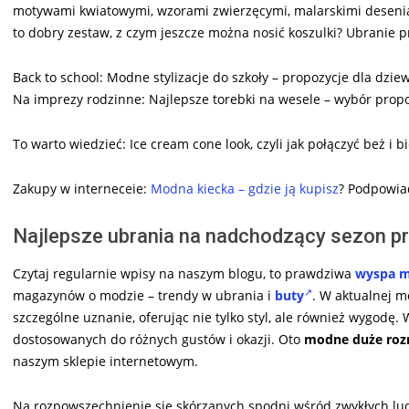
motywami kwiatowymi, wzorami zwierzęcymi, malarskimi deseniam
to dobry zestaw, z czym jeszcze można nosić koszulki? Ubranie p
Back to school: Modne stylizacje do szkoły – propozycje dla dzie
Na imprezy rodzinne: Najlepsze torebki na wesele – wybór propo
To warto wiedzieć: Ice cream cone look, czyli jak połączyć beż i 
Zakupy w interneceie:
Modna kiecka – gdzie ją kupisz
? Podpowi
Najlepsze ubrania na nadchodzący sezon pr
Czytaj regularnie wpisy na naszym blogu, to prawdziwa
wyspa 
magazynów o modzie – trendy w ubrania i
buty
. W aktualnej m
szczególne uznanie, oferując nie tylko styl, ale również wygodę.
dostosowanych do różnych gustów i okazji. Oto
modne duże roz
naszym sklepie internetowym.
Na rozpowszechnienie się skórzanych spodni wśród zwykłych ludz