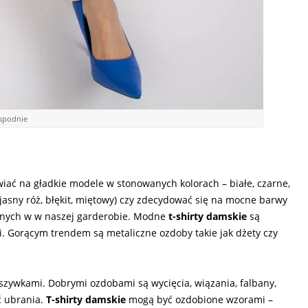
i spodnie
wiać na gładkie modele w stonowanych kolorach – białe, czarne,
jasny róż, błękit, miętowy) czy zdecydować się na mocne barwy
 innych w w naszej garderobie. Modne
t-shirty damskie
są
. Gorącym trendem są metaliczne ozdoby takie jak dżety czy
zywkami. Dobrymi ozdobami są wycięcia, wiązania, falbany,
ć ubrania.
T-shirty damskie
mogą być ozdobione wzorami –