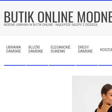
Skip
BUTIK ONLINE MODN
to
content
MODNE UBRANIA W BUTIK ONLINE - NAJLEPSZE SKLEPY Z ODZIEŻĄ
Secondary
Navigation
UBRANIA
BLUZKI
ELEGANCKIE
DRESY
Menu
KOSZU
DAMSKIE
DAMSKIE
SUKIENKI
DAMSKIE