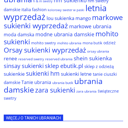
hm sukienko
hm swetry
h & m swetry
letnia
damskie
italia fashion
kolorowy sweter w paski
wyprzedaż
markowe
lou sukienka
mango
sukienki wyprzedaż
markowe ubrania
mohito
modne ubrania damskie
moda damska
sukienki
odzież
mohito swetry
mona butik
mohito ubrania
Orsay sukienki wyprzedaż
orsay ubrania
shein sukienka
renee
reserved ubrania
reserved swetry
sinsay sukienki
sklep ebutik.pl
sklep z odzieżą
sukienki hm
sukienkie
sukienki letne
tanie ciuszki
ubrania
Tanie ubrania
damskie
ubrania butik
damskie
zara sukienki
świąteczne
zara ubrania
swetry
WIĘCEJ O TANICH UBRANIACH