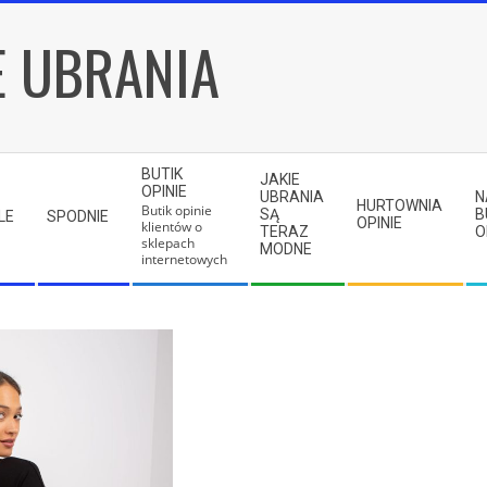
E UBRANIA
BUTIK
JAKIE
OPINIE
UBRANIA
N
HURTOWNIA
Butik opinie
SĄ
B
LE
SPODNIE
OPINIE
klientów o
TERAZ
O
sklepach
MODNE
internetowych