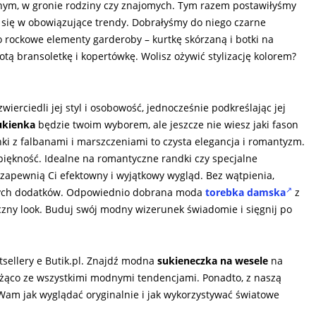
anym, w gronie rodziny czy znajomych. Tym razem postawiłyśmy
e się w obowiązujące trendy. Dobrałyśmy do niego czarne
rockowe elementy garderoby – kurtkę skórzaną i botki na
ą bransoletkę i kopertówkę. Wolisz ożywić stylizację kolorem?
zwierciedli jej styl i osobowość, jednocześnie podkreślając jej
ukienka
będzie twoim wyborem, ale jeszcze nie wiesz jaki fason
ki z falbanami i marszczeniami to czysta elegancja i romantyzm.
 piękność. Idealne na romantyczne randki czy specjalne
zapewnią Ci efektowny i wyjątkowy wygląd. Bez wątpienia,
wnych dodatków. Odpowiednio dobrana moda
torebka damska
z
zny look. Buduj swój modny wizerunek świadomie i sięgnij po
sellery e Butik.pl. Znajdź modna
sukieneczka na wesele
na
eżąco ze wszystkimi modnymi tendencjami. Ponadto, z naszą
am jak wyglądać oryginalnie i jak wykorzystywać światowe