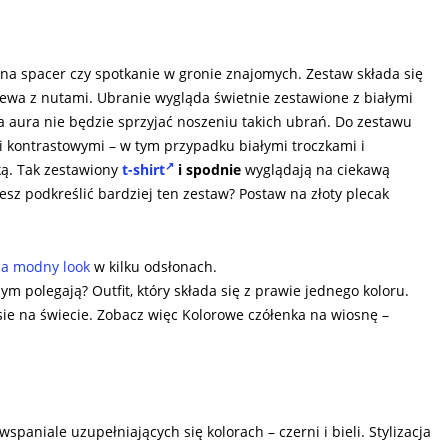
i na spacer czy spotkanie w gronie znajomych. Zestaw składa się
zewa z nutami. Ubranie wygląda świetnie zestawione z białymi
na aura nie będzie sprzyjać noszeniu takich ubrań. Do zestawu
 kontrastowymi – w tym przypadku białymi troczkami i
ką. Tak zestawiony
t-shirt
i spodnie
wyglądają na ciekawą
esz podkreślić bardziej ten zestaw? Postaw na złoty plecak
na modny look
w kilku odsłonach.
ym polegają? Outfit, który składa się z prawie jednego koloru.
ie na świecie. Zobacz więc Kolorowe czółenka na wiosnę –
paniale uzupełniających się kolorach – czerni i bieli. Stylizacja