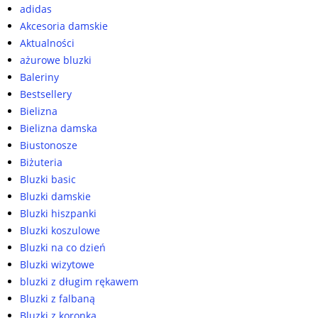
adidas
Akcesoria damskie
Aktualności
ażurowe bluzki
Baleriny
Bestsellery
Bielizna
Bielizna damska
Biustonosze
Biżuteria
Bluzki basic
Bluzki damskie
Bluzki hiszpanki
Bluzki koszulowe
Bluzki na co dzień
Bluzki wizytowe
bluzki z długim rękawem
Bluzki z falbaną
Bluzki z koronką