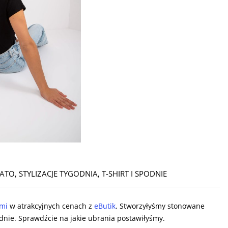
LATO
,
STYLIZACJE TYGODNIA
,
T-SHIRT I SPODNIE
ami
w atrakcyjnych cenach z
eButik
. Stworzyłyśmy stonowane
podnie. Sprawdźcie na jakie ubrania postawiłyśmy.