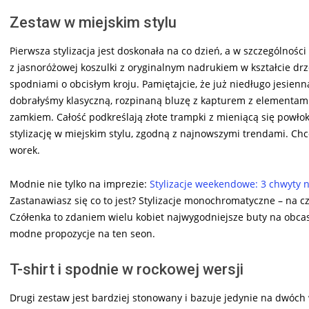
Zestaw w miejskim stylu
Pierwsza stylizacja jest doskonała na co dzień, a w szczególnośc
z jasnoróżowej koszulki z oryginalnym nadrukiem w kształcie dr
spodniami o obcisłym kroju. Pamiętajcie, że już niedługo jesien
dobrałyśmy klasyczną, rozpinaną bluzę z kapturem z elementami
zamkiem. Całość podkreślają złote trampki z mieniącą się powło
stylizację w miejskim stylu, zgodną z najnowszymi trendami. Chc
worek.
Modnie nie tylko na imprezie:
Stylizacje weekendowe: 3 chwyty 
Zastanawiasz się co to jest? Stylizacje monochromatyczne – na cz
Czółenka to zdaniem wielu kobiet najwygodniejsze buty na obcas
modne propozycje na ten seon.
T-shirt i spodnie w rockowej wersji
Drugi zestaw jest bardziej stonowany i bazuje jedynie na dwóch ws