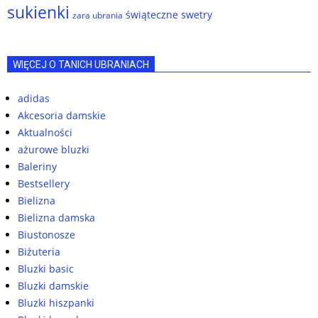
sukienki
świąteczne swetry
zara ubrania
WIĘCEJ O TANICH UBRANIACH
adidas
Akcesoria damskie
Aktualności
ażurowe bluzki
Baleriny
Bestsellery
Bielizna
Bielizna damska
Biustonosze
Biżuteria
Bluzki basic
Bluzki damskie
Bluzki hiszpanki