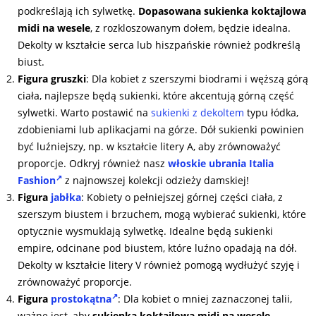
podkreślają ich sylwetkę.
Dopasowana
sukienka koktajlowa
midi na wesele
, z rozkloszowanym dołem, będzie idealna.
Dekolty w kształcie serca lub hiszpańskie również podkreślą
biust.
Figura gruszki
: Dla kobiet z szerszymi biodrami i węższą górą
ciała, najlepsze będą sukienki, które akcentują górną część
sylwetki. Warto postawić na
sukienki z dekoltem
typu łódka,
zdobieniami lub aplikacjami na górze. Dół sukienki powinien
być luźniejszy, np. w kształcie litery A, aby zrównoważyć
proporcje. Odkryj również nasz
włoskie ubrania Italia
Fashion
z najnowszej kolekcji odzieży damskiej!
Figura
jabłka
: Kobiety o pełniejszej górnej części ciała, z
szerszym biustem i brzuchem, mogą wybierać sukienki, które
optycznie wysmuklają sylwetkę. Idealne będą sukienki
empire, odcinane pod biustem, które luźno opadają na dół.
Dekolty w kształcie litery V również pomogą wydłużyć szyję i
zrównoważyć proporcje.
Figura
prostokątna
: Dla kobiet o mniej zaznaczonej talii,
ważne jest, aby
sukienka koktajlowa midi na wesele