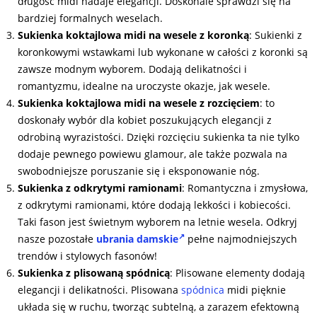
długość midi nadaje elegancji. Doskonale sprawdzi się na
bardziej formalnych weselach.
Sukienka koktajlowa midi na wesele z koronką
: Sukienki z
koronkowymi wstawkami lub wykonane w całości z koronki są
zawsze modnym wyborem. Dodają delikatności i
romantyzmu, idealne na uroczyste okazje, jak wesele.
Sukienka koktajlowa midi na wesele z rozcięciem
: to
doskonały wybór dla kobiet poszukujących elegancji z
odrobiną wyrazistości. Dzięki rozcięciu sukienka ta nie tylko
dodaje pewnego powiewu glamour, ale także pozwala na
swobodniejsze poruszanie się i eksponowanie nóg.
Sukienka z odkrytymi ramionami
: Romantyczna i zmysłowa,
z odkrytymi ramionami, które dodają lekkości i kobiecości.
Taki fason jest świetnym wyborem na letnie wesela. Odkryj
nasze pozostałe
ubrania damskie
pełne najmodniejszych
trendów i stylowych fasonów!
Sukienka z plisowaną spódnicą
: Plisowane elementy dodają
elegancji i delikatności. Plisowana
spódnica
midi pięknie
układa się w ruchu, tworząc subtelną, a zarazem efektowną