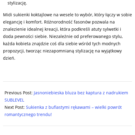
stylizację.
Midi sukienki koktajlowe na wesele to wybór, który łączy w sobie
elegancję i komfort. Różnorodność fasonów pozwala na
znalezienie idealnej kreacji, która podkreśli atuty sylwetki i
doda pewności siebie. Niezależnie od preferowanego stylu,
każda kobieta znajdzie coś dla siebie wśród tych modnych
propozycji, tworząc niezapomnianą stylizację na wyjątkowy
dzień.
2024-
07-
Previous Post:
Jasnoniebieska bluza bez kaptura z nadrukiem
19
SUBLEVEL
Next Post:
Sukienka z bufiastymi rękawami – wielki powrót
romantycznego trendu!