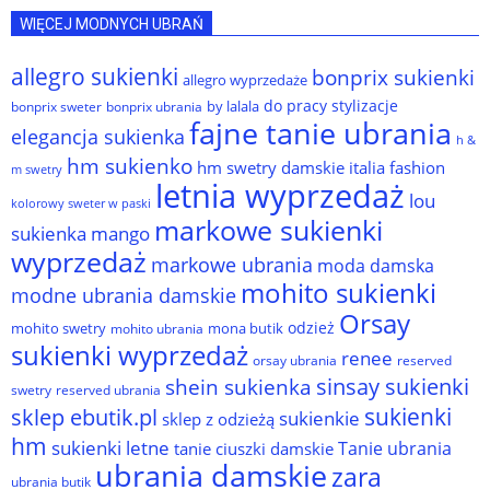
WIĘCEJ MODNYCH UBRAŃ
allegro sukienki
bonprix sukienki
allegro wyprzedaże
do pracy stylizacje
by lalala
bonprix sweter
bonprix ubrania
fajne tanie ubrania
elegancja sukienka
h &
hm sukienko
hm swetry damskie
italia fashion
m swetry
letnia wyprzedaż
lou
kolorowy sweter w paski
markowe sukienki
sukienka
mango
wyprzedaż
markowe ubrania
moda damska
mohito sukienki
modne ubrania damskie
Orsay
odzież
mohito swetry
mona butik
mohito ubrania
sukienki wyprzedaż
renee
orsay ubrania
reserved
sinsay sukienki
shein sukienka
reserved ubrania
swetry
sukienki
sklep ebutik.pl
sukienkie
sklep z odzieżą
hm
sukienki letne
Tanie ubrania
tanie ciuszki damskie
ubrania damskie
zara
ubrania butik