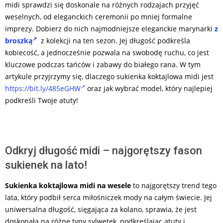
midi sprawdzi się doskonale na różnych rodzajach przyjęć
weselnych, od eleganckich ceremonii po mniej formalne
imprezy. Dobierz do nich najmodniejsze eleganckie marynarki
z
broszką
z kolekcji na ten sezon. Jej długość podkreśla
kobiecość, a jednocześnie pozwala na swobodę ruchu, co jest
kluczowe podczas tańców i zabawy do białego rana. W tym
artykule przyjrzymy się, dlaczego sukienka koktajlowa midi jest
https://bit.ly/485eGHW
oraz jak wybrać model, który najlepiej
podkreśli Twoje atuty!
Odkryj długość midi – najgorętszy fason
sukienek na lato!
Sukienka koktajlowa midi na wesele
to najgorętszy trend tego
lata, który podbił serca miłośniczek mody na całym świecie. Jej
uniwersalna długość, sięgająca za kolano, sprawia, że jest
doskonała na różne typy sylwetek, podkreślając atuty i