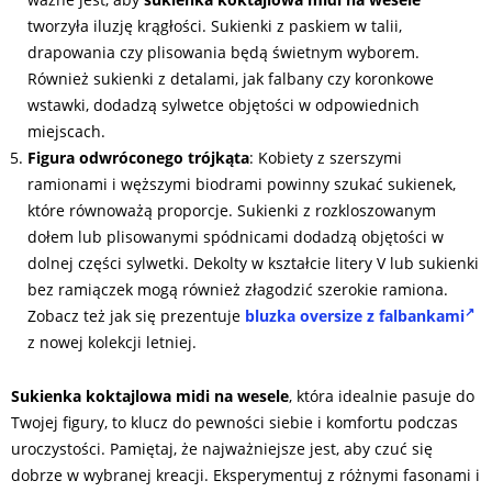
tworzyła iluzję krągłości. Sukienki z paskiem w talii,
drapowania czy plisowania będą świetnym wyborem.
Również sukienki z detalami, jak falbany czy koronkowe
wstawki, dodadzą sylwetce objętości w odpowiednich
miejscach.
Figura odwróconego trójkąta
: Kobiety z szerszymi
ramionami i węższymi biodrami powinny szukać sukienek,
które równoważą proporcje. Sukienki z rozkloszowanym
dołem lub plisowanymi spódnicami dodadzą objętości w
dolnej części sylwetki. Dekolty w kształcie litery V lub sukienki
bez ramiączek mogą również złagodzić szerokie ramiona.
Zobacz też jak się prezentuje
bluzka oversize z falbankami
z nowej kolekcji letniej.
Sukienka koktajlowa midi na wesele
, która idealnie pasuje do
Twojej figury, to klucz do pewności siebie i komfortu podczas
uroczystości. Pamiętaj, że najważniejsze jest, aby czuć się
dobrze w wybranej kreacji. Eksperymentuj z różnymi fasonami i