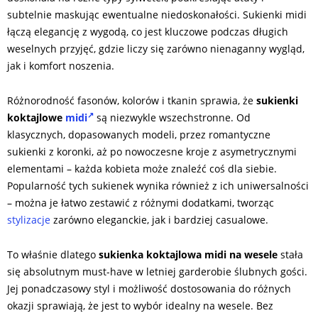
subtelnie maskując ewentualne niedoskonałości. Sukienki midi
łączą elegancję z wygodą, co jest kluczowe podczas długich
weselnych przyjęć, gdzie liczy się zarówno nienaganny wygląd,
jak i komfort noszenia.
Różnorodność fasonów, kolorów i tkanin sprawia, że
sukienki
koktajlowe
midi
są niezwykle wszechstronne. Od
klasycznych, dopasowanych modeli, przez romantyczne
sukienki z koronki, aż po nowoczesne kroje z asymetrycznymi
elementami – każda kobieta może znaleźć coś dla siebie.
Popularność tych sukienek wynika również z ich uniwersalności
– można je łatwo zestawić z różnymi dodatkami, tworząc
stylizacje
zarówno eleganckie, jak i bardziej casualowe.
To właśnie dlatego
sukienka koktajlowa midi na wesele
stała
się absolutnym must-have w letniej garderobie ślubnych gości.
Jej ponadczasowy styl i możliwość dostosowania do różnych
okazji sprawiają, że jest to wybór idealny na wesele. Bez