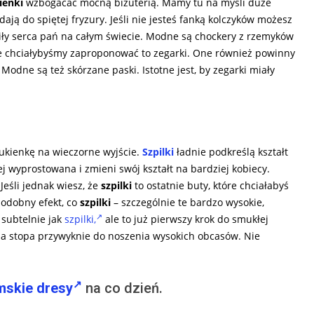
ienki
wzbogacać mocną biżuterią. Mamy tu na myśli duże
ją do spiętej fryzury. Jeśli nie jesteś fanką kolczyków możesz
iły serca pań na całym świecie. Modne są chockery z rzemyków
re chciałybyśmy zaproponować to zegarki. One również powinny
odne są też skórzane paski. Istotne jest, by zegarki miały
sukienkę na wieczorne wyjście.
Szpilki
ładnie podkreślą kształt
ej wyprostowana i zmieni swój kształt na bardziej kobiecy.
Jeśli jednak wiesz, że
szpilki
to ostatnie buty, które chciałabyś
podobny efekt, co
szpilki
– szczególnie te bardzo wysokie,
 subtelnie jak
szpilki,
ale to już pierwszy krok do smukłej
a stopa przywyknie do noszenia wysokich obcasów. Nie
mskie dresy
na co dzień.