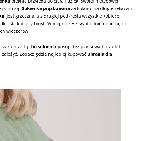
ienka
pięknie przylega do ciała i dzięki swojej nietypowej
ej smukłą.
Sukienka prążkowana
za kolano ma długie rękawy i
nka
jest grzeczna, a z drugiej podkreśla wszystkie kobiece
dkreśla kobiecy biust. W niej możesz swobodnie udać się do
ich wieczorów.
u w kamizelką. Do
sukienki
pasuje też jeansowa bluza lub
 założyć. Zobacz g
dzie najlepiej kupować
ubrania dla