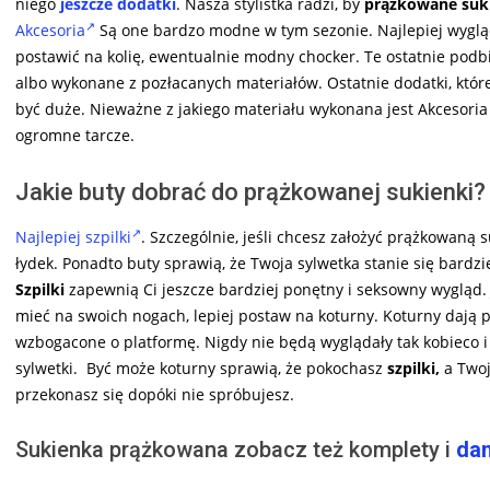
niego
jeszcze dodatki
. Nasza stylistka radzi, by
prążkowane suk
Akcesoria
Są one bardzo modne w tym sezonie. Najlepiej wygląda
postawić na kolię, ewentualnie modny chocker. Te ostatnie podb
albo wykonane z pozłacanych materiałów. Ostatnie dodatki, któ
być duże. Nieważne z jakiego materiału wykonana jest Akcesoria M
ogromne tarcze.
Jakie buty dobrać do prążkowanej sukienki?
Najlepiej szpilki
. Szczególnie, jeśli chcesz założyć prążkowaną 
łydek. Ponadto buty sprawią, że Twoja sylwetka stanie się bardzi
Szpilki
zapewnią Ci jeszcze bardziej ponętny i seksowny wygląd. 
mieć na swoich nogach, lepiej postaw na koturny. Koturny dają 
wzbogacone o platformę. Nigdy nie będą wyglądały tak kobieco i
sylwetki. Być może koturny sprawią, że pokochasz
szpilki,
a Twoj
przekonasz się dopóki nie spróbujesz.
Sukienka prążkowana zobacz też
komplety i
da