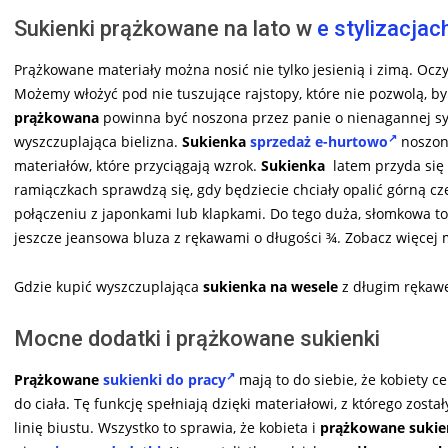
Sukienki prążkowane na lato w
e stylizacjac
Prążkowane materiały można nosić nie tylko jesienią i zimą. Ocz
Możemy włożyć pod nie tuszujące rajstopy, które nie pozwolą, by 
prążkowana
powinna być noszona przez panie o nienagannej syl
wyszczuplająca bielizna.
Sukienka
sprzedaż e-hurtowo
noszon
materiałów, które przyciągają wzrok.
Sukienka
latem przyda się
ramiączkach sprawdzą się, gdy będziecie chciały opalić górną czę
połączeniu z japonkami lub klapkami. Do tego duża, słomkowa t
jeszcze jeansowa bluza z rękawami o długości ¾.
Zobacz więcej
Gdzie kupić wyszczuplająca
sukienka na wesele
z długim rękaw
Mocne dodatki i prążkowane sukienki
Prążkowane
sukienki do pracy
mają to do siebie, że kobiety c
do ciała. Tę funkcję spełniają dzięki materiałowi, z którego zos
linię biustu. Wszystko to sprawia, że kobieta i
prążkowane sukie