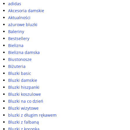
adidas
Akcesoria damskie
Aktualności
ażurowe bluzki
Baleriny
Bestsellery
Bielizna
Bielizna damska
Biustonosze
Biżuteria
Bluzki basic
Bluzki damskie
Bluzki hiszpanki
Bluzki koszulowe
Bluzki na co dzień
Bluzki wizytowe
bluzki z długim rękawem
Bluzki z falbaną
Bluzki z koronką