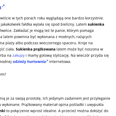
h
ywiście w tych porach roku wyglądają one bardzo korzystnie.
jakakolwiek fałdka wylała się spod bielizny. Latem
sukienka
wetce. Zakładać je mogą też te panie, którym pomaga
a latem powinna być wykonana z modnych, rażących
 na plaży albo podczas wieczornego spaceru. Kroje na
ść ciała.
Sukienka prążkowana
latem może być noszona w
orba na
zakupy
i mamy gotową stylizację. Na wieczór przyda się
 modnej
odzieży hurtownia
internetowa.
em?
enią je za swoją prostotę. Ich jedynym zadaniem jest przyleganie
tały wykonane. Prążkowany materiał opina pośladki i uwypukla
nki
to połączenie wprost idealne. A przecież można dołożyć do