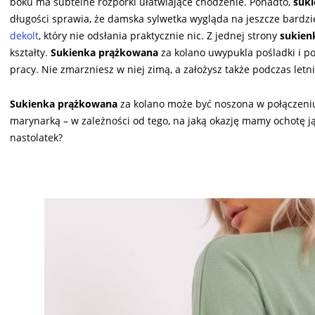
boku ma subtelne rozporki ułatwiające chodzenie. Ponadto,
suk
długości sprawia, że damska sylwetka wygląda na jeszcze bardzi
dekolt
, który nie odsłania praktycznie nic. Z jednej strony
sukie
kształty.
Sukienka prążkowana
za kolano uwypukla pośladki i po
pracy. Nie zmarzniesz w niej zimą, a założysz także podczas letn
Sukienka prążkowana
za kolano może być noszona w połączeni
marynarką – w zależności od tego, na jaką okazję mamy ochotę ją
nastolatek?