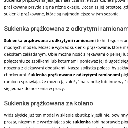
Sukienka prążkowana jest jak mała czarna. Każda kobieta powinn
prążkowana przyda się na różne okazje. Docenisz jej prostotę, g
sukienki prążkowane, które są najmodniejsze w tym sezonie.
Sukienka prążkowana z odkrytymi ramionam
Sukienka prążkowana z odkrytymi ramionami
to hit tego sez
modnych modeli. Możecie wybrać sukienki prążkowane, które ma
dekoltem zakładanym. Obie można nosić z rękawami o pełnej lub 
połączeniu ze szpilkami lub koturnami, ponieważ jej długość się
noszona z ciekawymi dodatkami. Nasza stylistka poleca, by zakła
chockerami.
Sukienka prążkowana z odkrytymi ramionami
pięk
ramiona sprawiają, że można ją założyć na randkę lub inne wyjś
się jednak do noszenia w pracy.
Sukienka prążkowana za kolano
Widziałyście już ten model w sklepie ebutik.pl? Jeśli nie, powinn
prosta, niczym nie wyróżniająca się
sukienka
robi naprawdę pio