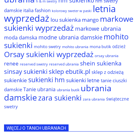
hm sukienko
hm swetry
h & m swetry
letnia
damskie
italia fashion
kolorowy sweter w paski
wyprzedaż
markowe
lou sukienka
mango
sukienki wyprzedaż
markowe ubrania
mohito
modne ubrania damskie
moda damska
sukienki
odzież
mohito swetry
mona butik
mohito ubrania
Orsay sukienki wyprzedaż
orsay ubrania
shein sukienka
renee
reserved ubrania
reserved swetry
sinsay sukienki
sklep ebutik.pl
sklep z odzieżą
sukienki hm
sukienkie
sukienki letne
tanie ciuszki
ubrania
Tanie ubrania
damskie
ubrania butik
damskie
zara sukienki
świąteczne
zara ubrania
swetry
WIĘCEJ O TANICH UBRANIACH