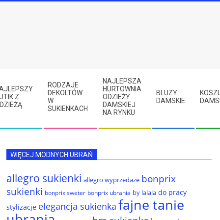
NAJLEPSZA
RODZAJE
AJLEPSZY
HURTOWNIA
DEKOLTÓW
BLUZY
KOSZ
UTIK Z
ODZIEŻY
W
DAMSKIE
DAMS
DZIEŻĄ
DAMSKIEJ
SUKIENKACH
NA RYNKU
WIĘCEJ MODNYCH UBRAŃ
allegro sukienki
bonprix
allegro wyprzedaże
sukienki
do pracy
by lalala
bonprix sweter
bonprix ubrania
fajne tanie
elegancja sukienka
stylizacje
ubrania