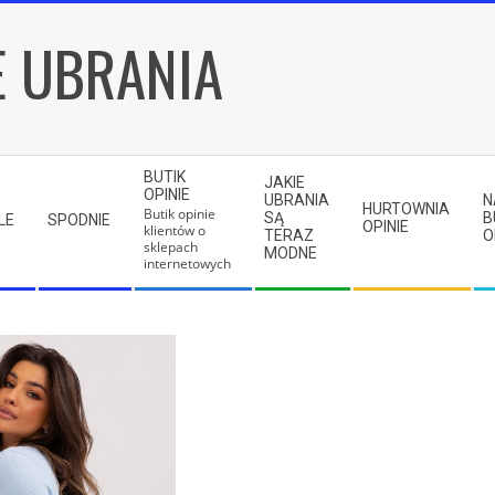
E UBRANIA
BUTIK
JAKIE
OPINIE
UBRANIA
N
HURTOWNIA
Butik opinie
SĄ
B
LE
SPODNIE
OPINIE
klientów o
TERAZ
O
sklepach
MODNE
internetowych