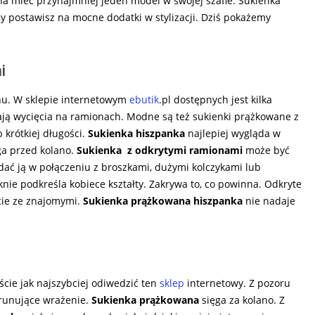
a mieć przynajmniej jeden model w swojej szafie. Sukienka
dy postawisz na mocne dodatki w stylizacji. Dziś pokażemy
i
onu. W sklepie internetowym
ebutik
.pl dostępnych jest kilka
ją wycięcia na ramionach. Modne są też sukienki prążkowane z
krótkiej długości.
Sukienka hiszpanka
najlepiej wygląda w
ga przed kolano.
Sukienka z odkrytymi ramionami
może być
dać ją w połączeniu z broszkami, dużymi kolczykami lub
nie podkreśla kobiece kształty. Zakrywa to, co powinna. Odkryte
cie ze znajomymi.
Sukienka prążkowana hiszpanka
nie nadaje
yście jak najszybciej odiwedzić ten
sklep
internetowy. Z pozoru
runujące wrażenie.
Sukienka prążkowana
sięga za kolano. Z