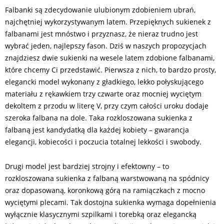
Falbanki są zdecydowanie ulubionym zdobieniem ubrań,
najchętniej wykorzystywanym latem. Przepięknych sukienek z
falbanami jest mnóstwo i przyznasz, że nieraz trudno jest
wybrać jeden, najlepszy fason. Dziś w naszych propozycjach
znajdziesz dwie sukienki na wesele latem zdobione falbanami,
które chcemy Ci przedstawić. Pierwsza z nich, to bardzo prosty,
elegancki model wykonany z gładkiego, lekko połyskującego
materiału z rękawkiem trzy czwarte oraz mocniej wyciętym
dekoltem z przodu w literę V, przy czym całości uroku dodaje
szeroka falbana na dole. Taka rozkloszowana sukienka z
falbaną jest kandydatką dla każdej kobiety – gwarancja
elegancji, kobiecości i poczucia totalnej lekkości i swobody.
Drugi model jest bardziej strojny i efektowny – to
rozkloszowana sukienka z falbaną warstwowaną na spódnicy
oraz dopasowaną, koronkową górą na ramiączkach z mocno
wyciętymi plecami. Tak dostojna sukienka wymaga dopełnienia
wyłącznie klasycznymi szpilkami i torebką oraz elegancką