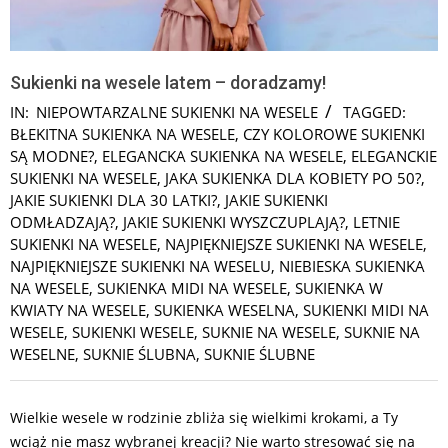
Sukienki na wesele latem – doradzamy!
IN:
NIEPOWTARZALNE SUKIENKI NA WESELE
TAGGED:
BŁEKITNA SUKIENKA NA WESELE
,
CZY KOLOROWE SUKIENKI
SĄ MODNE?
,
ELEGANCKA SUKIENKA NA WESELE
,
ELEGANCKIE
SUKIENKI NA WESELE
,
JAKA SUKIENKA DLA KOBIETY PO 50?
,
JAKIE SUKIENKI DLA 30 LATKI?
,
JAKIE SUKIENKI
ODMŁADZAJĄ?
,
JAKIE SUKIENKI WYSZCZUPLAJĄ?
,
LETNIE
SUKIENKI NA WESELE
,
NAJPIĘKNIEJSZE SUKIENKI NA WESELE
,
NAJPIĘKNIEJSZE SUKIENKI NA WESELU
,
NIEBIESKA SUKIENKA
NA WESELE
,
SUKIENKA MIDI NA WESELE
,
SUKIENKA W
KWIATY NA WESELE
,
SUKIENKA WESELNA
,
SUKIENKI MIDI NA
WESELE
,
SUKIENKI WESELE
,
SUKNIE NA WESELE
,
SUKNIE NA
WESELNE
,
SUKNIE ŚLUBNA
,
SUKNIE ŚLUBNE
Wielkie wesele w rodzinie zbliża się wielkimi krokami, a Ty
wciąż nie masz wybranej kreacji? Nie warto stresować się na