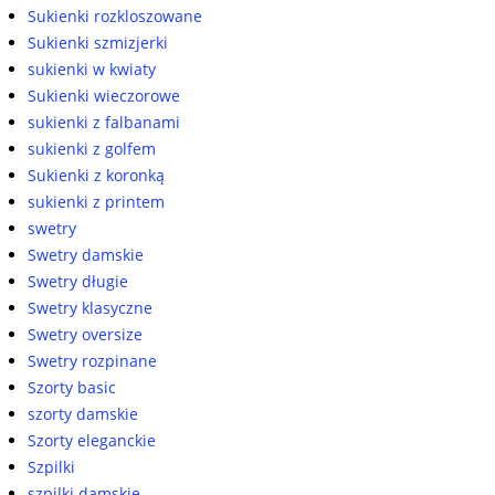
Sukienki rozkloszowane
Sukienki szmizjerki
sukienki w kwiaty
Sukienki wieczorowe
sukienki z falbanami
sukienki z golfem
Sukienki z koronką
sukienki z printem
swetry
Swetry damskie
Swetry długie
Swetry klasyczne
Swetry oversize
Swetry rozpinane
Szorty basic
szorty damskie
Szorty eleganckie
Szpilki
szpilki damskie