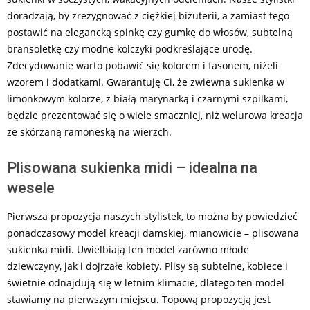
doradzają, by zrezygnować z ciężkiej biżuterii, a zamiast tego
postawić na elegancką spinkę czy gumkę do włosów, subtelną
bransoletkę czy modne kolczyki podkreślające urodę.
Zdecydowanie warto pobawić się kolorem i fasonem, niżeli
wzorem i dodatkami. Gwarantuję Ci, że zwiewna sukienka w
limonkowym kolorze, z białą marynarką i czarnymi szpilkami,
będzie prezentować się o wiele smaczniej, niż welurowa kreacja
ze skórzaną ramoneską na wierzch.
Plisowana sukienka midi – idealna na
wesele
Pierwsza propozycja naszych stylistek, to można by powiedzieć
ponadczasowy model kreacji damskiej, mianowicie – plisowana
sukienka midi. Uwielbiają ten model zarówno młode
dziewczyny, jak i dojrzałe kobiety. Plisy są subtelne, kobiece i
świetnie odnajdują się w letnim klimacie, dlatego ten model
stawiamy na pierwszym miejscu. Topową propozycją jest