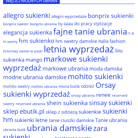
WIĘCEJ MODNYCH UBRAŃ
allegro sukienki
bonprix sukienki
allegro wyprzedaże
do pracy stylizacje
by lalala
bonprix sweter
bonprix ubrania
fajne tanie ubrania
elegancja sukienka
h &
hm sukienko
hm swetry damskie
italia fashion
m swetry
letnia wyprzedaż
lou
kolorowy sweter w paski
markowe sukienki
sukienka
mango
wyprzedaż
markowe ubrania
moda damska
mohito sukienki
modne ubrania damskie
Orsay
odzież
mohito swetry
mona butik
mohito ubrania
sukienki wyprzedaż
renee
orsay ubrania
reserved
sinsay sukienki
shein sukienka
reserved ubrania
swetry
sukienki
sklep ebutik.pl
sukienkie
sklep z odzieżą
hm
sukienki letne
Tanie ubrania
tanie ciuszki damskie
ubrania damskie
zara
ubrania butik
sukienki