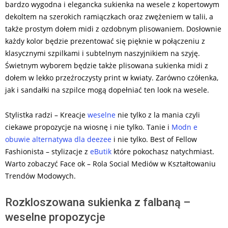
bardzo wygodna i elegancka sukienka na wesele z kopertowym
dekoltem na szerokich ramiączkach oraz zwężeniem w talii, a
także prostym dołem midi z ozdobnym plisowaniem. Dosłownie
każdy kolor będzie prezentować się pięknie w połączeniu z
klasycznymi szpilkami i subtelnym naszyjnikiem na szyję.
Świetnym wyborem będzie także plisowana sukienka midi z
dołem w lekko przeźroczysty print w kwiaty. Zarówno czółenka,
jak i sandałki na szpilce mogą dopełniać ten look na wesele.
Stylistka radzi – Kreacje
weselne
nie tylko z la mania czyli
ciekawe propozycje na wiosnę i nie tylko. Tanie i
Modn e
obuwie alternatywa dla deezee
i nie tylko. Best of Fellow
Fashionista – stylizacje z
eButik
które pokochasz natychmiast.
Warto zobaczyć Face ok – Rola Social Mediów w Kształtowaniu
Trendów Modowych.
Rozkloszowana sukienka z falbaną –
weselne propozycje