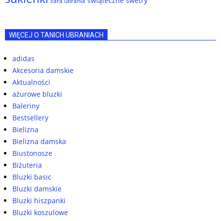
świąteczne swetry
zara ubrania
WIĘCEJ O TANICH UBRANIACH
adidas
Akcesoria damskie
Aktualności
ażurowe bluzki
Baleriny
Bestsellery
Bielizna
Bielizna damska
Biustonosze
Biżuteria
Bluzki basic
Bluzki damskie
Bluzki hiszpanki
Bluzki koszulowe