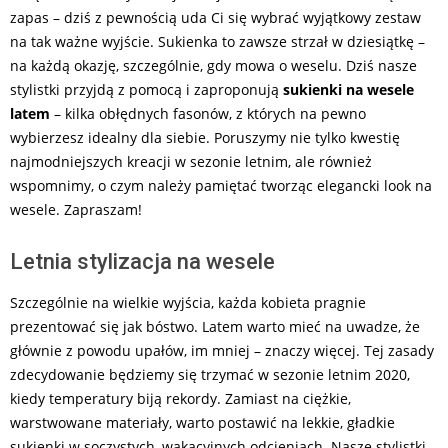
zapas – dziś z pewnością uda Ci się wybrać wyjątkowy zestaw
na tak ważne wyjście. Sukienka to zawsze strzał w dziesiątkę –
na każdą okazję, szczególnie, gdy mowa o weselu. Dziś nasze
stylistki przyjdą z pomocą i zaproponują
sukienki na wesele
latem
– kilka obłędnych fasonów, z których na pewno
wybierzesz idealny dla siebie. Poruszymy nie tylko kwestię
najmodniejszych kreacji w sezonie letnim, ale również
wspomnimy, o czym należy pamiętać tworząc elegancki look na
wesele. Zapraszam!
Letnia stylizacja na wesele
Szczególnie na wielkie wyjścia, każda kobieta pragnie
prezentować się jak bóstwo. Latem warto mieć na uwadze, że
głównie z powodu upałów, im mniej – znaczy więcej. Tej zasady
zdecydowanie będziemy się trzymać w sezonie letnim 2020,
kiedy temperatury biją rekordy. Zamiast na ciężkie,
warstwowane materiały, warto postawić na lekkie, gładkie
sukienki w soczystych, wakacyjnych odcieniach. Nasze stylistki