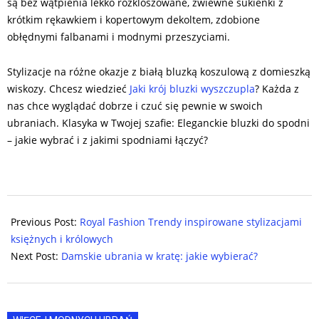
są bez wątpienia lekko rozkloszowane, zwiewne sukienki z
krótkim rękawkiem i kopertowym dekoltem, zdobione
obłędnymi falbanami i modnymi przeszyciami.
Stylizacje na różne okazje z białą bluzką koszulową z domieszką
wiskozy. Chcesz wiedzieć
Jaki krój bluzki wyszczupla
? Każda z
nas chce wyglądać dobrze i czuć się pewnie w swoich
ubraniach. Klasyka w Twojej szafie: Eleganckie bluzki do spodni
– jakie wybrać i z jakimi spodniami łączyć?
2025-
01-
Previous Post:
Royal Fashion Trendy inspirowane stylizacjami
27
księżnych i królowych
Next Post:
Damskie ubrania w kratę: jakie wybierać?