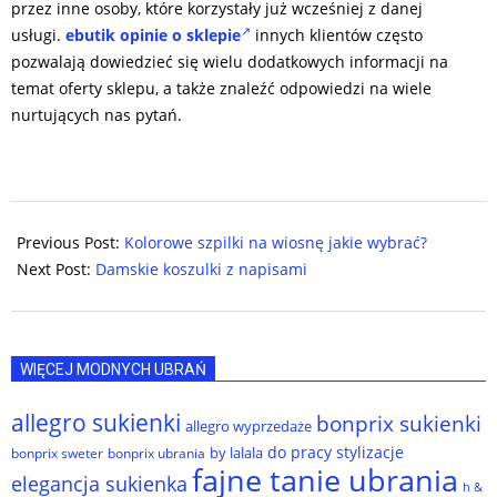
przez inne osoby, które korzystały już wcześniej z danej
usługi.
ebutik opinie o sklepie
innych klientów często
pozwalają dowiedzieć się wielu dodatkowych informacji na
temat oferty sklepu, a także znaleźć odpowiedzi na wiele
nurtujących nas pytań.
2024-
04-
Previous Post:
Kolorowe szpilki na wiosnę jakie wybrać?
28
Next Post:
Damskie koszulki z napisami
WIĘCEJ MODNYCH UBRAŃ
allegro sukienki
bonprix sukienki
allegro wyprzedaże
do pracy stylizacje
by lalala
bonprix sweter
bonprix ubrania
fajne tanie ubrania
elegancja sukienka
h &