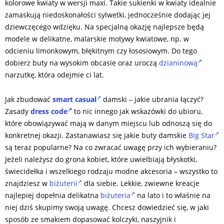
kolorowe kwiaty w wersji maxi. Takie sukienki w kwiaty idealnie
zamaskują niedoskonałości sylwetki, jednocześnie dodając jej
dziewczęcego wdzięku. Na specjalną okazję najlepsze będą
modele w delikatne, malarskie motywy kwiatowe, np. w
odcieniu limonkowym, błękitnym czy łososiowym. Do tego
dobierz buty na wysokim obcasie oraz uroczą
dzianinową
narzutkę, która odejmie ci lat.
Jak zbudować
smart casual
damski – jakie ubrania łączyć?
Zasady
dress code
to nic innego jak wskazówki do ubioru,
które obowiązywać mają w danym miejscu lub odnoszą się do
konkretnej okazji. Zastanawiasz się jakie buty damskie
Big Star
są teraz popularne? Na co zwracać uwagę przy ich wybieraniu?
Jeżeli należysz do grona kobiet, które uwielbiają błyskotki,
świecidełka i wszelkiego rodzaju modne akcesoria – wszystko to
znajdziesz w
biżuterii
dla siebie. Lekkie, zwiewne kreacje
najlepiej dopełnia delikatna
biżuteria
na lato i to właśnie na
niej dziś skupimy swoją uwagę. Chcesz dowiedzieć się, w jaki
sposób ze smakiem dopasować kolczyki, naszyjnik i