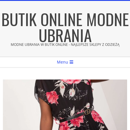
Skip
BUTIK ONLINE MODNE
to
content
UBRANIA
MODNE UBRANIA W BUTIK ONLINE - NAJLEPSZE SKLEPY Z ODZIEŻĄ
Secondary
Menu
Navigation
Menu