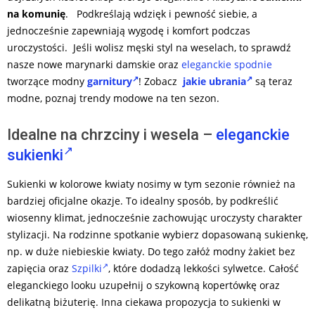
na komunię
.
Podkreślają wdzięk i pewność siebie, a
jednocześnie zapewniają wygodę i komfort podczas
uroczystości. Jeśli wolisz męski styl na weselach, to sprawdź
nasze nowe marynarki damskie oraz
eleganckie spodnie
tworzące modny
garnitury
! Zobacz
jakie ubrania
są teraz
modne, poznaj trendy modowe na ten sezon.
Idealne na chrzciny i wesela –
eleganckie
sukienki
Sukienki w kolorowe kwiaty nosimy w tym sezonie również na
bardziej oficjalne okazje. To idealny sposób, by podkreślić
wiosenny klimat, jednocześnie zachowując uroczysty charakter
stylizacji. Na rodzinne spotkanie wybierz dopasowaną sukienkę,
np. w duże niebieskie kwiaty. Do tego załóż modny żakiet bez
zapięcia oraz
Szpilki
, które dodadzą lekkości sylwetce. Całość
eleganckiego looku uzupełnij o szykowną kopertówkę oraz
delikatną biżuterię. Inna ciekawa propozycja to sukienki w