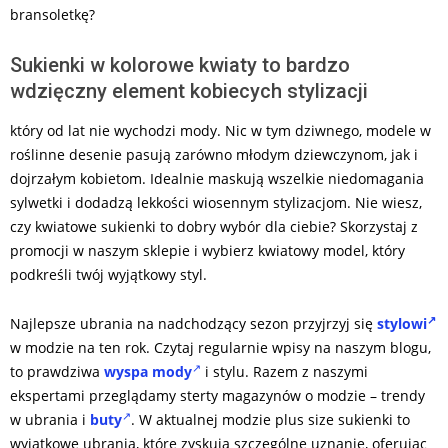
bransoletkę?
Sukienki w kolorowe kwiaty to bardzo
wdzięczny element kobiecych stylizacji
który od lat nie wychodzi mody. Nic w tym dziwnego, modele w
roślinne desenie pasują zarówno młodym dziewczynom, jak i
dojrzałym kobietom. Idealnie maskują wszelkie niedomagania
sylwetki i dodadzą lekkości wiosennym stylizacjom. Nie wiesz,
czy kwiatowe sukienki to dobry wybór dla ciebie? Skorzystaj z
promocji w naszym sklepie i wybierz kwiatowy model, który
podkreśli twój wyjątkowy styl.
Najlepsze ubrania na nadchodzący sezon przyjrzyj się
stylowi
w modzie na ten rok. Czytaj regularnie wpisy na naszym blogu,
to prawdziwa
wyspa mody
i stylu. Razem z naszymi
ekspertami przeglądamy sterty magazynów o modzie – trendy
w ubrania i
buty
. W aktualnej modzie plus size sukienki to
wyjątkowe ubrania, które zyskują szczególne uznanie, oferując