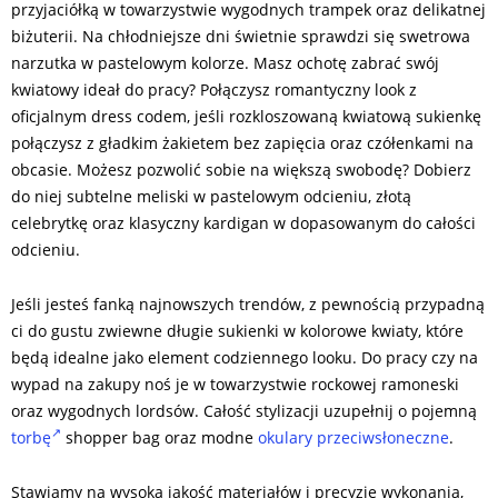
przyjaciółką w towarzystwie wygodnych trampek oraz delikatnej
biżuterii. Na chłodniejsze dni świetnie sprawdzi się swetrowa
narzutka w pastelowym kolorze. Masz ochotę zabrać swój
kwiatowy ideał do pracy? Połączysz romantyczny look z
oficjalnym dress codem, jeśli rozkloszowaną kwiatową sukienkę
połączysz z gładkim żakietem bez zapięcia oraz czółenkami na
obcasie. Możesz pozwolić sobie na większą swobodę? Dobierz
do niej subtelne meliski w pastelowym odcieniu, złotą
celebrytkę oraz klasyczny kardigan w dopasowanym do całości
odcieniu.
Jeśli jesteś fanką najnowszych trendów, z pewnością przypadną
ci do gustu zwiewne długie sukienki w kolorowe kwiaty, które
będą idealne jako element codziennego looku. Do pracy czy na
wypad na zakupy noś je w towarzystwie rockowej ramoneski
oraz wygodnych lordsów. Całość stylizacji uzupełnij o pojemną
torbę
shopper bag oraz modne
okulary przeciwsłoneczne
.
Stawiamy na wysoką jakość materiałów i precyzję wykonania,