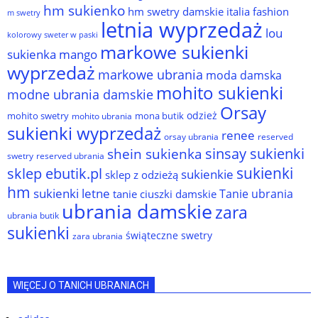
hm sukienko
hm swetry damskie
italia fashion
m swetry
letnia wyprzedaż
lou
kolorowy sweter w paski
markowe sukienki
sukienka
mango
wyprzedaż
markowe ubrania
moda damska
mohito sukienki
modne ubrania damskie
Orsay
odzież
mohito swetry
mona butik
mohito ubrania
sukienki wyprzedaż
renee
orsay ubrania
reserved
sinsay sukienki
shein sukienka
reserved ubrania
swetry
sukienki
sklep ebutik.pl
sukienkie
sklep z odzieżą
hm
sukienki letne
Tanie ubrania
tanie ciuszki damskie
ubrania damskie
zara
ubrania butik
sukienki
świąteczne swetry
zara ubrania
WIĘCEJ O TANICH UBRANIACH