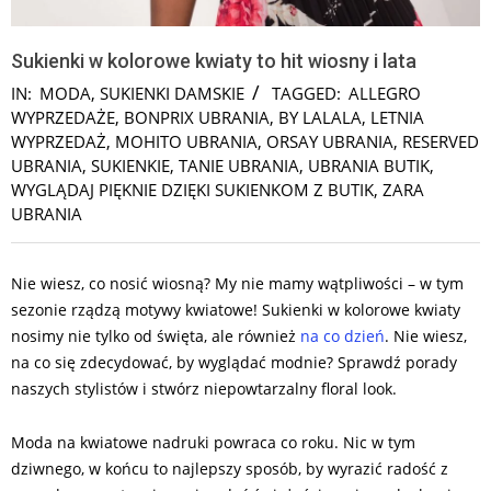
Sukienki w kolorowe kwiaty to hit wiosny i lata
IN:
MODA
,
SUKIENKI DAMSKIE
TAGGED:
ALLEGRO
WYPRZEDAŻE
,
BONPRIX UBRANIA
,
BY LALALA
,
LETNIA
WYPRZEDAŻ
,
MOHITO UBRANIA
,
ORSAY UBRANIA
,
RESERVED
UBRANIA
,
SUKIENKIE
,
TANIE UBRANIA
,
UBRANIA BUTIK
,
WYGLĄDAJ PIĘKNIE DZIĘKI SUKIENKOM Z BUTIK
,
ZARA
UBRANIA
Nie wiesz, co nosić wiosną? My nie mamy wątpliwości – w tym
sezonie rządzą motywy kwiatowe! Sukienki w kolorowe kwiaty
nosimy nie tylko od święta, ale również
na co dzień
. Nie wiesz,
na co się zdecydować, by wyglądać modnie? Sprawdź porady
naszych stylistów i stwórz niepowtarzalny floral look.
Moda na kwiatowe nadruki powraca co roku. Nic w tym
dziwnego, w końcu to najlepszy sposób, by wyrazić radość z