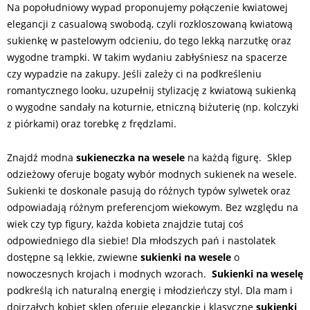
Na popołudniowy wypad proponujemy połączenie kwiatowej
elegancji z casualową swobodą, czyli rozkloszowaną kwiatową
sukienkę w pastelowym odcieniu, do tego lekką narzutkę oraz
wygodne trampki. W takim wydaniu zabłyśniesz na spacerze
czy wypadzie na zakupy. Jeśli zależy ci na podkreśleniu
romantycznego looku, uzupełnij stylizację z kwiatową sukienką
o wygodne sandały na koturnie, etniczną biżuterię (np. kolczyki
z piórkami) oraz torebkę z frędzlami.
Znajdź modna
sukieneczka na wesele
na każdą figurę. Sklep
odzieżowy oferuje bogaty wybór modnych sukienek na wesele.
Sukienki te doskonale pasują do różnych typów sylwetek oraz
odpowiadają różnym preferencjom wiekowym. Bez względu na
wiek czy typ figury, każda kobieta znajdzie tutaj coś
odpowiedniego dla siebie! Dla młodszych pań i nastolatek
dostępne są lekkie, zwiewne
sukienki na wesele
o
nowoczesnych krojach i modnych wzorach.
Sukienki na weselę
podkreślą ich naturalną energię i młodzieńczy styl. Dla mam i
dojrzałych kobiet sklep oferuje eleganckie i klasyczne
sukienki