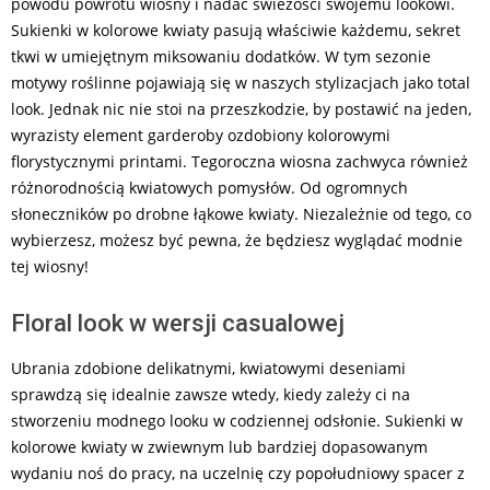
powodu powrotu wiosny i nadać świeżości swojemu lookowi.
Sukienki w kolorowe kwiaty pasują właściwie każdemu, sekret
tkwi w umiejętnym miksowaniu dodatków. W tym sezonie
motywy roślinne pojawiają się w naszych stylizacjach jako total
look. Jednak nic nie stoi na przeszkodzie, by postawić na jeden,
wyrazisty element garderoby ozdobiony kolorowymi
florystycznymi printami. Tegoroczna wiosna zachwyca również
różnorodnością kwiatowych pomysłów. Od ogromnych
słoneczników po drobne łąkowe kwiaty. Niezależnie od tego, co
wybierzesz, możesz być pewna, że będziesz wyglądać modnie
tej wiosny!
Floral look w wersji casualowej
Ubrania zdobione delikatnymi, kwiatowymi deseniami
sprawdzą się idealnie zawsze wtedy, kiedy zależy ci na
stworzeniu modnego looku w codziennej odsłonie. Sukienki w
kolorowe kwiaty w zwiewnym lub bardziej dopasowanym
wydaniu noś do pracy, na uczelnię czy popołudniowy spacer z