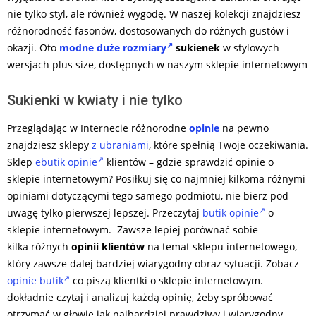
nie tylko styl, ale również wygodę. W naszej kolekcji znajdziesz
różnorodność fasonów, dostosowanych do różnych gustów i
okazji. Oto
modne duże rozmiary
sukienek
w stylowych
wersjach plus size, dostępnych w naszym sklepie internetowym
Sukienki w kwiaty i nie tylko
Przeglądając w Internecie różnorodne
opinie
na pewno
znajdziesz sklepy
z ubraniami
, które spełnią Twoje oczekiwania.
Sklep
ebutik opinie
klientów – gdzie sprawdzić opinie o
sklepie internetowym? Posiłkuj się co najmniej kilkoma różnymi
opiniami dotyczącymi tego samego podmiotu, nie bierz pod
uwagę tylko pierwszej lepszej. Przeczytaj
butik opinie
o
sklepie internetowym. Zawsze lepiej porównać sobie
kilka różnych
opinii klientów
na temat sklepu internetowego,
który zawsze dalej bardziej wiarygodny obraz sytuacji. Zobacz
opinie butik
co piszą klientki o sklepie internetowym.
dokładnie czytaj i analizuj każdą opinię, żeby spróbować
otrzymać w głowie jak najbardziej prawdziwy i wiarygodny