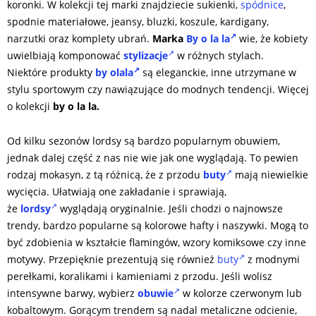
koronki. W kolekcji tej marki znajdziecie sukienki,
spódnice
,
spodnie materiałowe, jeansy, bluzki, koszule, kardigany,
narzutki oraz komplety ubrań.
Marka
By o la la
wie, że kobiety
uwielbiają komponować
stylizacje
w różnych stylach.
Niektóre produkty
by olala
są eleganckie, inne utrzymane w
stylu sportowym czy nawiązujące do modnych tendencji. Więcej
o kolekcji
by o la la.
Od kilku sezonów lordsy są bardzo popularnym obuwiem,
jednak dalej część z nas nie wie jak one wyglądają. To pewien
rodzaj mokasyn, z tą różnicą, że z przodu
buty
mają niewielkie
wycięcia. Ułatwiają one zakładanie i sprawiają,
że
lordsy
wyglądają oryginalnie. Jeśli chodzi o najnowsze
trendy, bardzo popularne są kolorowe hafty i naszywki. Mogą to
być zdobienia w kształcie flamingów, wzory komiksowe czy inne
motywy. Przepięknie prezentują się również
buty
z modnymi
perełkami, koralikami i kamieniami z przodu. Jeśli wolisz
intensywne barwy, wybierz
obuwie
w kolorze czerwonym lub
kobaltowym. Gorącym trendem są nadal metaliczne odcienie,