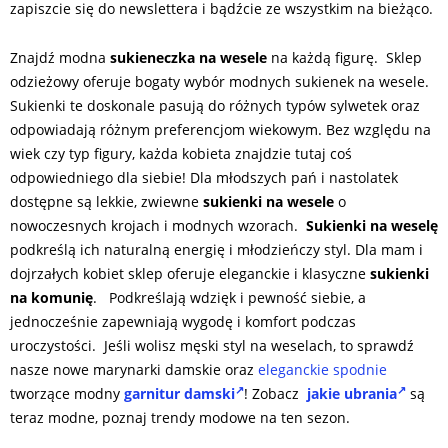
zapiszcie się do newslettera i bądźcie ze wszystkim na bieżąco.
Znajdź modna
sukieneczka na wesele
na każdą figurę. Sklep
odzieżowy oferuje bogaty wybór modnych sukienek na wesele.
Sukienki te doskonale pasują do różnych typów sylwetek oraz
odpowiadają różnym preferencjom wiekowym. Bez względu na
wiek czy typ figury, każda kobieta znajdzie tutaj coś
odpowiedniego dla siebie! Dla młodszych pań i nastolatek
dostępne są lekkie, zwiewne
sukienki na wesele
o
nowoczesnych krojach i modnych wzorach.
Sukienki na weselę
podkreślą ich naturalną energię i młodzieńczy styl. Dla mam i
dojrzałych kobiet sklep oferuje eleganckie i klasyczne
sukienki
na komunię
.
Podkreślają wdzięk i pewność siebie, a
jednocześnie zapewniają wygodę i komfort podczas
uroczystości. Jeśli wolisz męski styl na weselach, to sprawdź
nasze nowe marynarki damskie oraz
eleganckie spodnie
tworzące modny
garnitur damski
! Zobacz
jakie ubrania
są
teraz modne, poznaj trendy modowe na ten sezon.