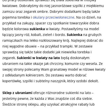
kwiatowe. Dobrałyśmy do niej jasnoróżowe szpilki z miękkiemu
zamszu oraz zegarek ombre. Dobrymi dodatkami będą także
pojemna torebka i
okulary przeciwsłoneczne
. Na co dzień, na
przykład na zakupy, spacer czy spotkanie towarzyskie dobra
będzie kolorowa
sukienka
w kwiaty. Postawiłyśmy na model
łączący jasny róż, kobalt, zieleń i bordo.
Sukienka
na grubych
ramiączkach ma lekko rozkloszowany krój. Najlepiej dobrać do
niej wygodne obuwie – na przykład trampki. W zestawie
sprawdzą się także takie dodatki jak niewielka torebka i
zegarek.
Sukienki w kwiaty na lato
będą doskonałym
ubraniem na takie okazje jak chrzciny, komunie czy wesela. Ze
swojej strony polecamy Wam granatowy model w różowe kwiaty
z odkładanym kołnierzem. Do zestawu warto dobrać
kopertówkę, szpilki i subtelny naszyjnik, który ozdobi dekolt.
Sklep z ubraniami
oferuje różnorodne sukienki na lato –
jesteśmy pewne, że każda z Was znajdzie coś dla siebie.
Śledźcie stronę sklepu, aby uzyskać atrakcyjne rabaty lub