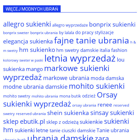
WIĘCEJ MODNYCH UBRAŃ
allegro sukienki
bonprix sukienki
allegro wyprzedaże
do pracy stylizacje
by lalala
bonprix sweter
bonprix ubrania
fajne tanie ubrania
elegancja sukienka
h &
hm sukienko
hm swetry damskie
italia fashion
m swetry
letnia wyprzedaż
lou
kolorowy sweter w paski
markowe sukienki
sukienka
mango
wyprzedaż
markowe ubrania
moda damska
mohito sukienki
modne ubrania damskie
Orsay
odzież
mohito swetry
mona butik
mohito ubrania
sukienki wyprzedaż
renee
orsay ubrania
reserved
sinsay sukienki
shein sukienka
reserved ubrania
swetry
sukienki
sklep ebutik.pl
sukienkie
sklep z odzieżą
hm
sukienki letne
Tanie ubrania
tanie ciuszki damskie
ubrania damskie
zara
ubrania butik