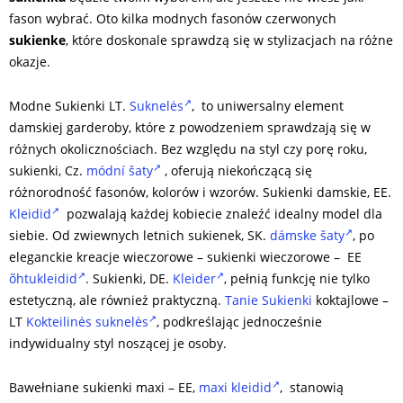
fason wybrać. Oto kilka modnych fasonów czerwonych
sukienke
, które doskonale sprawdzą się w stylizacjach na różne
okazje.
Modne Sukienki LT.
Suknelės
, to uniwersalny element
damskiej garderoby, które z powodzeniem sprawdzają się w
różnych okolicznościach. Bez względu na styl czy porę roku,
sukienki, Cz.
módní šaty
, oferują niekończącą się
różnorodność fasonów, kolorów i wzorów. Sukienki damskie, EE.
Kleidid
pozwalają każdej kobiecie znaleźć idealny model dla
siebie. Od zwiewnych letnich sukienek, SK.
dámske šaty
, po
eleganckie kreacje wieczorowe – sukienki wieczorowe – EE
õhtukleidid
. Sukienki, DE.
Kleider
, pełnią funkcję nie tylko
estetyczną, ale również praktyczną.
Tanie Sukienki
koktajlowe –
LT
Kokteilinės suknelės
, podkreślając jednocześnie
indywidualny styl noszącej je osoby.
Bawełniane sukienki maxi – EE,
maxi kleidid
, stanowią