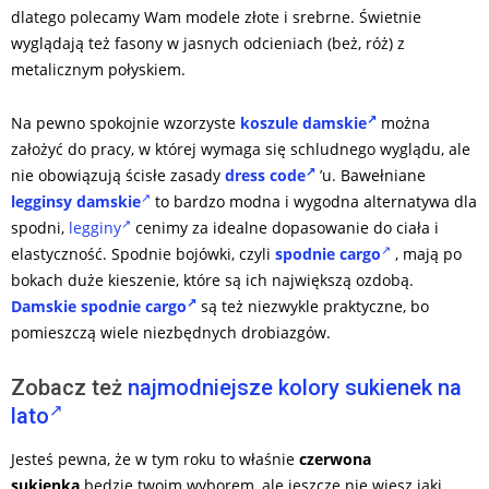
dlatego polecamy Wam modele złote i srebrne. Świetnie
wyglądają też fasony w jasnych odcieniach (beż, róż) z
metalicznym połyskiem.
Na pewno spokojnie wzorzyste
koszule damskie
można
założyć do pracy, w której wymaga się schludnego wyglądu, ale
nie obowiązują ścisłe zasady
dress code
’u. Bawełniane
legginsy damskie
to bardzo modna i wygodna alternatywa dla
spodni,
legginy
cenimy za idealne dopasowanie do ciała i
elastyczność. Spodnie bojówki, czyli
spodnie cargo
, mają po
bokach duże kieszenie, które są ich największą ozdobą.
Damskie spodnie cargo
są też niezwykle praktyczne, bo
pomieszczą wiele niezbędnych drobiazgów.
Zobacz też
najmodniejsze kolory sukienek na
lato
Jesteś pewna, że w tym roku to właśnie
czerwona
sukienka
będzie twoim wyborem, ale jeszcze nie wiesz jaki