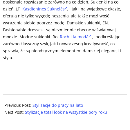
doskonałe rozwiązanie zarówno na co dzień. Sukienki na co
dzień, LT
Kasdieninės Suknelės
, jak i na wyjątkowe okazje,
oferują nie tylko wygodę noszenia, ale także możliwość
wyrażenia siebie poprzez modę. Damskie sukienki, EN.
Fashionable dresses są niezmiennie obecne w światowej
modzie. Modne sukienki Ro.
Rochii la modă
, podkreślając
zarówno klasyczny szyk, jak i nowoczesną kreatywność, co
sprawia, że są nieodłącznym elementem damskiej elegancji i
stylu.
2024-
05-
Previous Post:
Stylizacje do pracy na lato
06
Next Post:
Stylizacje total look na wszystkie pory roku