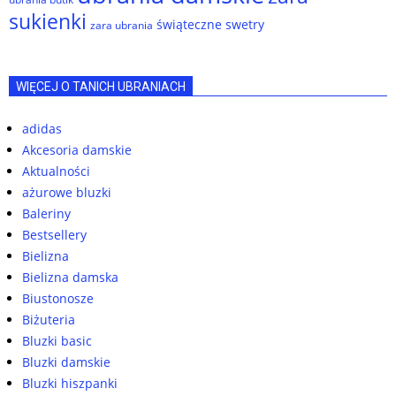
sukienki
świąteczne swetry
zara ubrania
WIĘCEJ O TANICH UBRANIACH
adidas
Akcesoria damskie
Aktualności
ażurowe bluzki
Baleriny
Bestsellery
Bielizna
Bielizna damska
Biustonosze
Biżuteria
Bluzki basic
Bluzki damskie
Bluzki hiszpanki