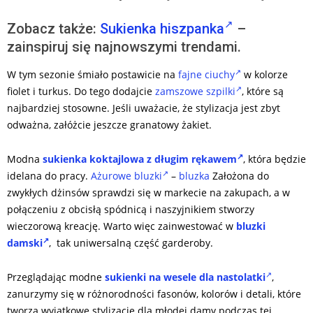
Zobacz także:
Sukienka hiszpanka
–
zainspiruj się najnowszymi trendami.
W tym sezonie śmiało postawicie na
fajne ciuchy
w kolorze
fiolet i turkus. Do tego dodajcie
zamszowe szpilki
, które są
najbardziej stosowne. Jeśli uważacie, że stylizacja jest zbyt
odważna, załóżcie jeszcze granatowy żakiet.
Modna
sukienka koktajlowa z długim rękawem
, która będzie
idelana do pracy.
Ażurowe bluzki
–
bluzka
Założona do
zwykłych dżinsów sprawdzi się w markecie na zakupach, a w
połączeniu z obcisłą spódnicą i naszyjnikiem stworzy
wieczorową kreację. Warto więc zainwestować w
bluzki
damski
, tak uniwersalną część garderoby.
Przeglądając modne
sukienki na wesele dla nastolatki
,
zanurzymy się w różnorodności fasonów, kolorów i detali, które
tworzą wyjątkowe stylizacje dla młodej damy podczas tej