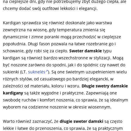
na cieplejsze dni, gdy nie potrzebujemy zbyt dużego ciepła, ale
chcemy dodać swój outfitowi lekkości i elegancji.
Kardigan sprawdza się również doskonale jako warstwa
zewnętrzna na wiosnę, gdy temperatura zmienia się
dynamicznie i zimne poranki mogą przechodzić w cieplejsze
popołudnia. Długi fason pozwala na łatwe rozebranie go i
schowanie, gdy robi się za ciepło.
Sweter damskie
typu
kardigan są również bardzo wszechstronne w stylizacji. Mogą
być noszone zarówno do spodni, jak i do spódnic czy nawet do
sukienki (LT.
suknelės
). Są one świetnym uzupełnieniem wielu
różnych stylów, od casualowego po bardziej elegancki, w
zależności od materiału, koloru i wzoru.
Długie swetry damskie
kardigany
są także wygodne i praktyczne. Zapewniają one
swobodę ruchów i komfort noszenia, co sprawia, że są idealnym
wyborem na codzienne noszenie w okresie wiosennym.
Warto również zaznaczyć, że
długie sweter damski
są często
lekkie i łatwe do przenoszenia, co sprawia, że są praktycznym