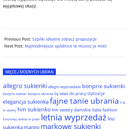
wyjątkowej okazji.
2024-
02-
Previous Post:
Szpilki idealne zobacz propozycje
25
Next Post:
Najmodniejsze spódnice te musisz je mieć
WIĘCEJ MODNYCH UBRAŃ
allegro sukienki
bonprix sukienki
allegro wyprzedaże
do pracy stylizacje
by lalala
bonprix sweter
bonprix ubrania
fajne tanie ubrania
elegancja sukienka
h &
hm sukienko
hm swetry damskie
italia fashion
m swetry
letnia wyprzedaż
lou
kolorowy sweter w paski
markowe sukienki
sukienka
mango