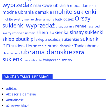
wyprzedaż
markowe ubrania
moda damska
mohito sukienki
modne ubrania damskie
Orsay
odzież
mohito swetry
mona butik
mohito ubrania
sukienki wyprzedaż
renee
orsay ubrania
reserved
sinsay sukienki
shein sukienka
reserved ubrania
swetry
sukienki
sklep ebutik.pl
sukienkie
sklep z odzieżą
hm
sukienki letne
Tanie ubrania
tanie ciuszki damskie
ubrania damskie
zara
ubrania butik
sukienki
świąteczne swetry
zara ubrania
WIĘCEJ O TANICH UBRANIACH
adidas
Akcesoria damskie
Aktualności
ażurowe bluzki