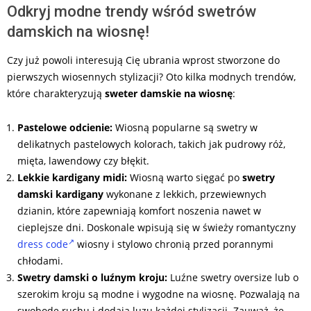
Odkryj modne trendy wśród swetrów
damskich na wiosnę!
Czy już powoli interesują Cię ubrania wprost stworzone do
pierwszych wiosennych stylizacji? Oto kilka modnych trendów,
które charakteryzują
sweter damskie na wiosnę
:
Pastelowe odcienie:
Wiosną popularne są swetry w
delikatnych pastelowych kolorach, takich jak pudrowy róż,
mięta, lawendowy czy błękit.
Lekkie kardigany midi:
Wiosną warto sięgać po
swetry
damski kardigany
wykonane z lekkich, przewiewnych
dzianin, które zapewniają komfort noszenia nawet w
cieplejsze dni. Doskonale wpisują się w świeży romantyczny
dress code
wiosny i stylowo chronią przed porannymi
chłodami.
Swetry damski o luźnym kroju:
Luźne swetry oversize lub o
szerokim kroju są modne i wygodne na wiosnę. Pozwalają na
swobodę ruchu i dodają luzu każdej stylizacji. Zauważ, że