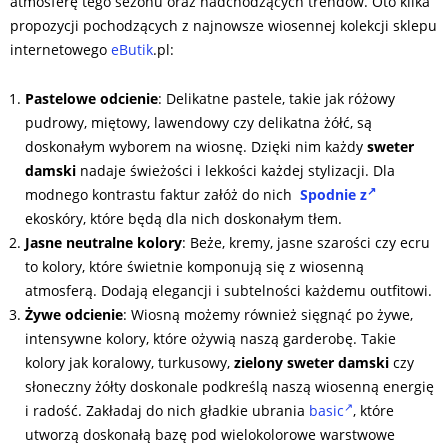
atmosferę tego sezonu oraz nadchodzących trendów. Oto kilka
propozycji pochodzących z najnowsze wiosennej kolekcji sklepu
internetowego
eButik
.pl:
Pastelowe odcienie
: Delikatne pastele, takie jak różowy
pudrowy, miętowy, lawendowy czy delikatna żółć, są
doskonałym wyborem na wiosnę. Dzięki nim każdy
sweter
damski
nadaje świeżości i lekkości każdej stylizacji. Dla
modnego kontrastu faktur załóż do nich
Spodnie z
ekoskóry, które będą dla nich doskonałym tłem.
Jasne neutralne kolory
: Beże, kremy, jasne szarości czy ecru
to kolory, które świetnie komponują się z wiosenną
atmosferą. Dodają elegancji i subtelności każdemu outfitowi.
Żywe odcienie
: Wiosną możemy również sięgnąć po żywe,
intensywne kolory, które ożywią naszą garderobę. Takie
kolory jak koralowy, turkusowy,
zielony sweter damski
czy
słoneczny żółty doskonale podkreślą naszą wiosenną energię
i radość. Zakładaj do nich gładkie ubrania
basic
, które
utworzą doskonałą bazę pod wielokolorowe warstwowe