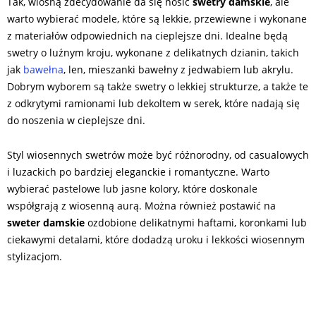
Tak, wiosną zdecydowanie da się nosić
swetry damskie
, ale
warto wybierać modele, które są lekkie, przewiewne i wykonane
z materiałów odpowiednich na cieplejsze dni. Idealne będą
swetry o luźnym kroju, wykonane z delikatnych dzianin, takich
jak
bawełna
, len, mieszanki bawełny z jedwabiem lub akrylu.
Dobrym wyborem są także swetry o lekkiej strukturze, a także te
z odkrytymi ramionami lub dekoltem w serek, które nadają się
do noszenia w cieplejsze dni.
Styl wiosennych swetrów może być różnorodny, od casualowych
i luzackich po bardziej eleganckie i romantyczne. Warto
wybierać pastelowe lub jasne kolory, które doskonale
współgrają z wiosenną aurą. Można również postawić na
sweter damskie
ozdobione delikatnymi haftami, koronkami lub
ciekawymi detalami, które dodadzą uroku i lekkości wiosennym
stylizacjom.