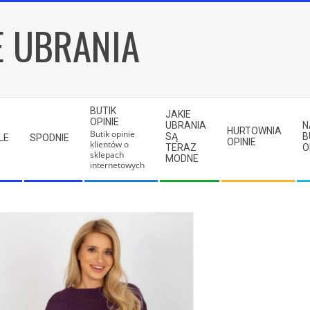
E UBRANIA
BUTIK
JAKIE
OPINIE
UBRANIA
N
HURTOWNIA
Butik opinie
SĄ
B
LE
SPODNIE
OPINIE
klientów o
TERAZ
O
sklepach
MODNE
internetowych