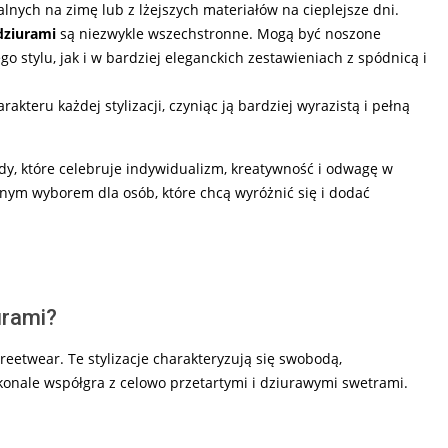
nych na zimę lub z lżejszych materiałów na cieplejsze dni.
dziurami
są niezwykle wszechstronne. Mogą być noszone
 stylu, jak i w bardziej eleganckich zestawieniach z spódnicą i
akteru każdej stylizacji, czyniąc ją bardziej wyrazistą i pełną
y, które celebruje indywidualizm, kreatywność i odwagę w
nym wyborem dla osób, które chcą wyróżnić się i dodać
urami?
reetwear. Te stylizacje charakteryzują się swobodą,
onale współgra z celowo przetartymi i dziurawymi swetrami.