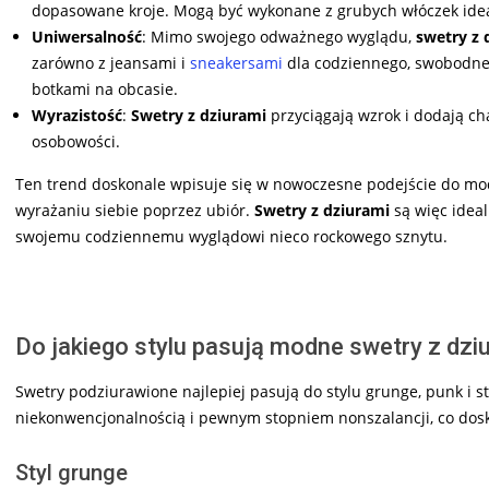
dopasowane kroje. Mogą być wykonane z grubych włóczek ideal
Uniwersalność
: Mimo swojego odważnego wyglądu,
swetry z 
zarówno z jeansami i
sneakersami
dla codziennego, swobodnego
botkami na obcasie.
Wyrazistość
:
Swetry z dziurami
przyciągają wzrok i dodają char
osobowości.
Ten trend doskonale wpisuje się w nowoczesne podejście do mod
wyrażaniu siebie poprzez ubiór.
Swetry z dziurami
są więc ideal
swojemu codziennemu wyglądowi nieco rockowego sznytu.
Do jakiego stylu pasują modne swetry z dzi
Swetry podziurawione najlepiej pasują do stylu grunge, punk i st
niekonwencjonalnością i pewnym stopniem nonszalancji, co dosk
Styl grunge