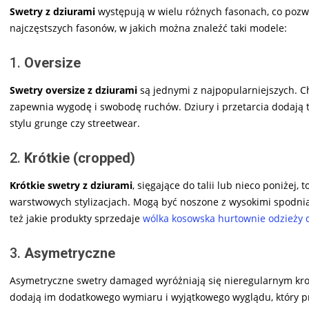
Swetry z dziurami
występują w wielu różnych fasonach, co pozwal
najczęstszych fasonów, w jakich można znaleźć taki modele:
1.
Oversize
Swetry oversize z dziurami
są jednymi z najpopularniejszych. Ch
zapewnia wygodę i swobodę ruchów. Dziury i przetarcia dodają t
stylu grunge czy streetwear.
2.
Krótkie (cropped)
Krótkie swetry z dziurami
, sięgające do talii lub nieco poniżej,
warstwowych stylizacjach. Mogą być noszone z wysokimi spodnia
też jakie produkty sprzedaje
wólka kosowska hurtownie odzieży 
3.
Asymetryczne
Asymetryczne swetry damaged wyróżniają się nieregularnym kroj
dodają im dodatkowego wymiaru i wyjątkowego wyglądu, który p