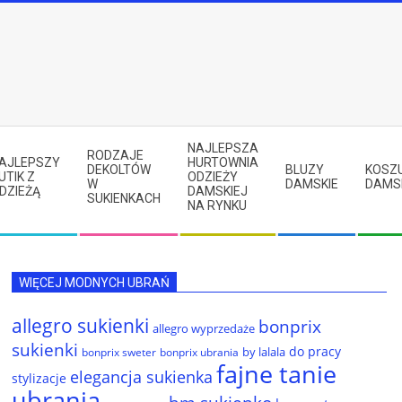
NAJLEPSZA
RODZAJE
AJLEPSZY
HURTOWNIA
DEKOLTÓW
BLUZY
KOSZ
UTIK Z
ODZIEŻY
W
DAMSKIE
DAMS
DZIEŻĄ
DAMSKIEJ
SUKIENKACH
NA RYNKU
WIĘCEJ MODNYCH UBRAŃ
allegro sukienki
bonprix
allegro wyprzedaże
sukienki
do pracy
by lalala
bonprix sweter
bonprix ubrania
fajne tanie
elegancja sukienka
stylizacje
ubrania