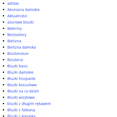
adidas
Akcesoria damskie
Aktualności
ażurowe bluzki
Baleriny
Bestsellery
Bielizna
Bielizna damska
Biustonosze
Biżuteria
Bluzki basic
Bluzki damskie
Bluzki hiszpanki
Bluzki koszulowe
Bluzki na co dzień
Bluzki wizytowe
bluzki z długim rękawem
Bluzki z falbaną
Bluzki z koronką