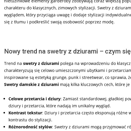
nietuzinkowe elementy garderoby zdobywają coraz większą pop
charakteru do klasycznych, zimowych stylizacji. Swetry z dziuram
wyglądem, który przyciąga uwagę i dodaje stylizacji indywidualn
się z tłumu i podkreślić swoją osobowość poprzez modę.
Nowy trend na swetry z dziurami – czym się
Trend na
swetry z dziurami
polega na wprowadzeniu do klasycz
charakteryzują się celowo umieszczonymi ubytkami i przetarciam
inspirowane są estetyką grunge, punk i streetwear, co sprawia, ż
Swetry damskie z dziurami
mają kilka kluczowych cech, które je
Celowe przetarcia i dziury
: Zamiast standardowej, gładkiej po
dziury i przetarcia, które nadają im unikalny wygląd.
Kontrast tekstur
: Dziury i przetarcia często eksponują różne 
kontrastu do stylizacji.
Różnorodność stylów
: Swetry z dziurami mogą przyjmować ró