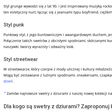
Styl grunge wywodzi się z lat 90. i jest inspirowany muzyką roc
ten estetyczny nurt, łącząc się z jeansami typu boyfriend, ciężki
Styl punk
Punkowy styl, z jego buntowniczym i awangardowym duchem, jes
Połączenie takich swetrów z obcisłymi spodniami, skórzanymi kurt
naszywki, tworzy wyrazisty i odważny look.
Styl streetwear
W streetwearze, który czerpie z mody ulicznej i kultury młodzi
Mogą być zestawiane z luźnymi spodniami, sneakersami, czapkam
dzień
.
Zamów najnowsze swetry z dziurami z naszej nowej kolekcji na
Dla kogo są swetry z dziurami? Zaproponuj k