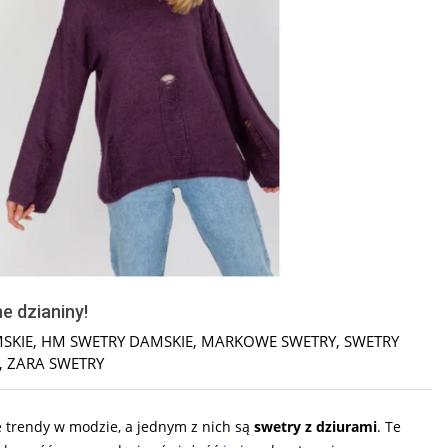
e dzianiny!
SKIE
,
HM SWETRY DAMSKIE
,
MARKOWE SWETRY
,
SWETRY
,
ZARA SWETRY
e trendy w modzie, a jednym z nich są
swetry z dziurami
. Te