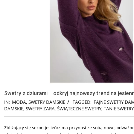
Swetry z dziurami – odkryj najnowszy trend na jesienn
IN:
MODA
,
SWETRY DAMSKIE
TAGGED:
FAJNE SWETRY DAM
DAMSKIE
,
SWETRY ZARA
,
ŚWIĄTECZNE SWETRY
,
TANIE SWETRY
Zbliżający się sezon jesień/zima przynosi ze sobą nowe, odważn