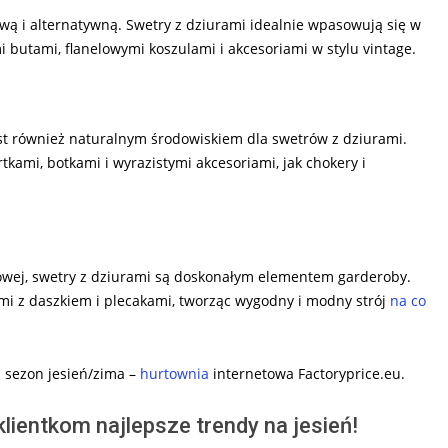
kową i alternatywną. Swetry z dziurami idealnie wpasowują się w
mi butami, flanelowymi koszulami i akcesoriami w stylu vintage.
t również naturalnym środowiskiem dla swetrów z dziurami.
kami, botkami i wyrazistymi akcesoriami, jak chokery i
eżowej, swetry z dziurami są doskonałym elementem garderoby.
i z daszkiem i plecakami, tworząc wygodny i modny strój
na co
 sezon jesień/zima –
hurtownia
internetowa Factoryprice.eu.
lientkom najlepsze trendy na jesień!