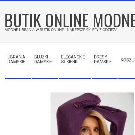
Skip
BUTIK ONLINE MODN
to
content
MODNE UBRANIA W BUTIK ONLINE - NAJLEPSZE SKLEPY Z ODZIEŻĄ
Secondary
Navigation
UBRANIA
BLUZKI
ELEGANCKIE
DRESY
Menu
KOSZU
DAMSKIE
DAMSKIE
SUKIENKI
DAMSKIE