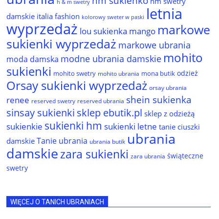
hm sukienko
hm swetry
h & m swetry
letnia
damskie
italia fashion
kolorowy sweter w paski
wyprzedaż
markowe
lou sukienka
mango
sukienki wyprzedaż
markowe ubrania
mohito
modne ubrania damskie
moda damska
sukienki
odzież
mohito swetry
mona butik
mohito ubrania
Orsay sukienki wyprzedaż
orsay ubrania
shein sukienka
renee
reserved ubrania
reserved swetry
sinsay sukienki
sklep ebutik.pl
sklep z odzieżą
sukienki hm
sukienkie
sukienki letne
tanie ciuszki
ubrania
Tanie ubrania
damskie
ubrania butik
damskie
zara sukienki
świąteczne
zara ubrania
swetry
WIĘCEJ O TANICH UBRANIACH