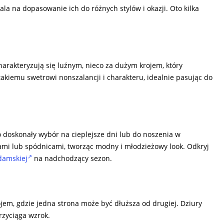
a na dopasowanie ich do różnych stylów i okazji. Oto kilka
arakteryzują się luźnym, nieco za dużym krojem, który
akiemu swetrowi nonszalancji i charakteru, idealnie pasując do
 to doskonały wybór na cieplejsze dni lub do noszenia w
mi lub spódnicami, tworząc modny i młodzieżowy look. Odkryj
damskiej
na nadchodzący sezon.
em, gdzie jedna strona może być dłuższa od drugiej. Dziury
rzyciąga wzrok.