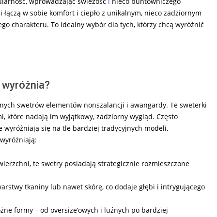
ularność, wprowadzając świeżość
i
nieco buntowniczego
i łączą w sobie komfort i ciepło z unikalnym, nieco zadziornym
ego charakteru. To idealny wybór dla tych, którzy chcą wyróżnić
 wyróżnia?
nych swetrów elementów nonszalancji i awangardy. Te sweterki
i, które nadają im wyjątkowy, zadziorny wygląd. Często
e wyróżniają się na tle bardziej tradycyjnych modeli.
 wyróżniają:
wierzchni, te swetry posiadają strategicznie rozmieszczone
warstwy tkaniny lub nawet skórę, co dodaje głębi i intrygującego
żne formy – od oversize’owych i luźnych po bardziej