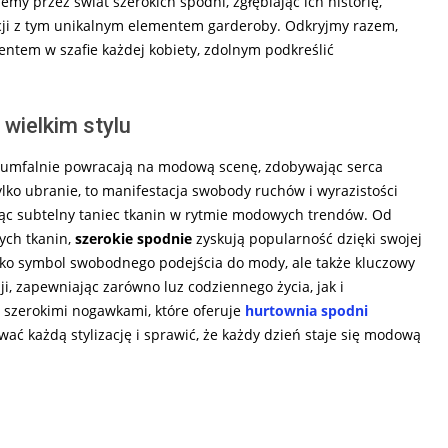
my przez świat szerokich spodni, zgłębiając ich historię,
acji z tym unikalnym elementem garderoby. Odkryjmy razem,
ntem w szafie każdej kobiety, zdolnym podkreślić
wielkim stylu
 triumfalnie powracają na modową scenę, zdobywając serca
lko ubranie, to manifestacja swobody ruchów i wyrazistości
ząc subtelny taniec tkanin w rytmie modowych trendów. Od
ych tkanin,
szerokie spodnie
zyskują popularność dzięki swojej
ylko symbol swobodnego podejścia do mody, ale także kluczowy
i, zapewniając zarówno luz codziennego życia, jak i
z szerokimi nogawkami, które oferuje
hurtownia spodni
ć każdą stylizację i sprawić, że każdy dzień staje się modową