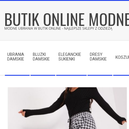
Skip
BUTIK ONLINE MODN
to
content
MODNE UBRANIA W BUTIK ONLINE - NAJLEPSZE SKLEPY Z ODZIEŻĄ
Secondary
Navigation
UBRANIA
BLUZKI
ELEGANCKIE
DRESY
Menu
KOSZU
DAMSKIE
DAMSKIE
SUKIENKI
DAMSKIE