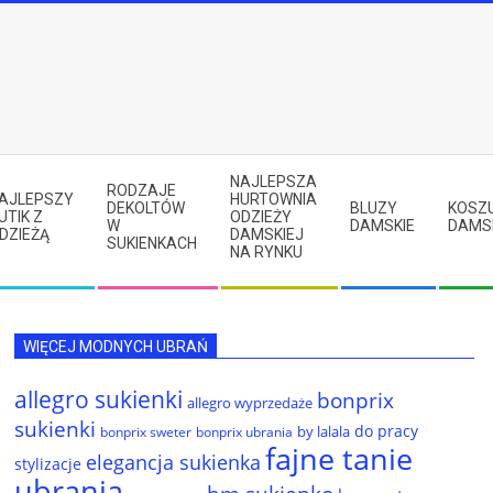
NAJLEPSZA
RODZAJE
AJLEPSZY
HURTOWNIA
DEKOLTÓW
BLUZY
KOSZ
UTIK Z
ODZIEŻY
W
DAMSKIE
DAMS
DZIEŻĄ
DAMSKIEJ
SUKIENKACH
NA RYNKU
WIĘCEJ MODNYCH UBRAŃ
allegro sukienki
bonprix
allegro wyprzedaże
sukienki
do pracy
by lalala
bonprix sweter
bonprix ubrania
fajne tanie
elegancja sukienka
stylizacje
ubrania