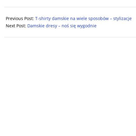
2025-
03-
Previous Post:
T-shirty damskie na wiele sposobów – stylizacje
18
Next Post:
Damskie dresy – noś się wygodnie