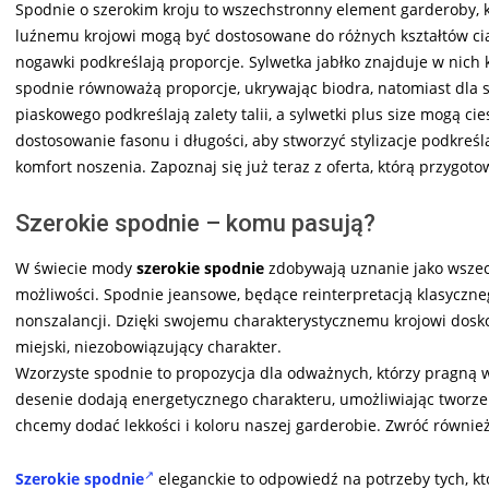
Spodnie o szerokim kroju to wszechstronny element garderoby, 
luźnemu krojowi mogą być dostosowane do różnych kształtów ciała
nogawki podkreślają proporcje. Sylwetka jabłko znajduje w nich 
spodnie równoważą proporcje, ukrywając biodra, natomiast dla sy
piaskowego podkreślają zalety talii, a sylwetki plus size mogą c
dostosowanie fasonu i długości, aby stworzyć stylizacje podkreś
komfort noszenia. Zapoznaj się już teraz z oferta, którą przygo
Szerokie spodnie – komu pasują?
W świecie mody
szerokie spodnie
zdobywają uznanie jako wszec
możliwości. Spodnie jeansowe, będące reinterpretacją klasyczn
nonszalancji. Dzięki swojemu charakterystycznemu krojowi dosko
miejski, niezobowiązujący charakter.
Wzorzyste spodnie to propozycja dla odważnych, którzy pragną 
desenie dodają energetycznego charakteru, umożliwiając tworzenie
chcemy dodać lekkości i koloru naszej garderobie. Zwróć równi
Szerokie spodnie
eleganckie to odpowiedź na potrzeby tych, kt