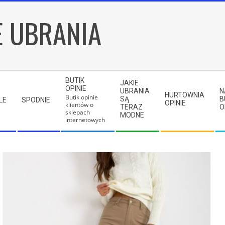
E UBRANIA
BUTIK
JAKIE
OPINIE
UBRANIA
N
HURTOWNIA
Butik opinie
SĄ
B
LE
SPODNIE
OPINIE
klientów o
TERAZ
O
sklepach
MODNE
internetowych