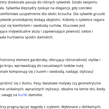
który doskonale pasuje do różnych sylwetek. Dzięki swojemu
. Sylwetka klepsydry zyskuje na elegancji, gdy szerokie
komfortowe uzupełnienie dla okolic brzucha. Dla sylwetki gruszki
lwetki prostokątnej dodają objętości. Kobiety o sylwetce zegara
ieszyć się komfortem i swobodą ruchów. Kluczowe jest
lające indywidualne atuty i zapewniające pewność siebie i
towała hurtownia spodni damskich.
hstronny element garderoby, oferujący różnorodność stylów i
ego kroju, wprowadzają do casualowych looków nutę
nale komponują się z luzem i swobodą, nadając stylizacji
wyróżnić się z tłumu. Pasy, kwiatowe motywy czy geometryczne
 unikalnych, wyrazistych stylizacji. Idealne na letnie dni, kiedy
eż uwagę na
kurtki
damskie.
órzy pragną łączyć wygodę z szykiem. Wykonane z delikatnych,