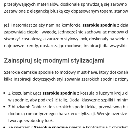
przepływających materiałów, doskonale sprawdzają się zarówno w 
Zestawione z elegancką bluzką czy dopasowanym topem, stanowi
Jeśli natomiast zależy nam na komforcie,
szerokie spodnie
z dzia
zapewniają ciepło i wygodę, jednocześnie zachowując modowy ch
stworzyć casualowy, a zarazem stylowy look, doskonały na wiele 
najnowsze trendy, dostarczając modowej inspiracji dla wszystki
Zainspiruj się modnymi stylizacjami
Szerokie damskie spodnie to modowy must-have, który doskonale
kilka inspiracji dotyczących stylizowania szerokich spodni z róż
Z koszulami: Łącz
szerokie spodnie
z koszulą o luźnym kroju dl
w spodnie, aby podkreślić talię. Dodaj klasyczne szpilki i min
Z bluzkami: Dobierz do szerokich spodni lekką, przewiewną bl
dodadzą romantycznego charakteru stylizacji. Wersje oversize
tworząc swobodny look.
Ze swetrami:
Szerokie spodnie
świetnie kontrastują z obcisły