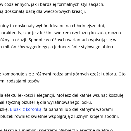
codziennych, jak i bardziej formalnych stylizacjach.
ą doskonałą bazę dla wieczorowych kreacji.
niny to doskonały wybór. Idealne na chłodniejsze dni,
arakter. Łącząc je z lekkim swetrem czy luźną koszulą, można
różnych okazji. Spodnie w różnych wariantach wpisują się w
ch miłośników wygodnego, a jednocześnie stylowego ubioru.
 komponuje się z różnymi rodzajami górnych części ubioru. Oto
nymi rodzajami topów:
a efektu lekkości i elegancji. Możesz delikatnie wsunąć koszulę
imalistyczną biżuterię dla wyrafinowanego looku.
uzkę.
Bluzki z koronką
, falbanami lub delikatnymi wzorami
 bluzek również świetnie współgrają z luźnym krojem spodni,
mi, lekko wsuniętymi swetrami. Wybierz klasyczne swetry o