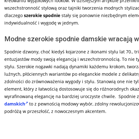
kreowaniu wyjątkowych looków. W dzisiejszym artykule przeniknie
wszechstronność stylową oraz tajniki tworzenia modnych styliz
dlaczego
szerokie spodnie
stały się ponownie niezbędnym eleme
indywidualność i wygodę w jednym.
Modne szerokie spodnie damskie wracają w 
Spodnie dzwony, choć kiedyś kojarzone z ikonami stylu lat 70.,
entuzjastów mody swoją elegancją i wszechstronnością. To nie ty
stylu. Szerokie nogawki nadają dynamiki każdemu krokom, twor
luźnych, płóciennych wariantów po eleganckie modele z delikatn
zdolności do zrównoważenia wygody i stylu. Stanowią one nie t
element, który z łatwością dostosowuje się do różnorodnych okazj
wyrafinowaną elegancję na bardziej uroczyste chwile. Spodnie 
damskich
to z pewnością modowy wybór, zdolny rewolucjonizowa
podróżą w przeszłość, z nowoczesnym akcentem.