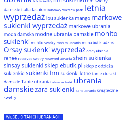
hm sukienko
hm swetry
h & m swetry
letnia
damskie
italia fashion
kolorowy sweter w paski
wyprzedaż
markowe
lou sukienka
mango
sukienki wyprzedaż
markowe ubrania
mohito
modne ubrania damskie
moda damska
sukienki
odzież
mohito swetry
mona butik
mohito ubrania
Orsay sukienki wyprzedaż
orsay ubrania
shein sukienka
renee
reserved ubrania
reserved swetry
sinsay sukienki
sklep ebutik.pl
sklep z odzieżą
sukienki hm
sukienkie
sukienki letne
tanie ciuszki
ubrania
Tanie ubrania
damskie
ubrania butik
damskie
zara sukienki
świąteczne
zara ubrania
swetry
WIĘCEJ O TANICH UBRANIACH