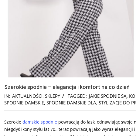
Szerokie spodnie – elegancja i komfort na co dzień
IN:
AKTUALNOŚCI
,
SKLEPY
TAGGED:
JAKIE SPODNIE SĄ
,
KO
SPODNIE DAMSKIE
,
SPODNIE DAMSKIE DLA
,
STYLIZACJE DO P
Szerokie
damskie spodnie
powracają do łask, odnawiając swoje m
niegdyś ikony stylu lat 70., teraz powracają jako wyraz eleganc