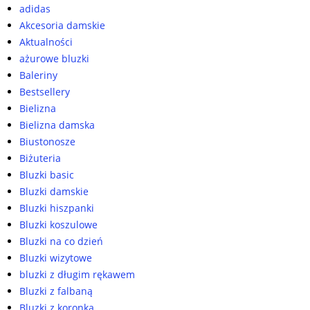
adidas
Akcesoria damskie
Aktualności
ażurowe bluzki
Baleriny
Bestsellery
Bielizna
Bielizna damska
Biustonosze
Biżuteria
Bluzki basic
Bluzki damskie
Bluzki hiszpanki
Bluzki koszulowe
Bluzki na co dzień
Bluzki wizytowe
bluzki z długim rękawem
Bluzki z falbaną
Bluzki z koronką