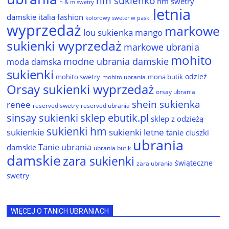
hm sukienko
hm swetry
h & m swetry
letnia
damskie
italia fashion
kolorowy sweter w paski
wyprzedaż
markowe
lou sukienka
mango
sukienki wyprzedaż
markowe ubrania
mohito
modne ubrania damskie
moda damska
sukienki
odzież
mohito swetry
mona butik
mohito ubrania
Orsay sukienki wyprzedaż
orsay ubrania
shein sukienka
renee
reserved ubrania
reserved swetry
sinsay sukienki
sklep ebutik.pl
sklep z odzieżą
sukienki hm
sukienkie
sukienki letne
tanie ciuszki
ubrania
Tanie ubrania
damskie
ubrania butik
damskie
zara sukienki
świąteczne
zara ubrania
swetry
WIĘCEJ O TANICH UBRANIACH