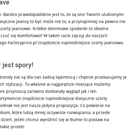
ave
w. Bardzo prawdopodobne jest to, że są one Twoimi ulubionymi
lasyczne jeansy to być może nie to, a przynajmniej na pewno nie
szorty jeansowe. Krótkie denimowe spodenki to idealna
czuć się komfortowo? W takim razie zajrzyj do naszych
go Factoryprice.pl znajdziecie najmodniejsze szorty jeansowe,
jest spory!
trendy nie są dla nas żadną tajemnicą i chętnie przekazujemy je
ch stylizacji. To właśnie w najgorętsze miesiące możemy
óre przynoszą zarówno doskonały wygląd jak i ten
rtymencie znajdziecie najmodniejsze klasyczne szorty
jednak nie jest nasza jedyna propozycja. Co powiecie na
obom, które lubią mniej oczywiste rozwiązania, a przede
 dzień. Jeżeli chcesz wyróżnić się w tłumie to postaw na
takie proste!