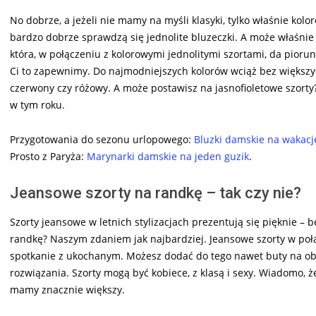
No dobrze, a jeżeli nie mamy na myśli klasyki, tylko właśnie kolo
bardzo dobrze sprawdzą się jednolite bluzeczki. A może właśnie
która, w połączeniu z kolorowymi jednolitymi szortami, da piorun
Ci to zapewnimy. Do najmodniejszych kolorów wciąż bez większyc
czerwony czy różowy. A może postawisz na jasnofioletowe szorty
w tym roku.
Przygotowania do sezonu urlopowego:
Bluzki damskie na wakacj
Prosto z Paryża:
Marynarki damskie na jeden guzik
.
Jeansowe szorty na randkę – tak czy nie?
Szorty jeansowe w letnich stylizacjach prezentują się pięknie –
randkę? Naszym zdaniem jak najbardziej. Jeansowe szorty w po
spotkanie z ukochanym. Możesz dodać do tego nawet buty na obca
rozwiązania. Szorty mogą być kobiece, z klasą i sexy. Wiadomo,
mamy znacznie większy.