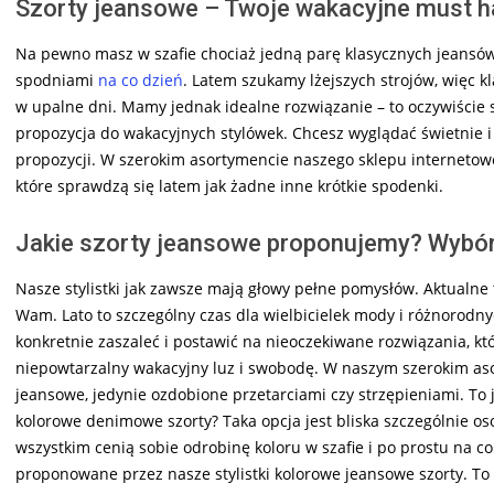
Szorty jeansowe – Twoje wakacyjne must h
Na pewno masz w szafie chociaż jedną parę klasycznych jeansó
spodniami
na co dzień
. Latem szukamy lżejszych strojów, więc k
w upalne dni. Mamy jednak idealne rozwiązanie – to oczywiście 
propozycja do wakacyjnych stylówek. Chcesz wyglądać świetnie i 
propozycji. W szerokim asortymencie naszego sklepu internetowe
które sprawdzą się latem jak żadne inne krótkie spodenki.
Jakie szorty jeansowe proponujemy? Wybór 
Nasze stylistki jak zawsze mają głowy pełne pomysłów. Aktualne 
Wam. Lato to szczególny czas dla wielbicielek mody i różnorodny
konkretnie zaszaleć i postawić na nieoczekiwane rozwiązania, kt
niepowtarzalny wakacyjny luz i swobodę. W naszym szerokim aso
jeansowe, jedynie ozdobione przetarciami czy strzępieniami. To 
kolorowe denimowe szorty? Taka opcja jest bliska szczególnie os
wszystkim cenią sobie odrobinę koloru w szafie i po prostu na co
proponowane przez nasze stylistki kolorowe jeansowe szorty. To 