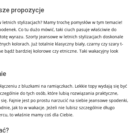
asze propozycje
 w letnich stylizacjach? Mamy trochę pomysłów w tym temacie!
podenek. Co tu dużo mówić, taki ciuch pasuje właściwie do
tę wyrazu. Szorty jeansowe w letnich stylizacjach doskonale
ch kolorach. Już totalnie klasyczny biały, czarny czy szary t-
ne bądź bardziej kolorowe czy etniczne. Taki wakacyjny look
nie
łączeniu z bluzkami na ramiączkach. Lekkie topy wydają się być
czególnie do tych osób, które lubią rozwiązania praktyczne,
ię. Fajnie jest po prostu narzucić na siebie jeansowe spodenki,
ie, jak to w wakacje. Jeżeli nie lubisz szczególnie długo
ercu, to właśnie mamy coś dla Ciebie.
ać?