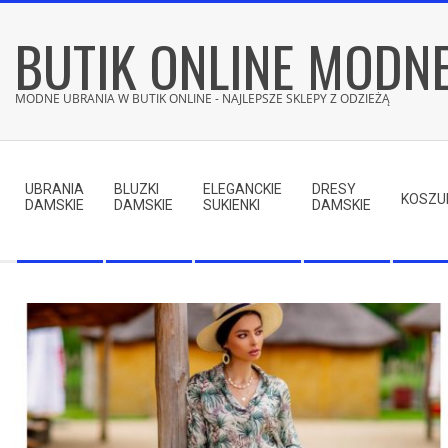
Skip
BUTIK ONLINE MODN
to
content
MODNE UBRANIA W BUTIK ONLINE - NAJLEPSZE SKLEPY Z ODZIEŻĄ
Secondary
Navigation
UBRANIA
BLUZKI
ELEGANCKIE
DRESY
Menu
KOSZU
DAMSKIE
DAMSKIE
SUKIENKI
DAMSKIE