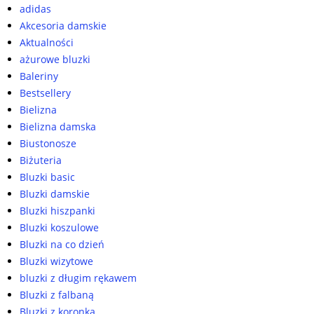
adidas
Akcesoria damskie
Aktualności
ażurowe bluzki
Baleriny
Bestsellery
Bielizna
Bielizna damska
Biustonosze
Biżuteria
Bluzki basic
Bluzki damskie
Bluzki hiszpanki
Bluzki koszulowe
Bluzki na co dzień
Bluzki wizytowe
bluzki z długim rękawem
Bluzki z falbaną
Bluzki z koronką