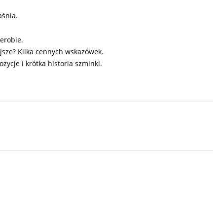
aśnia.
derobie.
ejsze? Kilka cennych wskazówek.
ycje i krótka historia szminki.