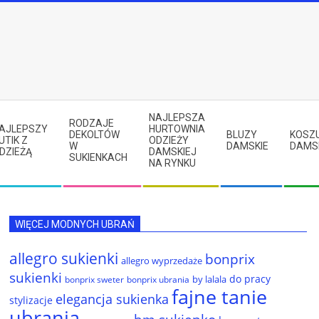
NAJLEPSZA
RODZAJE
AJLEPSZY
HURTOWNIA
DEKOLTÓW
BLUZY
KOSZ
UTIK Z
ODZIEŻY
W
DAMSKIE
DAMS
DZIEŻĄ
DAMSKIEJ
SUKIENKACH
NA RYNKU
WIĘCEJ MODNYCH UBRAŃ
allegro sukienki
bonprix
allegro wyprzedaże
sukienki
do pracy
by lalala
bonprix sweter
bonprix ubrania
fajne tanie
elegancja sukienka
stylizacje
ubrania