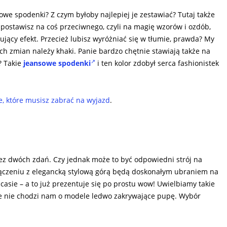
rowe spodenki? Z czym byłoby najlepiej je zestawiać? Tutaj także
 postawisz na coś przeciwnego, czyli na magię wzorów i ozdób,
ujący efekt. Przecież lubisz wyróżniać się w tłumie, prawda? My
h zmian należy khaki. Panie bardzo chętnie stawiają także na
? Takie
jeansowe spodenki
i ten kolor zdobył serca fashionistek
e, które musisz zabrać na wyjazd
.
 bez dwóch zdań. Czy jednak może to być odpowiedni strój na
łączeniu z elegancką stylową górą będą doskonałym ubraniem na
sie – a to już prezentuje się po prostu wow! Uwielbiamy takie
 że nie chodzi nam o modele ledwo zakrywające pupę. Wybór