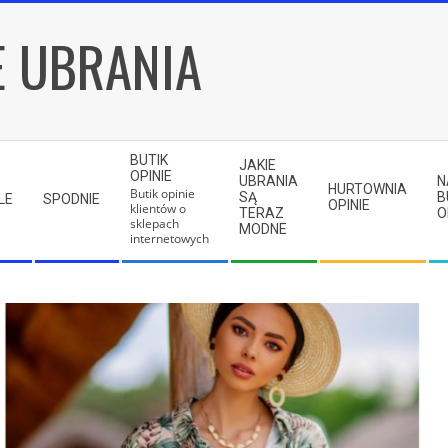
E UBRANIA
BUTIK
JAKIE
OPINIE
UBRANIA
N
HURTOWNIA
Butik opinie
SĄ
B
LE
SPODNIE
OPINIE
klientów o
TERAZ
O
sklepach
MODNE
internetowych