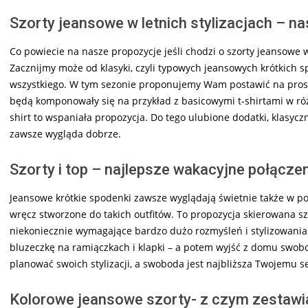
Szorty jeansowe w letnich stylizacjach – n
Co powiecie na nasze propozycje jeśli chodzi o szorty jeansowe
Zacznijmy może od klasyki, czyli typowych jeansowych krótkich s
wszystkiego. W tym sezonie proponujemy Wam postawić na prosto
będą komponowały się na przykład z basicowymi t-shirtami w różny
shirt to wspaniała propozycja. Do tego ulubione dodatki, klasycz
zawsze wygląda dobrze.
Szorty i top – najlepsze wakacyjne połącze
Jeansowe krótkie spodenki zawsze wyglądają świetnie także w po
wręcz stworzone do takich outfitów. To propozycja skierowana sz
niekoniecznie wymagające bardzo dużo rozmyśleń i stylizowania s
bluzeczkę na ramiączkach i klapki – a potem wyjść z domu swobodn
planować swoich stylizacji, a swoboda jest najbliższa Twojemu s
Kolorowe jeansowe szorty- z czym zestawi