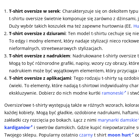
T-shirt oversize w serek
: Charakteryzuje się on dekoltem typu 
t-shirtu oversize świetnie komponuje się zarówno z dżinsami, 
Duży wybór takich koszulek ma też zapewne hurtownia (EE.
Hu
T-shirt oversize z dziurami
: Ten model t-shirtu cechuje się n
To edgy i modny element, który nadaje stylizacji nieco rocko
nieformalnych, streetwearowych stylizacjach.
T-shirt oversize z nadrukiem
: Nadrukowane t-shirty oversize 
Mogą to być różnorodne grafiki, napisy, wzory czy obrazy, które 
nadrukiem może być wyjątkowym elementem, który przyciąga u
T-shirt oversize z aplikacjami
: Tego rodzaju t-shirty są ozdobi
ćwieki. To elementy, które nadają t-shirtowi indywidualny char
ekskluzywnie. Dobierz do nich modne kurtki
ramoneski
i stwó
Oversize’owe t-shirty występują także w różnych wzorach, kolora
każdej kobiety. Mogą być gładkie, ozdobione nadrukami, haftami,
zakładki czy rozcięcia po bokach. Łącz z nimi
marynarki damskie
kardiganów
i swetrów damskich. Gdzie kupić niepowtarzalne s
Twojego sklepu. Popularny ostatnio
czarny
t shirt
moon hurt
od