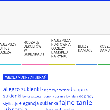
NAJLEPSZA
RODZAJE
AJLEPSZY
HURTOWNIA
DEKOLTÓW
BLUZY
KOSZ
UTIK Z
ODZIEŻY
W
DAMSKIE
DAMS
DZIEŻĄ
DAMSKIEJ
SUKIENKACH
NA RYNKU
WIĘCEJ MODNYCH UBRAŃ
allegro sukienki
bonprix
allegro wyprzedaże
sukienki
do pracy
by lalala
bonprix sweter
bonprix ubrania
fajne tanie
elegancja sukienka
stylizacje
ubrania