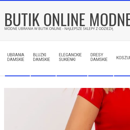
Skip
BUTIK ONLINE MODN
to
content
MODNE UBRANIA W BUTIK ONLINE - NAJLEPSZE SKLEPY Z ODZIEŻĄ
Secondary
Navigation
UBRANIA
BLUZKI
ELEGANCKIE
DRESY
Menu
KOSZU
DAMSKIE
DAMSKIE
SUKIENKI
DAMSKIE