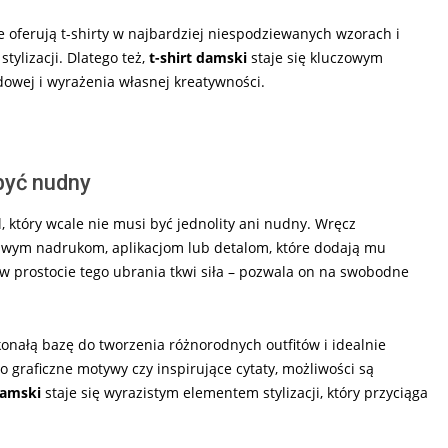
 oferują t-shirty w najbardziej niespodziewanych wzorach i
tylizacji. Dlatego też,
t-shirt damski
staje się kluczowym
owej i wyrażenia własnej kreatywności.
 być nudny
 który wcale nie musi być jednolity ani nudny. Wręcz
awym nadrukom, aplikacjom lub detalom, które dodają mu
e w prostocie tego ubrania tkwi siła – pozwala on na swobodne
konałą bazę do tworzenia różnorodnych outfitów i idealnie
 graficzne motywy czy inspirujące cytaty, możliwości są
 damski
staje się wyrazistym elementem stylizacji, który przyciąga