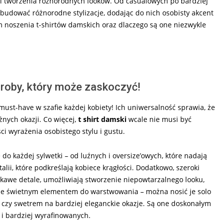
i tworzenia różnorodnych looków. Od casualowych po bardziej
a budować różnorodne stylizacje, dodając do nich osobisty akcent
om noszenia t-shirtów damskich oraz dlaczego są one niezwykle
roby, który może zaskoczyć!
must-have w szafie każdej kobiety! Ich uniwersalność sprawia, że
óżnych okazji. Co więcej,
t shirt damski
wcale nie musi być
ci wyrażenia osobistego stylu i gustu.
do każdej sylwetki – od luźnych i oversize’owych, które nadają
alii, które podkreślają kobiece krągłości. Dodatkowo, szeroki
ciekawe detale, umożliwiają stworzenie niepowtarzalnego looku,
że świetnym elementem do warstwowania – można nosić je solo
ą czy swetrem na bardziej eleganckie okazje. Są one doskonałym
 i bardziej wyrafinowanych.