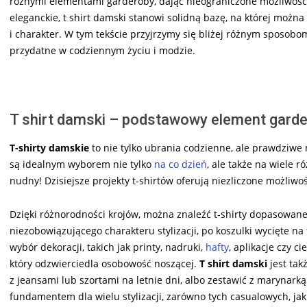
różnymi elementami garderoby, dając nieograniczone możliwośc
eleganckie, t shirt damski stanowi solidną bazę, na której możn
i charakter. W tym tekście przyjrzymy się bliżej różnym sposob
przydatne w codziennym życiu i modzie.
T shirt damski – podstawowy element garde
T-shirty damskie
to nie tylko ubrania codzienne, ale prawdziwe 
są idealnym wyborem nie tylko
na co dzień
, ale także na wiele r
nudny! Dzisiejsze projekty t-shirtów oferują niezliczone możliwoś
Dzięki różnorodności krojów, można znaleźć t-shirty dopasowane 
niezobowiązującego charakteru stylizacji, po koszulki wycięte na t
wybór dekoracji, takich jak printy, nadruki,
hafty
, aplikacje czy 
który odzwierciedla osobowość noszącej.
T shirt damski
jest tak
z jeansami lub szortami na letnie dni, albo zestawić z marynark
fundamentem dla wielu stylizacji, zarówno tych casualowych, jak