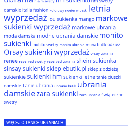
hm sukienko
hm swetry
h & m swetry
letnia
damskie
italia fashion
kolorowy sweter w paski
wyprzedaż
markowe
lou sukienka
mango
sukienki wyprzedaż
markowe ubrania
mohito
modne ubrania damskie
moda damska
sukienki
odzież
mohito swetry
mona butik
mohito ubrania
Orsay sukienki wyprzedaż
orsay ubrania
shein sukienka
renee
reserved ubrania
reserved swetry
sinsay sukienki
sklep ebutik.pl
sklep z odzieżą
sukienki hm
sukienkie
sukienki letne
tanie ciuszki
ubrania
Tanie ubrania
damskie
ubrania butik
damskie
zara sukienki
świąteczne
zara ubrania
swetry
WIĘCEJ O TANICH UBRANIACH