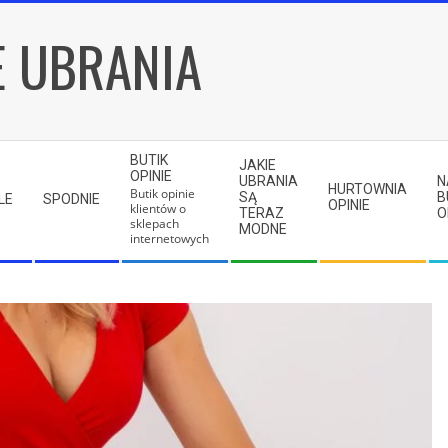
E UBRANIA
BUTIK
JAKIE
OPINIE
UBRANIA
N
HURTOWNIA
Butik opinie
SĄ
B
LE
SPODNIE
OPINIE
klientów o
TERAZ
O
sklepach
MODNE
internetowych