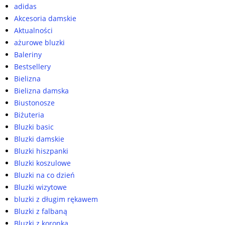
adidas
Akcesoria damskie
Aktualności
ażurowe bluzki
Baleriny
Bestsellery
Bielizna
Bielizna damska
Biustonosze
Biżuteria
Bluzki basic
Bluzki damskie
Bluzki hiszpanki
Bluzki koszulowe
Bluzki na co dzień
Bluzki wizytowe
bluzki z długim rękawem
Bluzki z falbaną
Bluzki z koronką