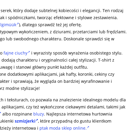
serek, który dodaje subtelnej kobiecości i elegancji. Ten rodzaj
jak i spódniczkami, tworząc efektowne i stylowe zestawienia.
lgimüük
), dlatego sprawdź też jej ofertę.
ietypowym wykończeniem, z dziurami, przetarciami lub frędzlami.
wego lub swobodnego charakteru. Doskonale sprawdzi się w
to
fajne ciuchy
i wyrazisty sposób wyrażenia osobistego stylu.
dodają charakteru i oryginalności całej stylizacji. T-shirt z
wagę i stanowi główny punkt każdej outfitu.
one dodatkowymi aplikacjami, jak hafty, koronki, cekiny czy
akter i sprawiają, że wygląda on bardziej wyrafinowanie i
rz modne stylizacje!
ch i teksturach, co pozwala na znalezienie idealnego modelu dla
 aplikacjami, czy też wykończone ciekawymi detalami, takimi jak
albo rozpinane
bluzy
. Najlepsza internetowa hurtownia
ukienki
szmizjerki
, które przypadną do gustu klientkom
zieży internetowa i
ptak moda sklep online.