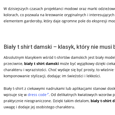
W dzisiejszych czasach projektanci modowi oraz marki odzieżowe
kolorach, co pozwala na kreowanie oryginalnych i interesujących s
elementem garderoby, który daje ogromne pole do ekspresji mod
Biały t shirt damski – klasyk, który nie musi
Absolutnym klasykiem wśród t-shirtów damskich jest biały model,
przeciwnie,
biały t shirt damski
może być wyjątkowy dzięki ciek
charakteru i wyrazistości. Choć wydaje się być prosty, to właśni
komponowanie stylizacji, dodając im świeżości i lekkości.
Biały t-shirt z ciekawymi nadrukami lub aplikacjami stanowi dos
wpisuje się w
dress code
. Od delikatnych kwiatowych wzorów po
praktycznie nieograniczone. Dzięki takim detalom,
biały t-shirt
uwagę i dodaje jej osobistego charakteru.