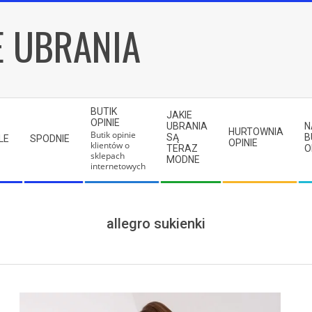
E UBRANIA
BUTIK
JAKIE
OPINIE
UBRANIA
N
HURTOWNIA
Butik opinie
SĄ
B
LE
SPODNIE
OPINIE
klientów o
TERAZ
O
sklepach
MODNE
internetowych
allegro sukienki