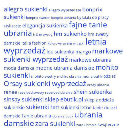
allegro sukienki
bonprix
allegro wyprzedaże
sukienki
do pracy
by lalala
bonprix sweter
bonprix ubrania
fajne tanie
elegancja sukienka
stylizacje
ubrania
hm sukienko
hm swetry
h & m swetry
letnia
damskie
italia fashion
kolorowy sweter w paski
wyprzedaż
markowe
lou sukienka
mango
sukienki wyprzedaż
markowe ubrania
mohito
modne ubrania damskie
moda damska
sukienki
odzież
mohito swetry
mona butik
mohito ubrania
Orsay sukienki wyprzedaż
orsay ubrania
shein sukienka
renee
reserved ubrania
reserved swetry
sinsay sukienki
sklep ebutik.pl
sklep z odzieżą
sukienki hm
sukienkie
sukienki letne
tanie ciuszki
ubrania
Tanie ubrania
damskie
ubrania butik
damskie
zara sukienki
świąteczne
zara ubrania