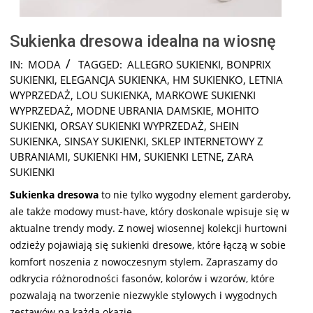
Sukienka dresowa idealna na wiosnę
2024-
IN:
MODA
TAGGED:
ALLEGRO SUKIENKI
,
BONPRIX
10-
SUKIENKI
,
ELEGANCJA SUKIENKA
,
HM SUKIENKO
,
LETNIA
22
WYPRZEDAŻ
,
LOU SUKIENKA
,
MARKOWE SUKIENKI
WYPRZEDAŻ
,
MODNE UBRANIA DAMSKIE
,
MOHITO
SUKIENKI
,
ORSAY SUKIENKI WYPRZEDAŻ
,
SHEIN
SUKIENKA
,
SINSAY SUKIENKI
,
SKLEP INTERNETOWY Z
UBRANIAMI
,
SUKIENKI HM
,
SUKIENKI LETNE
,
ZARA
SUKIENKI
Sukienka dresowa
to nie tylko wygodny element garderoby,
ale także modowy must-have, który doskonale wpisuje się w
aktualne trendy mody. Z nowej wiosennej kolekcji hurtowni
odzieży pojawiają się sukienki dresowe, które łączą w sobie
komfort noszenia z nowoczesnym stylem. Zapraszamy do
odkrycia różnorodności fasonów, kolorów i wzorów, które
pozwalają na tworzenie niezwykle stylowych i wygodnych
zestawów na każdą okazję.