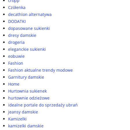
cropp
Czółenka
decathlon alternatywa
DODATKI
dopasowane sukienki
dresy damskie
drogeria
eleganckie sukienki
eobuwie
Fashion
Fashion aktualne trendy modowe
Garnitury damskie
Home
Hurtownia sukienek
hurtownie odzieżowe
idealne portale do sprzedaży ubrań
jeansy damskie
Kamizelki
kamizelki damskie