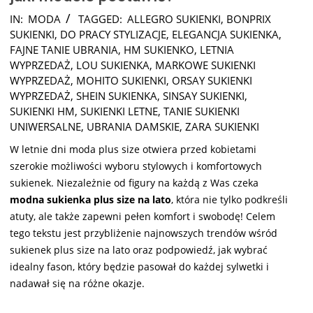
2024-
IN:
MODA
TAGGED:
ALLEGRO SUKIENKI
,
BONPRIX
07-
SUKIENKI
,
DO PRACY STYLIZACJE
,
ELEGANCJA SUKIENKA
,
26
FAJNE TANIE UBRANIA
,
HM SUKIENKO
,
LETNIA
WYPRZEDAŻ
,
LOU SUKIENKA
,
MARKOWE SUKIENKI
WYPRZEDAŻ
,
MOHITO SUKIENKI
,
ORSAY SUKIENKI
WYPRZEDAŻ
,
SHEIN SUKIENKA
,
SINSAY SUKIENKI
,
SUKIENKI HM
,
SUKIENKI LETNE
,
TANIE SUKIENKI
UNIWERSALNE
,
UBRANIA DAMSKIE
,
ZARA SUKIENKI
W letnie dni moda plus size otwiera przed kobietami
szerokie możliwości wyboru stylowych i komfortowych
sukienek. Niezależnie od figury na każdą z Was czeka
modna sukienka plus size na lato
, która nie tylko podkreśli
atuty, ale także zapewni pełen komfort i swobodę! Celem
tego tekstu jest przybliżenie najnowszych trendów wśród
sukienek plus size na lato oraz podpowiedź, jak wybrać
idealny fason, który będzie pasował do każdej sylwetki i
nadawał się na różne okazje.