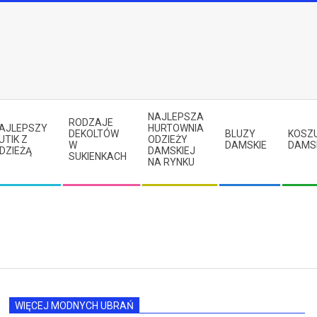
NAJLEPSZA
RODZAJE
AJLEPSZY
HURTOWNIA
DEKOLTÓW
BLUZY
KOSZ
UTIK Z
ODZIEŻY
W
DAMSKIE
DAMS
DZIEŻĄ
DAMSKIEJ
SUKIENKACH
NA RYNKU
WIĘCEJ MODNYCH UBRAŃ