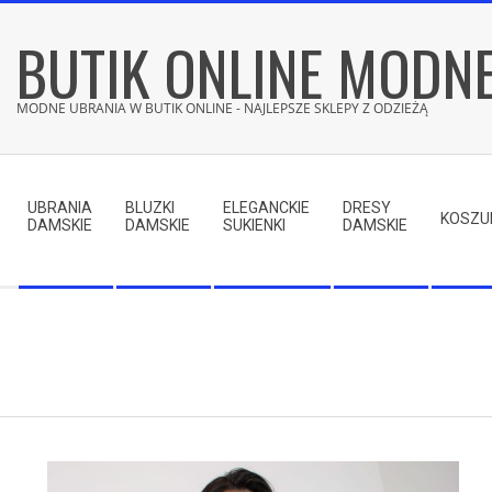
Skip
BUTIK ONLINE MODN
to
content
MODNE UBRANIA W BUTIK ONLINE - NAJLEPSZE SKLEPY Z ODZIEŻĄ
Secondary
Navigation
UBRANIA
BLUZKI
ELEGANCKIE
DRESY
Menu
KOSZU
DAMSKIE
DAMSKIE
SUKIENKI
DAMSKIE