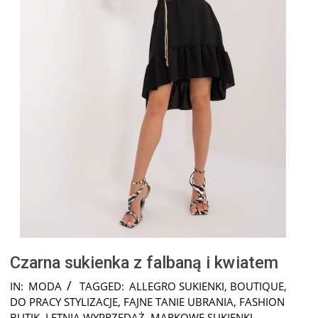
Czarna sukienka z falbaną i kwiatem
2024-
IN:
MODA
TAGGED:
ALLEGRO SUKIENKI
,
BOUTIQUE
,
07-
DO PRACY STYLIZACJE
,
FAJNE TANIE UBRANIA
,
FASHION
26
BUTIK
,
LETNIA WYPRZEDAŻ
,
MARKOWE SUKIENKI