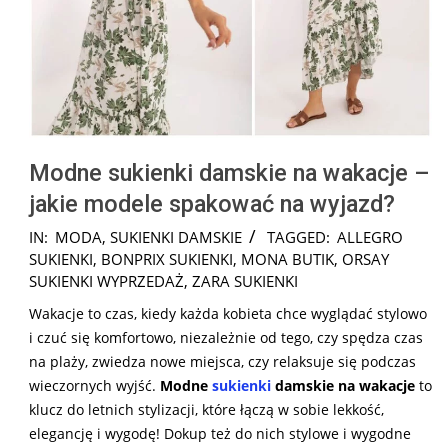
Modne sukienki damskie na wakacje –
jakie modele spakować na wyjazd?
2024-
IN:
MODA
,
SUKIENKI DAMSKIE
TAGGED:
ALLEGRO
08-
SUKIENKI
,
BONPRIX SUKIENKI
,
MONA BUTIK
,
ORSAY
10
SUKIENKI WYPRZEDAŻ
,
ZARA SUKIENKI
Wakacje to czas, kiedy każda kobieta chce wyglądać stylowo
i czuć się komfortowo, niezależnie od tego, czy spędza czas
na plaży, zwiedza nowe miejsca, czy relaksuje się podczas
wieczornych wyjść.
Modne
sukienki
damskie na wakacje
to
klucz do letnich stylizacji, które łączą w sobie lekkość,
elegancję i wygodę! Dokup też do nich stylowe i wygodne