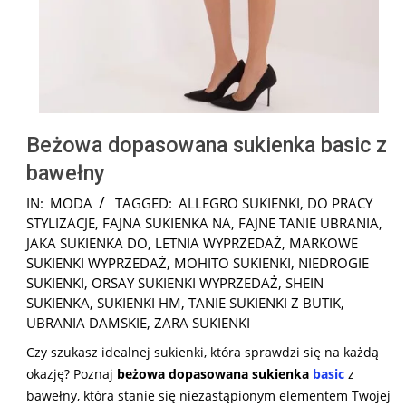
Beżowa dopasowana sukienka basic z
bawełny
2024-
IN:
MODA
TAGGED:
ALLEGRO SUKIENKI
,
DO PRACY
07-
STYLIZACJE
,
FAJNA SUKIENKA NA
,
FAJNE TANIE UBRANIA
,
26
JAKA SUKIENKA DO
,
LETNIA WYPRZEDAŻ
,
MARKOWE
SUKIENKI WYPRZEDAŻ
,
MOHITO SUKIENKI
,
NIEDROGIE
SUKIENKI
,
ORSAY SUKIENKI WYPRZEDAŻ
,
SHEIN
SUKIENKA
,
SUKIENKI HM
,
TANIE SUKIENKI Z BUTIK
,
UBRANIA DAMSKIE
,
ZARA SUKIENKI
Czy szukasz idealnej sukienki, która sprawdzi się na każdą
okazję? Poznaj
beżowa dopasowana sukienka
basic
z
bawełny, która stanie się niezastąpionym elementem Twojej