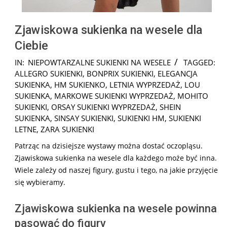
Zjawiskowa sukienka na wesele dla
Ciebie
2026-
IN:
NIEPOWTARZALNE SUKIENKI NA WESELE
TAGGED:
02-
ALLEGRO SUKIENKI
,
BONPRIX SUKIENKI
,
ELEGANCJA
07
SUKIENKA
,
HM SUKIENKO
,
LETNIA WYPRZEDAŻ
,
LOU
SUKIENKA
,
MARKOWE SUKIENKI WYPRZEDAŻ
,
MOHITO
SUKIENKI
,
ORSAY SUKIENKI WYPRZEDAŻ
,
SHEIN
SUKIENKA
,
SINSAY SUKIENKI
,
SUKIENKI HM
,
SUKIENKI
LETNE
,
ZARA SUKIENKI
Patrząc na dzisiejsze wystawy można dostać oczopląsu.
Zjawiskowa sukienka na wesele dla każdego może być inna.
Wiele zależy od naszej figury, gustu i tego, na jakie przyjęcie
się wybieramy.
Zjawiskowa sukienka na wesele powinna
pasować do figury