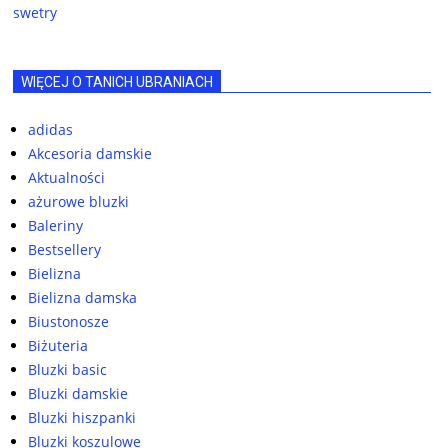
swetry
WIĘCEJ O TANICH UBRANIACH
adidas
Akcesoria damskie
Aktualności
ażurowe bluzki
Baleriny
Bestsellery
Bielizna
Bielizna damska
Biustonosze
Biżuteria
Bluzki basic
Bluzki damskie
Bluzki hiszpanki
Bluzki koszulowe