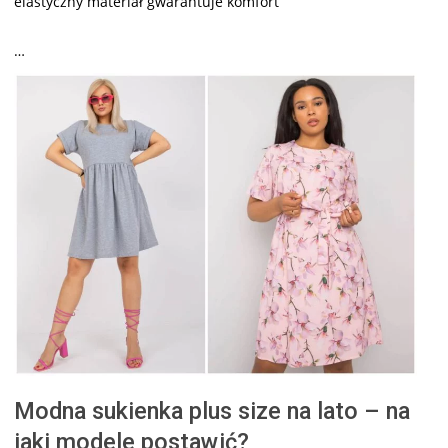
elastyczny materiał gwarantuje komfort
…
Modna sukienka plus size na lato – na
jaki modele postawić?