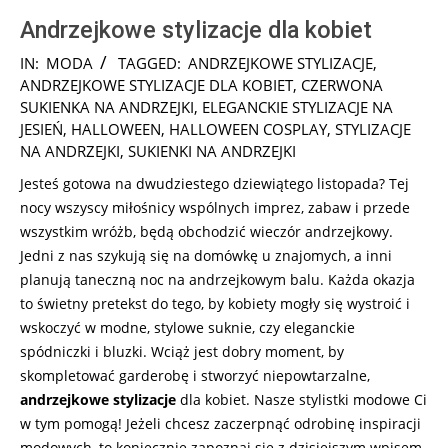
Andrzejkowe stylizacje dla kobiet
2024-
IN:
MODA
TAGGED:
ANDRZEJKOWE STYLIZACJE
,
11-
ANDRZEJKOWE STYLIZACJE DLA KOBIET
,
CZERWONA
15
SUKIENKA NA ANDRZEJKI
,
ELEGANCKIE STYLIZACJE NA
JESIEŃ
,
HALLOWEEN
,
HALLOWEEN COSPLAY
,
STYLIZACJE
NA ANDRZEJKI
,
SUKIENKI NA ANDRZEJKI
Jesteś gotowa na dwudziestego dziewiątego listopada? Tej
nocy wszyscy miłośnicy wspólnych imprez, zabaw i przede
wszystkim wróżb, będą obchodzić wieczór andrzejkowy.
Jedni z nas szykują się na domówkę u znajomych, a inni
planują taneczną noc na andrzejkowym balu. Każda okazja
to świetny pretekst do tego, by kobiety mogły się wystroić i
wskoczyć w modne, stylowe suknie, czy eleganckie
spódniczki i bluzki. Wciąż jest dobry moment, by
skompletować garderobę i stworzyć niepowtarzalne,
andrzejkowe stylizacje
dla kobiet. Nasze stylistki modowe Ci
w tym pomogą! Jeżeli chcesz zaczerpnąć odrobinę inspiracji
modowych, to koniecznie zapoznaj się z dzisiejszym wpisem.