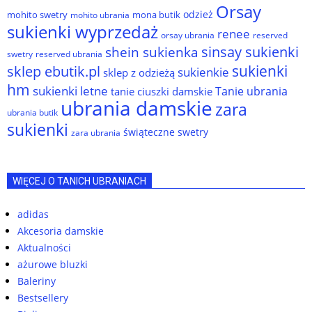
Orsay
odzież
mohito swetry
mona butik
mohito ubrania
sukienki wyprzedaż
renee
orsay ubrania
reserved
sinsay sukienki
shein sukienka
reserved ubrania
swetry
sukienki
sklep ebutik.pl
sukienkie
sklep z odzieżą
hm
sukienki letne
Tanie ubrania
tanie ciuszki damskie
ubrania damskie
zara
ubrania butik
sukienki
świąteczne swetry
zara ubrania
WIĘCEJ O TANICH UBRANIACH
adidas
Akcesoria damskie
Aktualności
ażurowe bluzki
Baleriny
Bestsellery