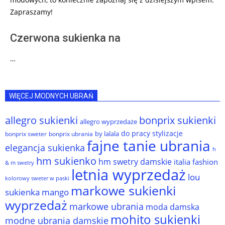
Zapraszamy!
Czerwona sukienka na
…
WIĘCEJ MODNYCH UBRAŃ
allegro sukienki
bonprix sukienki
allegro wyprzedaże
do pracy stylizacje
by lalala
bonprix sweter
bonprix ubrania
fajne tanie ubrania
elegancja sukienka
h
hm sukienko
hm swetry damskie
italia fashion
& m swetry
letnia wyprzedaż
lou
kolorowy sweter w paski
markowe sukienki
sukienka
mango
wyprzedaż
markowe ubrania
moda damska
mohito sukienki
modne ubrania damskie