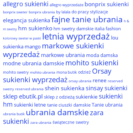
allegro sukienki
bonprix sukienki
allegro wyprzedaże
do pracy stylizacje
by lalala
bonprix sweter
bonprix ubrania
fajne tanie ubrania
elegancja sukienka
h &
hm sukienko
hm swetry damskie
italia fashion
m swetry
letnia wyprzedaż
lou
kolorowy sweter w paski
markowe sukienki
sukienka
mango
wyprzedaż
markowe ubrania
moda damska
mohito sukienki
modne ubrania damskie
Orsay
odzież
mohito swetry
mona butik
mohito ubrania
sukienki wyprzedaż
renee
orsay ubrania
reserved
sinsay sukienki
shein sukienka
reserved ubrania
swetry
sukienki
sklep ebutik.pl
sukienkie
sklep z odzieżą
hm
sukienki letne
Tanie ubrania
tanie ciuszki damskie
ubrania damskie
zara
ubrania butik
sukienki
świąteczne swetry
zara ubrania