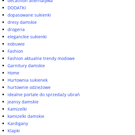
decathlon alternatywa
DODATKI
dopasowane sukienki
dresy damskie
drogeria
eleganckie sukienki
eobuwie
Fashion
Fashion aktualne trendy modowe
Garnitury damskie
Home
Hurtownia sukienek
hurtownie odzieżowe
idealne portale do sprzedaży ubrań
jeansy damskie
Kamizelki
kamizelki damskie
Kardigany
Klapki