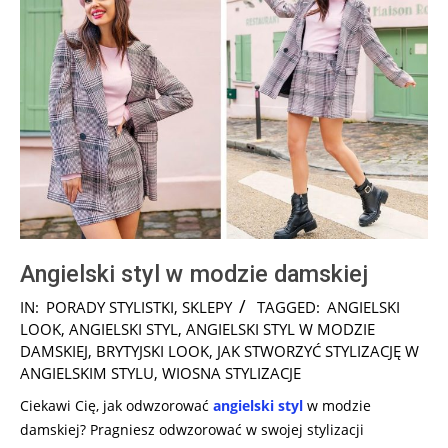
Angielski styl w modzie damskiej
2025-
IN:
PORADY STYLISTKI
,
SKLEPY
TAGGED:
ANGIELSKI
03-
LOOK
,
ANGIELSKI STYL
,
ANGIELSKI STYL W MODZIE
10
DAMSKIEJ
,
BRYTYJSKI LOOK
,
JAK STWORZYĆ STYLIZACJĘ W
ANGIELSKIM STYLU
,
WIOSNA STYLIZACJE
Ciekawi Cię, jak odwzorować
angielski styl
w modzie
damskiej? Pragniesz odwzorować w swojej stylizacji