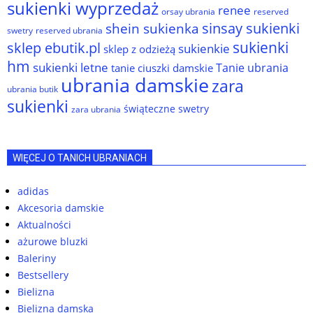
sukienki wyprzedaż
renee
orsay ubrania
reserved
sinsay sukienki
shein sukienka
reserved ubrania
swetry
sukienki
sklep ebutik.pl
sukienkie
sklep z odzieżą
hm
sukienki letne
Tanie ubrania
tanie ciuszki damskie
ubrania damskie
zara
ubrania butik
sukienki
świąteczne swetry
zara ubrania
WIĘCEJ O TANICH UBRANIACH
adidas
Akcesoria damskie
Aktualności
ażurowe bluzki
Baleriny
Bestsellery
Bielizna
Bielizna damska