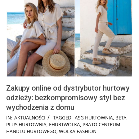
Zakupy online od dystrybutor hurtowy
odzieży: bezkompromisowy styl bez
wychodzenia z domu
2025-
IN:
AKTUALNOŚCI
TAGGED:
ASG HURTOWNIA
,
BETA
03-
PLUS HURTOWNIA
,
EHURTWOLKA
,
PRATO CENTRUM
04
HANDLU HURTOWEGO
,
WÓLKA FASHION