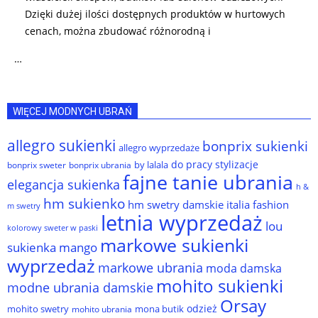
Dzięki dużej ilości dostępnych produktów w hurtowych
cenach, można zbudować różnorodną i
…
WIĘCEJ MODNYCH UBRAŃ
allegro sukienki
bonprix sukienki
allegro wyprzedaże
do pracy stylizacje
by lalala
bonprix sweter
bonprix ubrania
fajne tanie ubrania
elegancja sukienka
h &
hm sukienko
hm swetry damskie
italia fashion
m swetry
letnia wyprzedaż
lou
kolorowy sweter w paski
markowe sukienki
sukienka
mango
wyprzedaż
markowe ubrania
moda damska
mohito sukienki
modne ubrania damskie
Orsay
odzież
mohito swetry
mona butik
mohito ubrania