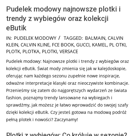
Pudelek modowy najnowsze plotki i
trendy z wybiegów oraz kolekcji
eButik
2024-
IN:
PUDELEK MODOWY
TAGGED:
BALMAIN
,
CALVIN
12-
KLEIN
,
CALVIN KLINE
,
FCE BOOK
,
GUCCI
,
KAMEL
,
PL OTKI
,
27
PLOTK
,
PLOTKA
,
PLOTKI
,
VERSACE
Pudelek modowy: Najnowsze plotki i trendy z wybiegów oraz
kolekcji eButik. Świat mody zmienia się jak w kalejdoskopie,
oferując nam każdego sezonu zupełnie nowe inspiracje,
odważne interpretacje klasyki oraz nieoczywiste kombinacje.
Przenieśmy się zatem do najgorętszych wydarzeń ze świata
fashion, poznajmy trendy lansowane na wybiegach i
sprawdźmy, jak możesz je łatwo wprowadzić do swojej szafy
dzięki kolekcji eButik. Czy jesteś gotowa na modową podróż
pełną plotek i nowości? Zaczynamy!
Plotki z wybiegów: Co króluje w sezonie?