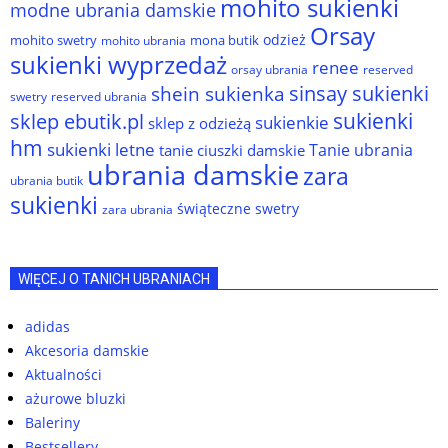
mohito sukienki
modne ubrania damskie
Orsay
odzież
mohito swetry
mona butik
mohito ubrania
sukienki wyprzedaż
renee
orsay ubrania
reserved
sinsay sukienki
shein sukienka
reserved ubrania
swetry
sukienki
sklep ebutik.pl
sukienkie
sklep z odzieżą
hm
sukienki letne
Tanie ubrania
tanie ciuszki damskie
ubrania damskie
zara
ubrania butik
sukienki
świąteczne swetry
zara ubrania
WIĘCEJ O TANICH UBRANIACH
adidas
Akcesoria damskie
Aktualności
ażurowe bluzki
Baleriny
Bestsellery