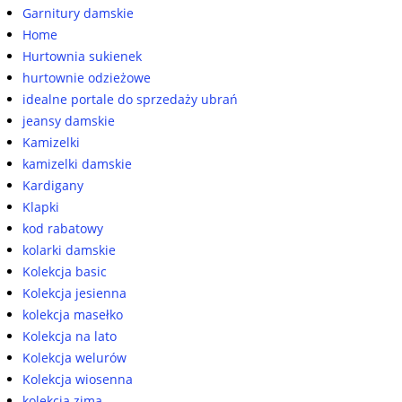
Garnitury damskie
Home
Hurtownia sukienek
hurtownie odzieżowe
idealne portale do sprzedaży ubrań
jeansy damskie
Kamizelki
kamizelki damskie
Kardigany
Klapki
kod rabatowy
kolarki damskie
Kolekcja basic
Kolekcja jesienna
kolekcja masełko
Kolekcja na lato
Kolekcja welurów
Kolekcja wiosenna
kolekcja zima