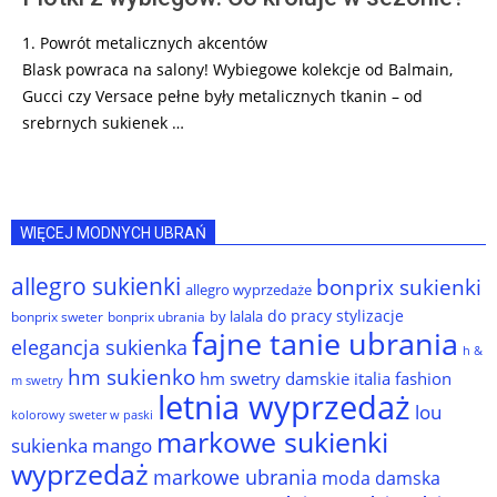
1. Powrót metalicznych akcentów
Blask powraca na salony! Wybiegowe kolekcje od Balmain,
Gucci czy Versace pełne były metalicznych tkanin – od
srebrnych sukienek …
WIĘCEJ MODNYCH UBRAŃ
allegro sukienki
bonprix sukienki
allegro wyprzedaże
do pracy stylizacje
by lalala
bonprix sweter
bonprix ubrania
fajne tanie ubrania
elegancja sukienka
h &
hm sukienko
hm swetry damskie
italia fashion
m swetry
letnia wyprzedaż
lou
kolorowy sweter w paski
markowe sukienki
sukienka
mango
wyprzedaż
markowe ubrania
moda damska