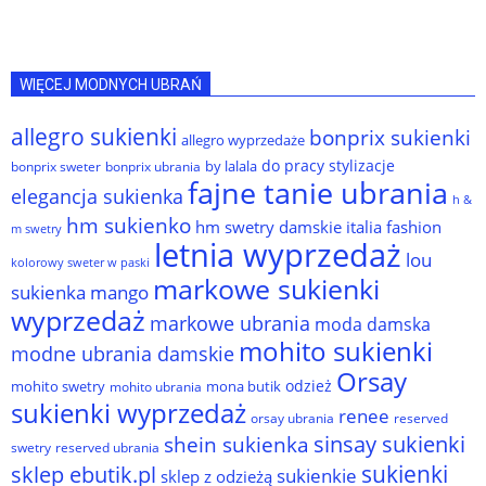
WIĘCEJ MODNYCH UBRAŃ
allegro sukienki
bonprix sukienki
allegro wyprzedaże
do pracy stylizacje
by lalala
bonprix sweter
bonprix ubrania
fajne tanie ubrania
elegancja sukienka
h &
hm sukienko
hm swetry damskie
italia fashion
m swetry
letnia wyprzedaż
lou
kolorowy sweter w paski
markowe sukienki
sukienka
mango
wyprzedaż
markowe ubrania
moda damska
mohito sukienki
modne ubrania damskie
Orsay
odzież
mohito swetry
mona butik
mohito ubrania
sukienki wyprzedaż
renee
orsay ubrania
reserved
sinsay sukienki
shein sukienka
reserved ubrania
swetry
sukienki
sklep ebutik.pl
sukienkie
sklep z odzieżą