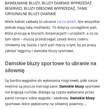
01-
BAWEŁNIANE BLUZY
,
BLUZY DAMSKIE WYPRZEDAŻ
25
RESERVED
,
BLUZY DRESOWE WYPRZEDAŻ
,
TANIE
ORYGINALNE BLUZY DAMSKIE
Wiele kobiet zakłada to ubranie
na co dzień
. Nie wszystkie
jednak mają taką możliwość. To dotyczy szczególnie pań,
które pracują w biurach, korporacjach i urzędach, a co za
tym idzie – muszą przestrzegać zasad dress code’u.
Umówmy się, każda z tych pań marzy o tym, by po pracy
założyć legginsy i damskie bluzy sportowe.
Damskie bluzy sportowe to ubranie na
siłownię
Są bardzo wygodne do wykonania rozgrzewki, póki nasze
mięśnie są jeszcze nierozgrzane.
Damskie bluzy
sportowe
nie krępują ruchów, dlatego są często wybierane przez
panie ceniące sobie wygodę i swobodę.
Damskie bluzy
sportowe, które wybieramy na siłownię powinny …