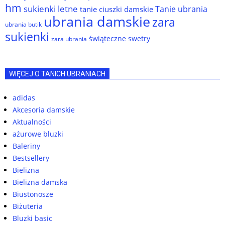
hm
sukienki letne
Tanie ubrania
tanie ciuszki damskie
ubrania damskie
zara
ubrania butik
sukienki
świąteczne swetry
zara ubrania
WIĘCEJ O TANICH UBRANIACH
adidas
Akcesoria damskie
Aktualności
ażurowe bluzki
Baleriny
Bestsellery
Bielizna
Bielizna damska
Biustonosze
Biżuteria
Bluzki basic