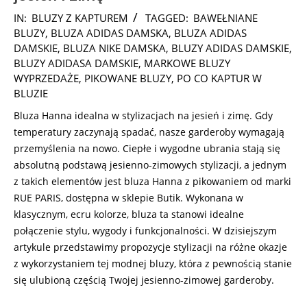
2024-
IN:
BLUZY Z KAPTUREM
TAGGED:
BAWEŁNIANE
10-
BLUZY
,
BLUZA ADIDAS DAMSKA
,
BLUZA ADIDAS
19
DAMSKIE
,
BLUZA NIKE DAMSKA
,
BLUZY ADIDAS DAMSKIE
,
BLUZY ADIDASA DAMSKIE
,
MARKOWE BLUZY
WYPRZEDAŻE
,
PIKOWANE BLUZY
,
PO CO KAPTUR W
BLUZIE
Bluza Hanna idealna w stylizacjach na jesień i zimę. Gdy
temperatury zaczynają spadać, nasze garderoby wymagają
przemyślenia na nowo. Ciepłe i wygodne ubrania stają się
absolutną podstawą jesienno-zimowych stylizacji, a jednym
z takich elementów jest bluza Hanna z pikowaniem od marki
RUE PARIS, dostępna w sklepie Butik. Wykonana w
klasycznym, ecru kolorze, bluza ta stanowi idealne
połączenie stylu, wygody i funkcjonalności. W dzisiejszym
artykule przedstawimy propozycje stylizacji na różne okazje
z wykorzystaniem tej modnej bluzy, która z pewnością stanie
się ulubioną częścią Twojej jesienno-zimowej garderoby.