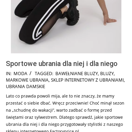
Sportowe ubrania dla niej i dla niego
2024-
IN:
MODA
TAGGED:
BAWEŁNIANE BLUZY
,
BLUZY
,
03-
MARKOWE UBRANIA
,
SKLEP INTERNETOWY Z UBRANIAMI
,
15
UBRANIA DAMSKIE
Lato co prawda powoli mija, ale to nie znaczy, że mamy
przestać o siebie dbać. Wręcz przeciwnie! Choć minął sezon
na „schudnę do wakacji”, warto zadbać o formę przed
świętami oraz sylwestrem. Dlatego sprawdź, jakie sportowe
ubrania dla niej i dla niego przygotowały stylistki z naszego
sklepu internetowego Factoryprice.pl.