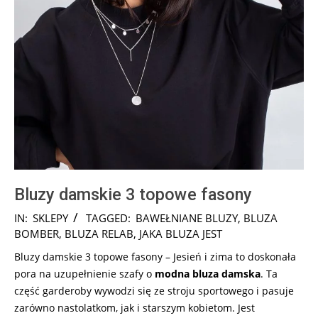
Bluzy damskie 3 topowe fasony
2025-
IN:
SKLEPY
TAGGED:
BAWEŁNIANE BLUZY
,
BLUZA
10-
BOMBER
,
BLUZA RELAB
,
JAKA BLUZA JEST
05
Bluzy damskie 3 topowe fasony – Jesień i zima to doskonała
pora na uzupełnienie szafy o
modna bluza damska
. Ta
część garderoby wywodzi się ze stroju sportowego i pasuje
zarówno nastolatkom, jak i starszym kobietom. Jest