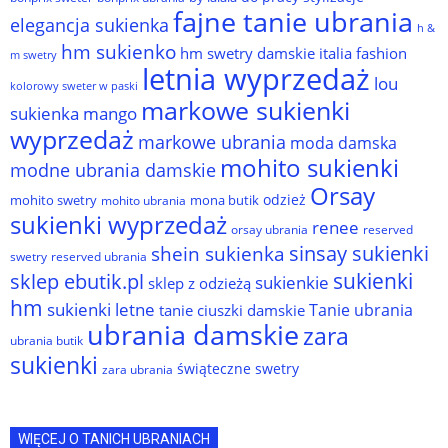
fajne tanie ubrania
elegancja sukienka
h &
hm sukienko
hm swetry damskie
italia fashion
m swetry
letnia wyprzedaż
lou
kolorowy sweter w paski
markowe sukienki
sukienka
mango
wyprzedaż
markowe ubrania
moda damska
mohito sukienki
modne ubrania damskie
Orsay
odzież
mohito swetry
mona butik
mohito ubrania
sukienki wyprzedaż
renee
orsay ubrania
reserved
sinsay sukienki
shein sukienka
reserved ubrania
swetry
sukienki
sklep ebutik.pl
sukienkie
sklep z odzieżą
hm
sukienki letne
Tanie ubrania
tanie ciuszki damskie
ubrania damskie
zara
ubrania butik
sukienki
świąteczne swetry
zara ubrania
WIĘCEJ O TANICH UBRANIACH