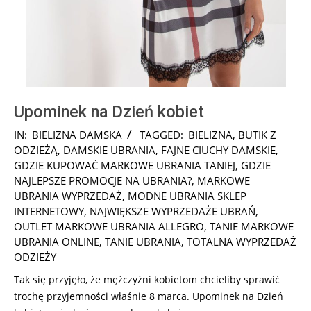
Upominek na Dzień kobiet
2026-
IN:
BIELIZNA DAMSKA
TAGGED:
BIELIZNA
,
BUTIK Z
02-
ODZIEŻĄ
,
DAMSKIE UBRANIA
,
FAJNE CIUCHY DAMSKIE
,
18
GDZIE KUPOWAĆ MARKOWE UBRANIA TANIEJ
,
GDZIE
NAJLEPSZE PROMOCJE NA UBRANIA?
,
MARKOWE
UBRANIA WYPRZEDAŻ
,
MODNE UBRANIA SKLEP
INTERNETOWY
,
NAJWIĘKSZE WYPRZEDAŻE UBRAŃ
,
OUTLET MARKOWE UBRANIA ALLEGRO
,
TANIE MARKOWE
UBRANIA ONLINE
,
TANIE UBRANIA
,
TOTALNA WYPRZEDAŻ
ODZIEŻY
Tak się przyjęło, że mężczyźni kobietom chcieliby sprawić
trochę przyjemności właśnie 8 marca. Upominek na Dzień