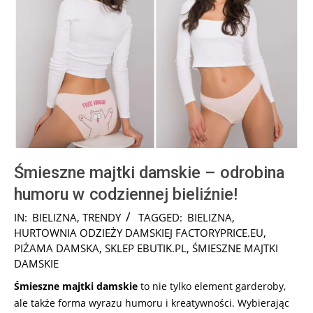
Śmieszne majtki damskie – odrobina
humoru w codziennej bieliźnie!
2025-
IN:
BIELIZNA
,
TRENDY
TAGGED:
BIELIZNA
,
09-
HURTOWNIA ODZIEŻY DAMSKIEJ FACTORYPRICE.EU
,
29
PIŻAMA DAMSKA
,
SKLEP EBUTIK.PL
,
ŚMIESZNE MAJTKI
DAMSKIE
Śmieszne majtki damskie
to nie tylko element garderoby,
ale także forma wyrazu humoru i kreatywności. Wybierając