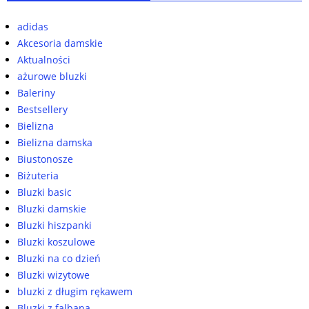
adidas
Akcesoria damskie
Aktualności
ażurowe bluzki
Baleriny
Bestsellery
Bielizna
Bielizna damska
Biustonosze
Biżuteria
Bluzki basic
Bluzki damskie
Bluzki hiszpanki
Bluzki koszulowe
Bluzki na co dzień
Bluzki wizytowe
bluzki z długim rękawem
Bluzki z falbaną