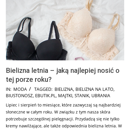
Bielizna letnia – jaką najlepiej nosić o
tej porze roku?
2018-
IN:
MODA
TAGGED:
BIELIZNA
,
BIELIZNA NA LATO
,
07-
BIUSTONOSZ
,
EBUTIK.PL
,
MAJTKI
,
STANIK
,
UBRANIA
13
Lipiec i sierpień to miesiące, które zazwyczaj są najbardziej
słoneczne w całym roku. W związku z tym nasza skóra
potrzebuje szczególnej pielęgnacji. Przydadzą się nie tylko
kremy nawilżające, ale także odpowiednia bielizna letnia. W