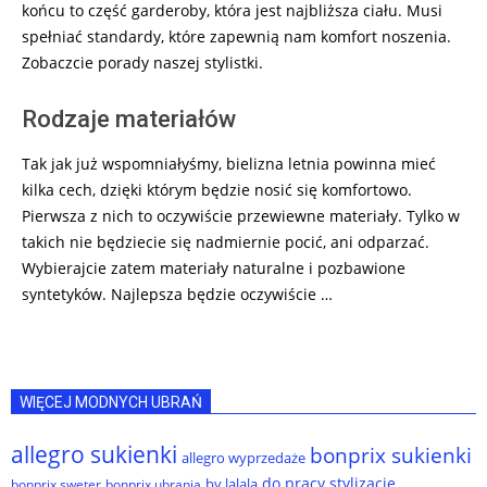
końcu to część garderoby, która jest najbliższa ciału. Musi
spełniać standardy, które zapewnią nam komfort noszenia.
Zobaczcie porady naszej stylistki.
Rodzaje materiałów
Tak jak już wspomniałyśmy, bielizna letnia powinna mieć
kilka cech, dzięki którym będzie nosić się komfortowo.
Pierwsza z nich to oczywiście przewiewne materiały. Tylko w
takich nie będziecie się nadmiernie pocić, ani odparzać.
Wybierajcie zatem materiały naturalne i pozbawione
syntetyków. Najlepsza będzie oczywiście …
WIĘCEJ MODNYCH UBRAŃ
allegro sukienki
bonprix sukienki
allegro wyprzedaże
do pracy stylizacje
by lalala
bonprix sweter
bonprix ubrania