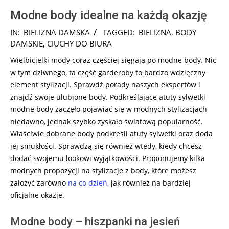
Modne body idealne na każdą okazję
2026-
IN:
BIELIZNA DAMSKA
TAGGED:
BIELIZNA
,
BODY
02-
DAMSKIE
,
CIUCHY DO BIURA
27
Wielbicielki mody coraz częściej sięgają po modne body. Nic
w tym dziwnego, ta część garderoby to bardzo wdzięczny
element stylizacji. Sprawdź porady naszych ekspertów i
znajdź swoje ulubione body. Podkreślające atuty sylwetki
modne body zaczęło pojawiać się w modnych stylizacjach
niedawno, jednak szybko zyskało światową popularność.
Właściwie dobrane body podkreśli atuty sylwetki oraz doda
jej smukłości. Sprawdzą się również wtedy, kiedy chcesz
dodać swojemu lookowi wyjątkowości. Proponujemy kilka
modnych propozycji na stylizacje z body, które możesz
założyć zarówno
na co dzień
, jak również na bardziej
oficjalne okazje.
Modne body – hiszpanki na jesień