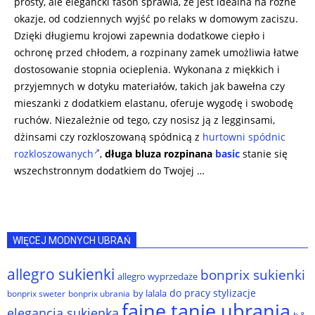
prosty, ale elegancki fason sprawia, że jest idealna na różne
okazje, od codziennych wyjść po relaks w domowym zaciszu.
Dzięki długiemu krojowi zapewnia dodatkowe ciepło i
ochronę przed chłodem, a rozpinany zamek umożliwia łatwe
dostosowanie stopnia ocieplenia. Wykonana z miękkich i
przyjemnych w dotyku materiałów, takich jak bawełna czy
mieszanki z dodatkiem elastanu, oferuje wygodę i swobodę
ruchów. Niezależnie od tego, czy nosisz ją z legginsami,
dżinsami czy rozkloszowaną spódnicą z
hurtowni spódnic
rozkloszowanych
,
długa bluza rozpinana
basic
stanie się
wszechstronnym dodatkiem do Twojej …
WIĘCEJ MODNYCH UBRAŃ
allegro sukienki
bonprix sukienki
allegro wyprzedaże
do pracy stylizacje
by lalala
bonprix sweter
bonprix ubrania
fajne tanie ubrania
elegancja sukienka
h &