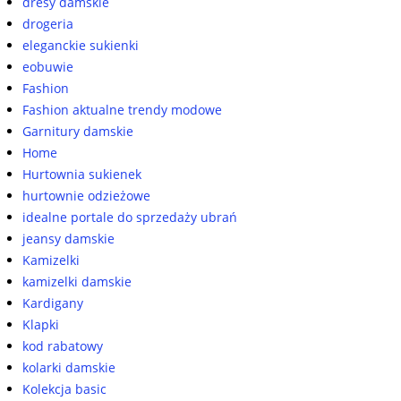
dresy damskie
drogeria
eleganckie sukienki
eobuwie
Fashion
Fashion aktualne trendy modowe
Garnitury damskie
Home
Hurtownia sukienek
hurtownie odzieżowe
idealne portale do sprzedaży ubrań
jeansy damskie
Kamizelki
kamizelki damskie
Kardigany
Klapki
kod rabatowy
kolarki damskie
Kolekcja basic