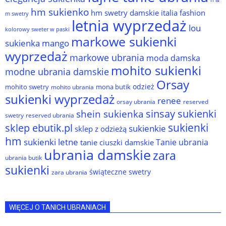
hm sukienko
hm swetry damskie
italia fashion
m swetry
letnia wyprzedaż
lou
kolorowy sweter w paski
markowe sukienki
sukienka
mango
wyprzedaż
markowe ubrania
moda damska
mohito sukienki
modne ubrania damskie
Orsay
odzież
mohito swetry
mona butik
mohito ubrania
sukienki wyprzedaż
renee
orsay ubrania
reserved
sinsay sukienki
shein sukienka
reserved ubrania
swetry
sukienki
sklep ebutik.pl
sukienkie
sklep z odzieżą
hm
sukienki letne
Tanie ubrania
tanie ciuszki damskie
ubrania damskie
zara
ubrania butik
sukienki
świąteczne swetry
zara ubrania
WIĘCEJ O TANICH UBRANIACH