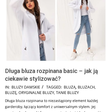
Długa bluza rozpinana basic – jak ją
ciekawie stylizować?
2024-
IN:
BLUZY DAMSKIE
TAGGED:
BLUZĄ
,
BLUZACH
,
12-
BLUZĘ
,
ORYGINALNE BLUZY
,
TANIE BLUZY
12
Długa bluza rozpinana to niezastąpiony element każdej
garderoby, łączący komfort z uniwersalnym stylem. Jej