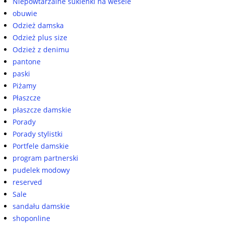
Niepowtarzalne sukienki na wesele
obuwie
Odzież damska
Odzież plus size
Odzież z denimu
pantone
paski
Piżamy
Płaszcze
płaszcze damskie
Porady
Porady stylistki
Portfele damskie
program partnerski
pudelek modowy
reserved
Sale
sandału damskie
shoponline