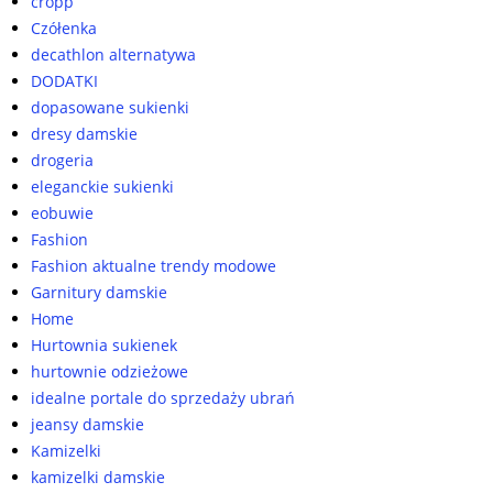
cropp
Czółenka
decathlon alternatywa
DODATKI
dopasowane sukienki
dresy damskie
drogeria
eleganckie sukienki
eobuwie
Fashion
Fashion aktualne trendy modowe
Garnitury damskie
Home
Hurtownia sukienek
hurtownie odzieżowe
idealne portale do sprzedaży ubrań
jeansy damskie
Kamizelki
kamizelki damskie