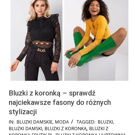
Bluzki z koronką – sprawdź
najciekawsze fasony do różnych
stylizacji
2022-
IN:
BLUZKI DAMSKIE
,
MODA
TAGGED:
BLUZKI
,
02-
BLUZKI DAMSKI
,
BLUZKI Z KORONKĄ
,
BLUZKI Z
17