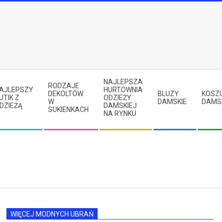
NAJLEPSZA
RODZAJE
AJLEPSZY
HURTOWNIA
DEKOLTÓW
BLUZY
KOSZ
UTIK Z
ODZIEŻY
W
DAMSKIE
DAMS
DZIEŻĄ
DAMSKIEJ
SUKIENKACH
NA RYNKU
WIĘCEJ MODNYCH UBRAŃ