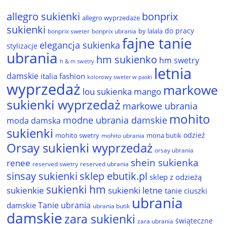
allegro sukienki
bonprix
allegro wyprzedaże
sukienki
do pracy
by lalala
bonprix sweter
bonprix ubrania
fajne tanie
elegancja sukienka
stylizacje
ubrania
hm sukienko
hm swetry
h & m swetry
letnia
damskie
italia fashion
kolorowy sweter w paski
wyprzedaż
markowe
lou sukienka
mango
sukienki wyprzedaż
markowe ubrania
mohito
modne ubrania damskie
moda damska
sukienki
odzież
mohito swetry
mona butik
mohito ubrania
Orsay sukienki wyprzedaż
orsay ubrania
shein sukienka
renee
reserved ubrania
reserved swetry
sinsay sukienki
sklep ebutik.pl
sklep z odzieżą
sukienki hm
sukienkie
sukienki letne
tanie ciuszki
ubrania
Tanie ubrania
damskie
ubrania butik
damskie
zara sukienki
świąteczne
zara ubrania