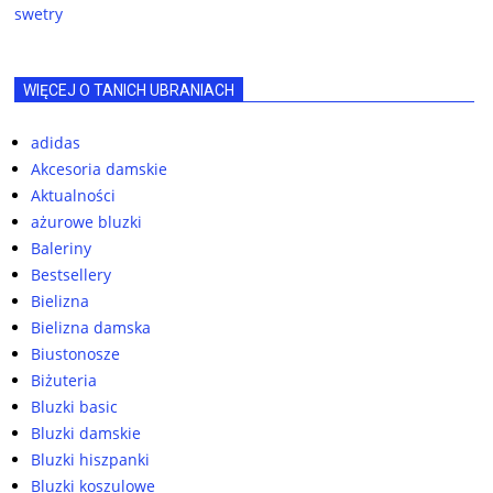
swetry
WIĘCEJ O TANICH UBRANIACH
adidas
Akcesoria damskie
Aktualności
ażurowe bluzki
Baleriny
Bestsellery
Bielizna
Bielizna damska
Biustonosze
Biżuteria
Bluzki basic
Bluzki damskie
Bluzki hiszpanki
Bluzki koszulowe