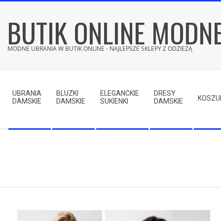
Skip
BUTIK ONLINE MODN
to
content
MODNE UBRANIA W BUTIK ONLINE - NAJLEPSZE SKLEPY Z ODZIEŻĄ
Secondary
Navigation
UBRANIA
BLUZKI
ELEGANCKIE
DRESY
Menu
KOSZU
DAMSKIE
DAMSKIE
SUKIENKI
DAMSKIE