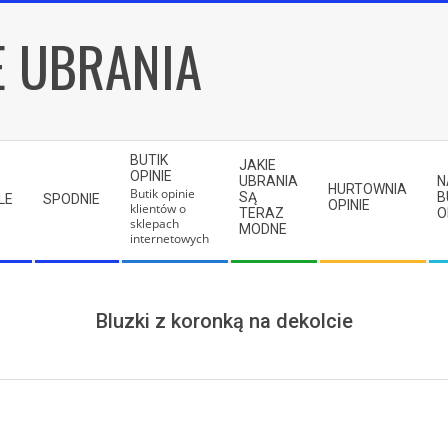
E UBRANIA
BUTIK
JAKIE
OPINIE
UBRANIA
N
HURTOWNIA
Butik opinie
SĄ
B
LE
SPODNIE
OPINIE
klientów o
TERAZ
O
sklepach
MODNE
internetowych
Bluzki z koronką na dekolcie