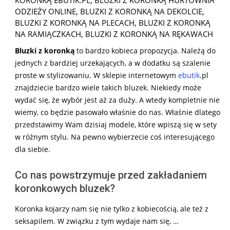
KORONKĄ EBUTIK.PL
,
BLUZKI Z KORONKĄ HURTOWNIA
ODZIEŻY ONLINE
,
BLUZKI Z KORONKĄ NA DEKOLCIE
,
BLUZKI Z KORONKĄ NA PLECACH
,
BLUZKI Z KORONKĄ
NA RAMIĄCZKACH
,
BLUZKI Z KORONKĄ NA RĘKAWACH
Bluzki z koronką
to bardzo kobieca propozycja. Należą do
jednych z bardziej urzekających, a w dodatku są szalenie
proste w stylizowaniu. W sklepie internetowym
ebutik
.pl
znajdziecie bardzo wiele takich bluzek. Niekiedy może
wydać się, że wybór jest aż za duży. A wtedy kompletnie nie
wiemy, co będzie pasowało właśnie do nas. Właśnie dlatego
przedstawimy Wam dzisiaj modele, które wpiszą się w sety
w różnym stylu. Na pewno wybierzecie coś interesującego
dla siebie.
Co nas powstrzymuje przed zakładaniem
koronkowych bluzek?
Koronka kojarzy nam się nie tylko z kobiecością, ale też z
seksapilem. W związku z tym wydaje nam się, …