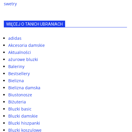
swetry
WIĘCEJ O TANICH UBRANIACH
adidas
Akcesoria damskie
Aktualności
ażurowe bluzki
Baleriny
Bestsellery
Bielizna
Bielizna damska
Biustonosze
Biżuteria
Bluzki basic
Bluzki damskie
Bluzki hiszpanki
Bluzki koszulowe