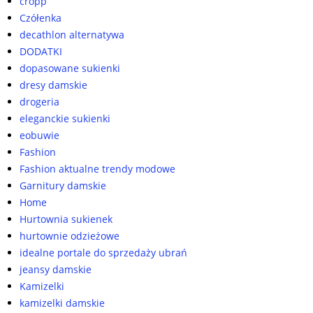
cropp
Czółenka
decathlon alternatywa
DODATKI
dopasowane sukienki
dresy damskie
drogeria
eleganckie sukienki
eobuwie
Fashion
Fashion aktualne trendy modowe
Garnitury damskie
Home
Hurtownia sukienek
hurtownie odzieżowe
idealne portale do sprzedaży ubrań
jeansy damskie
Kamizelki
kamizelki damskie