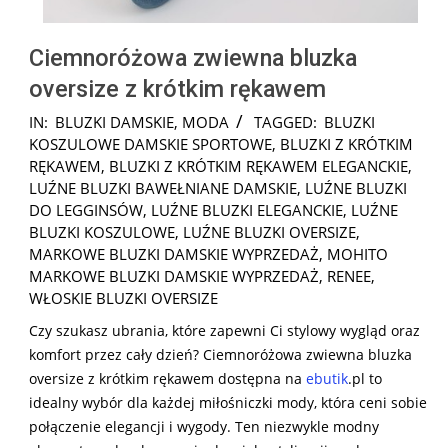
Ciemnoróżowa zwiewna bluzka
oversize z krótkim rękawem
2024-
IN:
BLUZKI DAMSKIE
,
MODA
TAGGED:
BLUZKI
06-
KOSZULOWE DAMSKIE SPORTOWE
,
BLUZKI Z KRÓTKIM
28
RĘKAWEM
,
BLUZKI Z KRÓTKIM RĘKAWEM ELEGANCKIE
,
LUŹNE BLUZKI BAWEŁNIANE DAMSKIE
,
LUŹNE BLUZKI
DO LEGGINSÓW
,
LUŹNE BLUZKI ELEGANCKIE
,
LUŹNE
BLUZKI KOSZULOWE
,
LUŹNE BLUZKI OVERSIZE
,
MARKOWE BLUZKI DAMSKIE WYPRZEDAŻ
,
MOHITO
MARKOWE BLUZKI DAMSKIE WYPRZEDAŻ
,
RENEE
,
WŁOSKIE BLUZKI OVERSIZE
Czy szukasz ubrania, które zapewni Ci stylowy wygląd oraz
komfort przez cały dzień? Ciemnoróżowa zwiewna bluzka
oversize z krótkim rękawem dostępna na
ebutik
.pl to
idealny wybór dla każdej miłośniczki mody, która ceni sobie
połączenie elegancji i wygody. Ten niezwykle modny