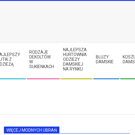
NAJLEPSZA
RODZAJE
AJLEPSZY
HURTOWNIA
DEKOLTÓW
BLUZY
KOSZ
UTIK Z
ODZIEŻY
W
DAMSKIE
DAMS
DZIEŻĄ
DAMSKIEJ
SUKIENKACH
NA RYNKU
WIĘCEJ MODNYCH UBRAŃ