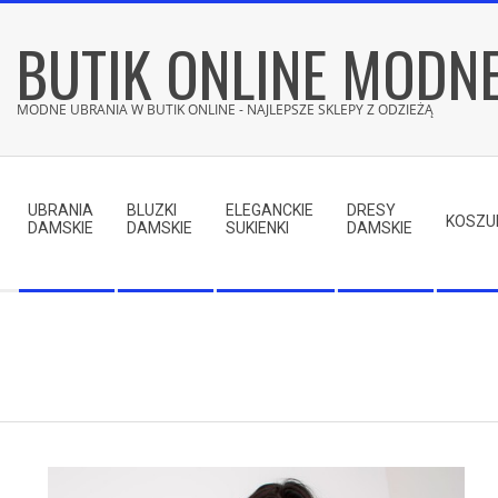
Skip
BUTIK ONLINE MODN
to
content
MODNE UBRANIA W BUTIK ONLINE - NAJLEPSZE SKLEPY Z ODZIEŻĄ
Secondary
Navigation
UBRANIA
BLUZKI
ELEGANCKIE
DRESY
Menu
KOSZU
DAMSKIE
DAMSKIE
SUKIENKI
DAMSKIE