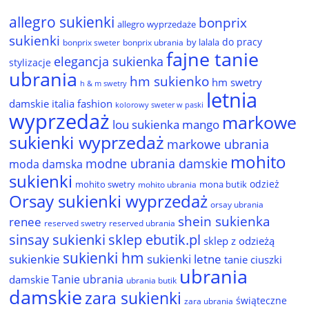
allegro sukienki
bonprix
allegro wyprzedaże
sukienki
do pracy
by lalala
bonprix sweter
bonprix ubrania
fajne tanie
elegancja sukienka
stylizacje
ubrania
hm sukienko
hm swetry
h & m swetry
letnia
damskie
italia fashion
kolorowy sweter w paski
wyprzedaż
markowe
lou sukienka
mango
sukienki wyprzedaż
markowe ubrania
mohito
modne ubrania damskie
moda damska
sukienki
odzież
mohito swetry
mona butik
mohito ubrania
Orsay sukienki wyprzedaż
orsay ubrania
shein sukienka
renee
reserved ubrania
reserved swetry
sinsay sukienki
sklep ebutik.pl
sklep z odzieżą
sukienki hm
sukienkie
sukienki letne
tanie ciuszki
ubrania
Tanie ubrania
damskie
ubrania butik
damskie
zara sukienki
świąteczne
zara ubrania