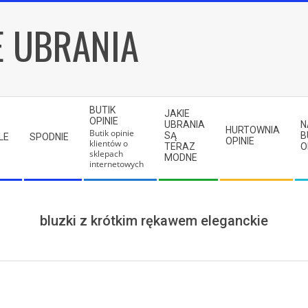
E UBRANIA
BUTIK
JAKIE
OPINIE
UBRANIA
N
HURTOWNIA
Butik opinie
SĄ
B
LE
SPODNIE
OPINIE
klientów o
TERAZ
O
sklepach
MODNE
internetowych
bluzki z krótkim rękawem eleganckie