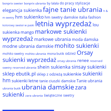
do pracy stylizacje
by lalala
bonprix sweter
bonprix ubrania
fajne tanie ubrania
elegancja sukienka
h &
hm sukienko
hm swetry damskie
italia fashion
m swetry
letnia wyprzedaż
lou
kolorowy sweter w paski
markowe sukienki
sukienka
mango
wyprzedaż
markowe ubrania
moda damska
mohito sukienki
modne ubrania damskie
Orsay
odzież
mohito swetry
mona butik
mohito ubrania
sukienki wyprzedaż
renee
orsay ubrania
reserved
sinsay sukienki
shein sukienka
reserved ubrania
swetry
sukienki
sklep ebutik.pl
sukienkie
sklep z odzieżą
hm
sukienki letne
Tanie ubrania
tanie ciuszki damskie
ubrania damskie
zara
ubrania butik
sukienki
świąteczne swetry
zara ubrania