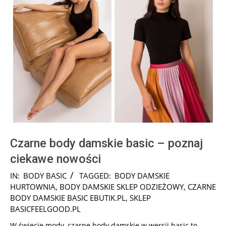
Czarne body damskie basic – poznaj
ciekawe nowości
2025-
IN:
BODY BASIC
TAGGED:
BODY DAMSKIE
09-
HURTOWNIA
,
BODY DAMSKIE SKLEP ODZIEŻOWY
,
CZARNE
30
BODY DAMSKIE BASIC EBUTIK.PL
,
SKLEP
BASICFEELGOOD.PL
W świecie mody, czarne body damskie w wersji basic to