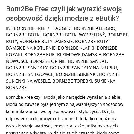
Born2Be Free czyli jak wyrazić swoją
osobowość dzięki modzie z eButik?
2025-
IN:
BORN2BE FREE
TAGGED:
BORN2BE ALLEGRO
,
01-
BORN2BE BOTKI
,
BORN2BE BOTKI WYPRZEDAŻ
,
BORN2BE
20
BUTY
,
BORN2BE BUTY DAMSKIE
,
BORN2BE BUTY
DAMSKIE NA KOTURNIE
,
BORN2BE KLAPKI
,
BORN2BE
KOZAKI
,
BORN2BE KURTKI ZIMOWE DAMSKIE
,
BORN2BE
NOWOSCI
,
BORN2BE OPINIE
,
BORN2BE SANDAL
,
BORN2BE SANDAŁY
,
BORN2BE SANDAŁY NA SŁUPKU
,
BORN2BE SNIEGOWCE
,
BORN2BE SUKIENKI
,
BORN2BE
SUKIENKI NA WESELE
,
BORN2BE TOREBKI
,
SUKIENKA
BORN2BE
Born2be Free czyli Moda jako narzędzie wyrażania siebie.
Moda od zawsze była jednym z najważniejszych sposobów
komunikowania swojej osobowości i stylu życia. Dzięki
odpowiednio dobranym ubraniom i dodatkom możemy
wyrazić swoje wartości, emocje, a także unikalny sposób
postrzegania świata. W dzisiejszych czasach, kiedy coraz