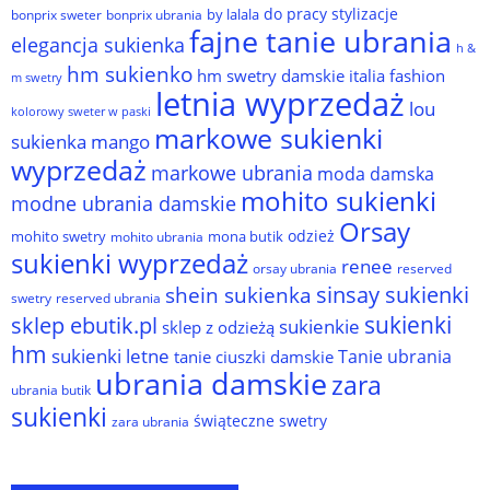
do pracy stylizacje
by lalala
bonprix sweter
bonprix ubrania
fajne tanie ubrania
elegancja sukienka
h &
hm sukienko
hm swetry damskie
italia fashion
m swetry
letnia wyprzedaż
lou
kolorowy sweter w paski
markowe sukienki
sukienka
mango
wyprzedaż
markowe ubrania
moda damska
mohito sukienki
modne ubrania damskie
Orsay
odzież
mohito swetry
mona butik
mohito ubrania
sukienki wyprzedaż
renee
orsay ubrania
reserved
sinsay sukienki
shein sukienka
reserved ubrania
swetry
sukienki
sklep ebutik.pl
sukienkie
sklep z odzieżą
hm
sukienki letne
Tanie ubrania
tanie ciuszki damskie
ubrania damskie
zara
ubrania butik
sukienki
świąteczne swetry
zara ubrania