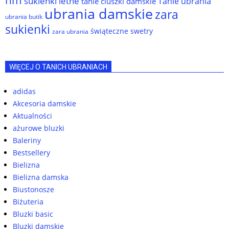
sukienki letne
Tanie ubrania
tanie ciuszki damskie
ubrania damskie
zara
ubrania butik
sukienki
świąteczne swetry
zara ubrania
WIĘCEJ O TANICH UBRANIACH
adidas
Akcesoria damskie
Aktualności
ażurowe bluzki
Baleriny
Bestsellery
Bielizna
Bielizna damska
Biustonosze
Biżuteria
Bluzki basic
Bluzki damskie