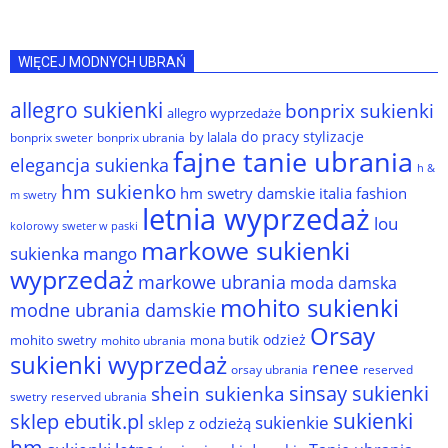
WIĘCEJ MODNYCH UBRAŃ
allegro sukienki
bonprix sukienki
allegro wyprzedaże
do pracy stylizacje
by lalala
bonprix sweter
bonprix ubrania
fajne tanie ubrania
elegancja sukienka
h &
hm sukienko
hm swetry damskie
italia fashion
m swetry
letnia wyprzedaż
lou
kolorowy sweter w paski
markowe sukienki
sukienka
mango
wyprzedaż
markowe ubrania
moda damska
mohito sukienki
modne ubrania damskie
Orsay
odzież
mohito swetry
mona butik
mohito ubrania
sukienki wyprzedaż
renee
orsay ubrania
reserved
sinsay sukienki
shein sukienka
reserved ubrania
swetry
sukienki
sklep ebutik.pl
sukienkie
sklep z odzieżą
hm