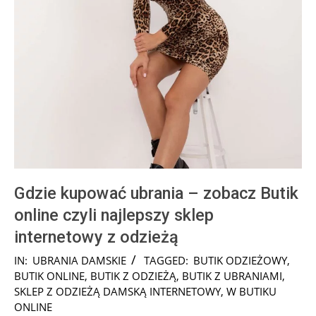
Gdzie kupować ubrania – zobacz Butik
online czyli najlepszy sklep
internetowy z odzieżą
2025-
IN:
UBRANIA DAMSKIE
TAGGED:
BUTIK ODZIEŻOWY
,
12-
BUTIK ONLINE
,
BUTIK Z ODZIEŻĄ
,
BUTIK Z UBRANIAMI
,
19
SKLEP Z ODZIEŻĄ DAMSKĄ INTERNETOWY
,
W BUTIKU
ONLINE