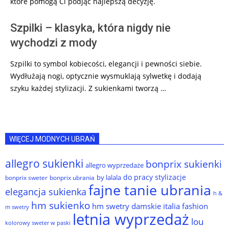
które pomogą Ci podjąć najlepszą decyzję.
Szpilki – klasyka, która nigdy nie
wychodzi z mody
Szpilki to symbol kobiecości, elegancji i pewności siebie.
Wydłużają nogi, optycznie wysmuklają sylwetkę i dodają
szyku każdej stylizacji. Z sukienkami tworzą …
WIĘCEJ MODNYCH UBRAŃ
allegro sukienki
bonprix sukienki
allegro wyprzedaże
do pracy stylizacje
by lalala
bonprix sweter
bonprix ubrania
fajne tanie ubrania
elegancja sukienka
h &
hm sukienko
hm swetry damskie
italia fashion
m swetry
letnia wyprzedaż
lou
kolorowy sweter w paski