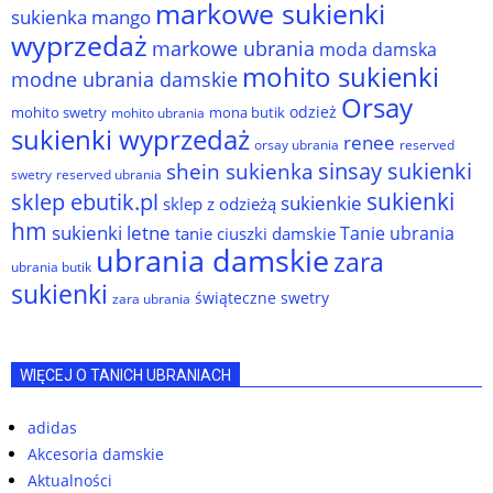
markowe sukienki
sukienka
mango
wyprzedaż
markowe ubrania
moda damska
mohito sukienki
modne ubrania damskie
Orsay
odzież
mohito swetry
mona butik
mohito ubrania
sukienki wyprzedaż
renee
orsay ubrania
reserved
sinsay sukienki
shein sukienka
reserved ubrania
swetry
sukienki
sklep ebutik.pl
sukienkie
sklep z odzieżą
hm
sukienki letne
Tanie ubrania
tanie ciuszki damskie
ubrania damskie
zara
ubrania butik
sukienki
świąteczne swetry
zara ubrania
WIĘCEJ O TANICH UBRANIACH
adidas
Akcesoria damskie
Aktualności