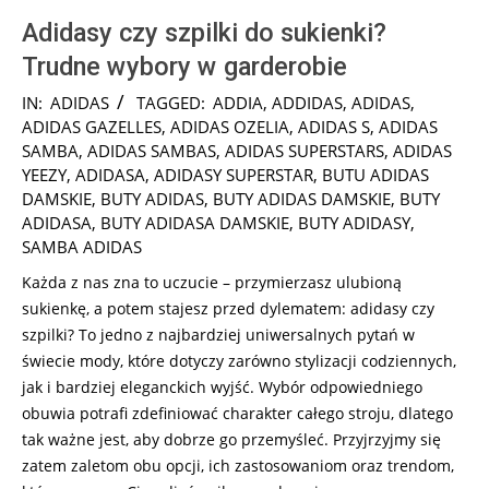
Adidasy czy szpilki do sukienki?
Trudne wybory w garderobie
2025-
IN:
ADIDAS
TAGGED:
ADDIA
,
ADDIDAS
,
ADIDAS
,
01-
ADIDAS GAZELLES
,
ADIDAS OZELIA
,
ADIDAS S
,
ADIDAS
17
SAMBA
,
ADIDAS SAMBAS
,
ADIDAS SUPERSTARS
,
ADIDAS
YEEZY
,
ADIDASA
,
ADIDASY SUPERSTAR
,
BUTU ADIDAS
DAMSKIE
,
BUTY ADIDAS
,
BUTY ADIDAS DAMSKIE
,
BUTY
ADIDASA
,
BUTY ADIDASA DAMSKIE
,
BUTY ADIDASY
,
SAMBA ADIDAS
Każda z nas zna to uczucie – przymierzasz ulubioną
sukienkę, a potem stajesz przed dylematem: adidasy czy
szpilki? To jedno z najbardziej uniwersalnych pytań w
świecie mody, które dotyczy zarówno stylizacji codziennych,
jak i bardziej eleganckich wyjść. Wybór odpowiedniego
obuwia potrafi zdefiniować charakter całego stroju, dlatego
tak ważne jest, aby dobrze go przemyśleć. Przyjrzyjmy się
zatem zaletom obu opcji, ich zastosowaniom oraz trendom,